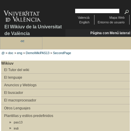
Valencià
Mapa Web
English
Entorno de usuario
El Wikiuv de la Universitat
de València
Página con Menú lateral
@
>
doc
>
eng
>
DemoWikiPAS13
>
SecondPage
Wikiuv
El Tutor del wiki
El lenguaje
Anuncios y Weblogs
El buscador
El macroprocesador
Otros Lenguajes
Plantillas y estilos predefinidos
pas13
indi