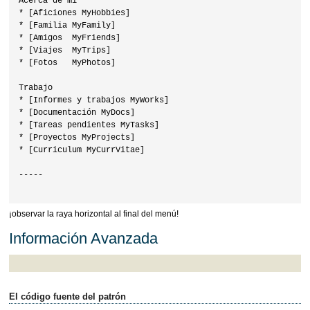
Acerca de mí

* [Aficiones MyHobbies]

* [Familia MyFamily]

* [Amigos  MyFriends]

* [Viajes  MyTrips]

* [Fotos   MyPhotos]

Trabajo

* [Informes y trabajos MyWorks]

* [Documentación MyDocs]

* [Tareas pendientes MyTasks]

* [Proyectos MyProjects]

* [Curriculum MyCurrVitae]

-----

¡observar la raya horizontal al final del menú!
Información Avanzada
El código fuente del patrón