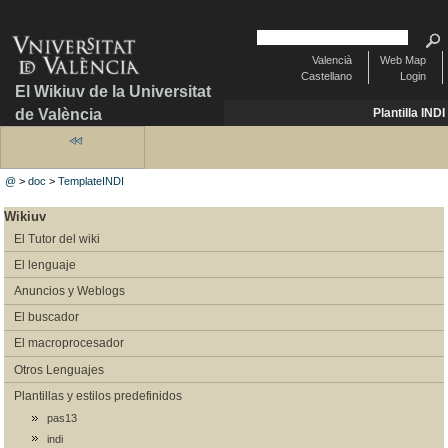
Valencià
Web Map
Castellano
Login
El Wikiuv de la Universitat
de València
Plantilla INDI
@
>
doc
>
TemplateINDI
Wikiuv
El Tutor del wiki
El lenguaje
Anuncios y Weblogs
El buscador
El macroprocesador
Otros Lenguajes
Plantillas y estilos predefinidos
pas13
indi