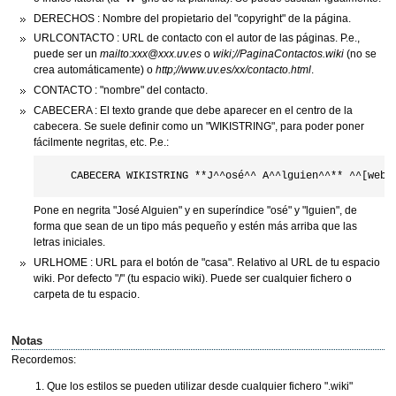
DERECHOS : Nombre del propietario del "copyright" de la página.
URLCONTACTO : URL de contacto con el autor de las páginas. P.e.,
puede ser un
mailto:xxx@xxx.uv.es
o
wiki;//PaginaContactos.wiki
(no se
crea automáticamente) o
http;//www.uv.es/xx/contacto.html
.
CONTACTO : "nombre" del contacto.
CABECERA : El texto grande que debe aparecer en el centro de la
cabecera. Se suele definir como un "WIKISTRING", para poder poner
fácilmente negritas, etc. P.e.:
Pone en negrita "José Alguien" y en superíndice "osé" y "lguien", de
forma que sean de un tipo más pequeño y estén más arriba que las
letras iniciales.
URLHOME : URL para el botón de "casa". Relativo al URL de tu espacio
wiki. Por defecto "/" (tu espacio wiki). Puede ser cualquier fichero o
carpeta de tu espacio.
Notas
Recordemos:
Que los estilos se pueden utilizar desde cualquier fichero ".wiki"