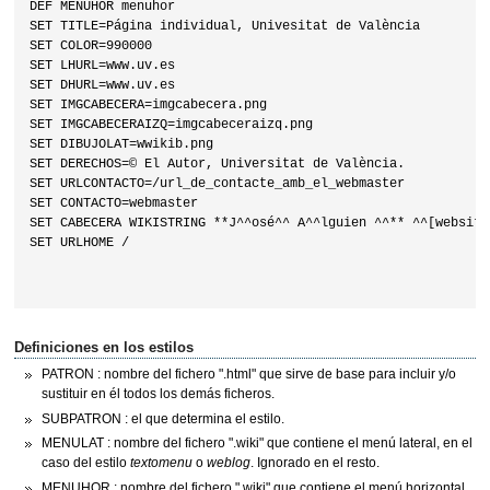
DEF MENUHOR menuhor

SET TITLE=Página individual, Univesitat de València

SET COLOR=990000

SET LHURL=www.uv.es

SET DHURL=www.uv.es

SET IMGCABECERA=imgcabecera.png

SET IMGCABECERAIZQ=imgcabeceraizq.png

SET DIBUJOLAT=wwikib.png

SET DERECHOS=© El Autor, Universitat de València.

SET URLCONTACTO=/url_de_contacte_amb_el_webmaster

SET CONTACTO=webmaster

SET CABECERA WIKISTRING **J^^osé^^ A^^lguien ^^** ^^[website]
SET URLHOME /

Definiciones en los estilos
PATRON : nombre del fichero ".html" que sirve de base para incluir y/o
sustituir en él todos los demás ficheros.
SUBPATRON : el que determina el estilo.
MENULAT : nombre del fichero ".wiki" que contiene el menú lateral, en el
caso del estilo
textomenu
o
weblog
. Ignorado en el resto.
MENUHOR : nombre del fichero ".wiki" que contiene el menú horizontal,