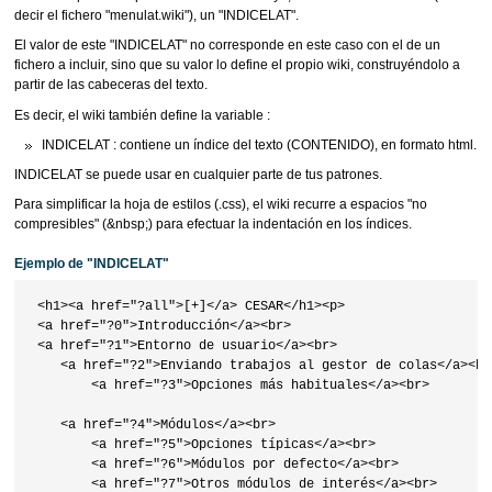
decir el fichero "menulat.wiki"), un "INDICELAT".
El valor de este "INDICELAT" no corresponde en este caso con el de un
fichero a incluir, sino que su valor lo define el propio wiki, construyéndolo a
partir de las cabeceras del texto.
Es decir, el wiki también define la variable :
INDICELAT : contiene un índice del texto (CONTENIDO), en formato html.
INDICELAT se puede usar en cualquier parte de tus patrones.
Para simplificar la hoja de estilos (.css), el wiki recurre a espacios "no
compresibles" (&nbsp;) para efectuar la indentación en los índices.
Ejemplo de "INDICELAT"
 <h1><a href="?all">[+]</a> CESAR</h1><p>

 <a href="?0">Introducción</a><br>

 <a href="?1">Entorno de usuario</a><br>

    <a href="?2">Enviando trabajos al gestor de colas</a><br>
        <a href="?3">Opciones más habituales</a><br>

    <a href="?4">Módulos</a><br>

        <a href="?5">Opciones típicas</a><br>

        <a href="?6">Módulos por defecto</a><br>

        <a href="?7">Otros módulos de interés</a><br>
