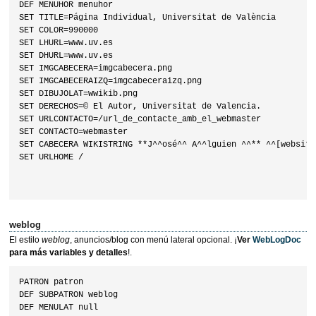
DEF MENUHOR menuhor

SET TITLE=Página Individual, Universitat de València

SET COLOR=990000

SET LHURL=www.uv.es

SET DHURL=www.uv.es

SET IMGCABECERA=imgcabecera.png

SET IMGCABECERAIZQ=imgcabeceraizq.png

SET DIBUJOLAT=wwikib.png

SET DERECHOS=© El Autor, Universitat de Valencia.

SET URLCONTACTO=/url_de_contacte_amb_el_webmaster

SET CONTACTO=webmaster

SET CABECERA WIKISTRING **J^^osé^^ A^^lguien ^^** ^^[website]
SET URLHOME /

weblog
El estilo
weblog
, anuncios/blog con menú lateral opcional. ¡
Ver
WebLogDoc
para más variables y detalles
!.
PATRON patron

DEF SUBPATRON weblog

DEF MENULAT null
