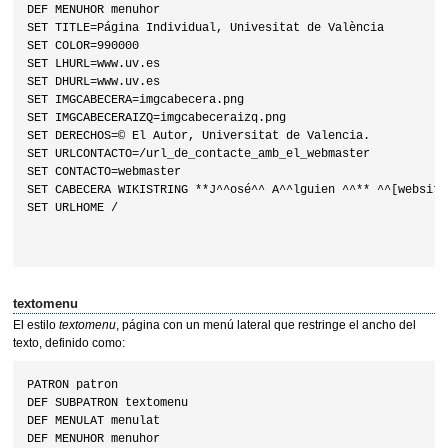
DEF MENUHOR menuhor

SET TITLE=Página Individual, Univesitat de València

SET COLOR=990000

SET LHURL=www.uv.es

SET DHURL=www.uv.es

SET IMGCABECERA=imgcabecera.png

SET IMGCABECERAIZQ=imgcabeceraizq.png

SET DERECHOS=© El Autor, Universitat de Valencia.

SET URLCONTACTO=/url_de_contacte_amb_el_webmaster

SET CONTACTO=webmaster

SET CABECERA WIKISTRING **J^^osé^^ A^^lguien ^^** ^^[website]
SET URLHOME /

textomenu
El estilo
textomenu
, página con un menú lateral que restringe el ancho del
texto, definido como:
PATRON patron

DEF SUBPATRON textomenu

DEF MENULAT menulat

DEF MENUHOR menuhor
