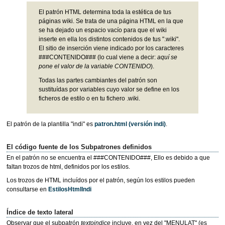
El patrón HTML determina toda la estética de tus
páginas wiki. Se trata de una página HTML en la que
se ha dejado un espacio vacío para que el wiki
inserte en ella los distintos contenidos de tus ".wiki".
El sitio de inserción viene indicado por los caracteres
###CONTENIDO### (lo cual viene a decir:
aquí se
pone el valor de la variable CONTENIDO
).
Todas las partes cambiantes del patrón son
sustituídas por variables cuyo valor se define en los
ficheros de estilo o en tu fichero .wiki.
El patrón de la plantilla "indi" es
patron.html
(versión indi)
.
El código fuente de los Subpatrones definidos
En el patrón no se encuentra el ###CONTENIDO###, Ello es debido a que
faltan trozos de html, definidos por los estilos.
Los trozos de HTML incluídos por el patrón, según los estilos pueden
consultarse en
EstilosHtmlIndi
Índice de texto lateral
Observar que el subpatrón
textoindice
incluye, en vez del "MENULAT" (es