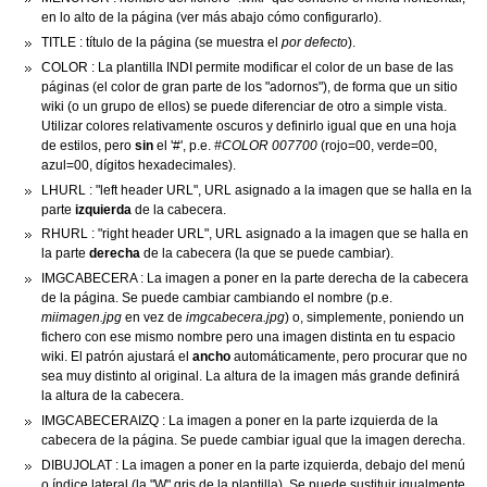
en lo alto de la página (ver más abajo cómo configurarlo).
TITLE : título de la página (se muestra el
por defecto
).
COLOR : La plantilla INDI permite modificar el color de un base de las
páginas (el color de gran parte de los "adornos"), de forma que un sitio
wiki (o un grupo de ellos) se puede diferenciar de otro a simple vista.
Utilizar colores relativamente oscuros y definirlo igual que en una hoja
de estilos, pero
sin
el '#', p.e.
#COLOR 007700
(rojo=00, verde=00,
azul=00, dígitos hexadecimales).
LHURL : "left header URL", URL asignado a la imagen que se halla en la
parte
izquierda
de la cabecera.
RHURL : "right header URL", URL asignado a la imagen que se halla en
la parte
derecha
de la cabecera (la que se puede cambiar).
IMGCABECERA : La imagen a poner en la parte derecha de la cabecera
de la página. Se puede cambiar cambiando el nombre (p.e.
miimagen.jpg
en vez de
imgcabecera.jpg
) o, simplemente, poniendo un
fichero con ese mismo nombre pero una imagen distinta en tu espacio
wiki. El patrón ajustará el
ancho
automáticamente, pero procurar que no
sea muy distinto al original. La altura de la imagen más grande definirá
la altura de la cabecera.
IMGCABECERAIZQ : La imagen a poner en la parte izquierda de la
cabecera de la página. Se puede cambiar igual que la imagen derecha.
DIBUJOLAT : La imagen a poner en la parte izquierda, debajo del menú
o índice lateral (la "W" gris de la plantilla). Se puede sustituir igualmente.