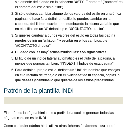
siplemente definiendo en la cabecera "#STYLE nombre" ("nombre" es
el nombre del estilo sin el ".ini").
Si sólo quieres cambiar alguno de los valores del estilo en una única
página, no hace falta definir un estilo: lo puedes cambiar en la
cabecera del fichero escribiendo nombrando la misma variable que
en el estilo con un "#" delante, p.e. "#CONTACTO director".
Si quieres cambiar algunos valores del estilo en todas las página,
puedes definir un "wiki.conf" y escribir en el los cambios, p.e.
"#CONTACTO director".
Cuidado con las mayúsculas/minúsculas:
son
significativas.
El título de un índice lateral automático es el título de la página, a
menos que pongas también: "#INDEXTIT Índice de esta página"
Para definir tu propio estilo, defines un ".ini" del nombre que escojas
en el directorio de trabajo o en el "wikibase" de tu espacio, copias lo
que desees y cambias lo que quieras de los estilos predefinidos.
Patrón de la plantilla INDI
El patrón es la página html base a partir de la cual se generan todas las
páginas con con estilo INDI.
Como cualquier página html, utiliza otros ficheros (imágenes, css) que el