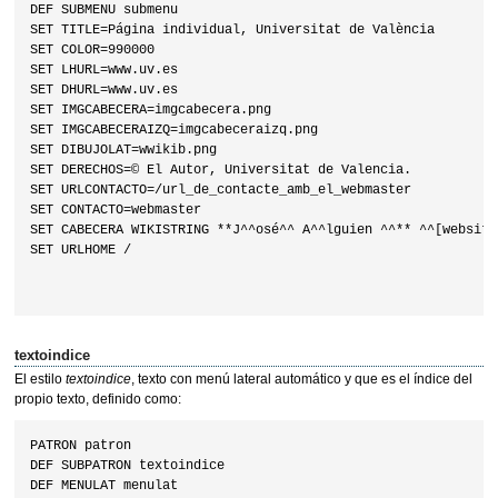
DEF SUBMENU submenu

SET TITLE=Página individual, Universitat de València

SET COLOR=990000

SET LHURL=www.uv.es

SET DHURL=www.uv.es

SET IMGCABECERA=imgcabecera.png

SET IMGCABECERAIZQ=imgcabeceraizq.png

SET DIBUJOLAT=wwikib.png

SET DERECHOS=© El Autor, Universitat de Valencia.

SET URLCONTACTO=/url_de_contacte_amb_el_webmaster

SET CONTACTO=webmaster

SET CABECERA WIKISTRING **J^^osé^^ A^^lguien ^^** ^^[website]
SET URLHOME /

textoindice
El estilo
textoindice
, texto con menú lateral automático y que es el índice del
propio texto, definido como:
PATRON patron

DEF SUBPATRON textoindice

DEF MENULAT menulat
