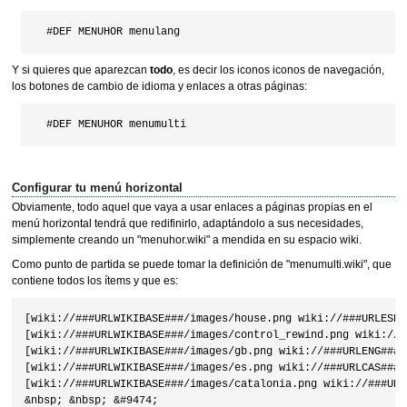
Y si quieres que aparezcan
todo
, es decir los iconos iconos de navegación,
los botones de cambio de idioma y enlaces a otras páginas:
Configurar tu menú horizontal
Obviamente, todo aquel que vaya a usar enlaces a páginas propias en el
menú horizontal tendrá que redifinirlo, adaptándolo a sus necesidades,
simplemente creando un "menuhor.wiki" a mendida en su espacio wiki.
Como punto de partida se puede tomar la definición de "menumulti.wiki", que
contiene todos los ítems y que es:
[wiki://###URLWIKIBASE###/images/house.png wiki://###URLESPA
[wiki://###URLWIKIBASE###/images/control_rewind.png wiki://#
[wiki://###URLWIKIBASE###/images/gb.png wiki://###URLENG###] 
[wiki://###URLWIKIBASE###/images/es.png wiki://###URLCAS###] 
[wiki://###URLWIKIBASE###/images/catalonia.png wiki://###URL
&nbsp; &nbsp; &#9474; 
