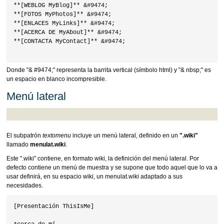
**[WEBLOG MyBlog]** &#9474;

**[FOTOS MyPhotos]** &#9474;

**[ENLACES MyLinks]** &#9474;

**[ACERCA DE MyAbout]** &#9474;

**[CONTACTA MyContact]** &#9474;

Donde "& #9474;" representa la barrita vertical (símbolo html) y "& nbsp;" es
un espacio en blanco incompresible.
Menú lateral
El subpatrón
textomenu
incluye un menú lateral, definido en un
".wiki"
llamado
menulat.wiki
.
Este ".wiki" contiene, en formato wiki, la definición del menú lateral. Por
defecto contiene un menú de muestra y se supone que todo aquel que lo va a
usar definirá, en su espacio wiki, un menulat.wiki adaptado a sus
necesidades.
[Presentación ThisIsMe]
