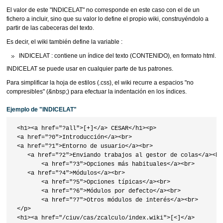
El valor de este "INDICELAT" no corresponde en este caso con el de un
fichero a incluir, sino que su valor lo define el propio wiki, construyéndolo a
partir de las cabeceras del texto.
Es decir, el wiki también define la variable :
INDICELAT : contiene un índice del texto (CONTENIDO), en formato html.
INDICELAT se puede usar en cualquier parte de tus patrones.
Para simplificar la hoja de estilos (.css), el wiki recurre a espacios "no
compresibles" (&nbsp;) para efectuar la indentación en los índices.
Ejemplo de "INDICELAT"
 <h1><a href="?all">[+]</a> CESAR</h1><p>

 <a href="?0">Introducción</a><br>

 <a href="?1">Entorno de usuario</a><br>

    <a href="?2">Enviando trabajos al gestor de colas</a><br>
        <a href="?3">Opciones más habituales</a><br>

    <a href="?4">Módulos</a><br>

        <a href="?5">Opciones típicas</a><br>

        <a href="?6">Módulos por defecto</a><br>

        <a href="?7">Otros módulos de interés</a><br>

 </p>

 <h1><a href="/ciuv/cas/zcalculo/index.wiki">[<]</a>     
