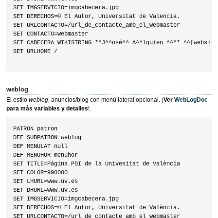
SET IMGSERVICIO=imgcabecera.jpg

SET DERECHOS=© El Autor, Universitat de Valencia.

SET URLCONTACTO=/url_de_contacte_amb_el_webmaster

SET CONTACTO=webmaster

SET CABECERA WIKISTRING **J^^osé^^ A^^lguien ^^** ^^[website]
SET URLHOME /

weblog
El estilo
weblog
, anuncios/blog con menú lateral opcional. ¡
Ver
WebLogDoc
para más variables y detalles
!.
PATRON patron

DEF SUBPATRON weblog

DEF MENULAT null

DEF MENUHOR menuhor

SET TITLE=Página PDI de la Univesitat de València

SET COLOR=990000

SET LHURL=www.uv.es

SET DHURL=www.uv.es

SET IMGSERVICIO=imgcabecera.jpg

SET DERECHOS=© El Autor, Universitat de València.

SET URLCONTACTO=/url_de_contacte_amb_el_webmaster
