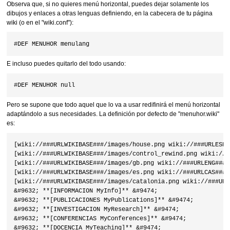
Observa que, si no quieres menú horizontal, puedes dejar solamente los
dibujos y enlaces a otras lenguas definiendo, en la cabecera de tu página
wiki (o en el "wiki.conf"):
E incluso puedes quitarlo del todo usando:
Pero se supone que todo aquel que lo va a usar redifinirá el menú horizontal
adaptándolo a sus necesidades. La definición por defecto de "menuhor.wiki"
es:
[wiki://###URLWIKIBASE###/images/house.png wiki://###URLESPA
[wiki://###URLWIKIBASE###/images/control_rewind.png wiki://#
[wiki://###URLWIKIBASE###/images/gb.png wiki://###URLENG###] 
[wiki://###URLWIKIBASE###/images/es.png wiki://###URLCAS###] 
[wiki://###URLWIKIBASE###/images/catalonia.png wiki://###URL
&#9632; **[INFORMACION MyInfo]** &#9474;

&#9632; **[PUBLICACIONES MyPublications]** &#9474;

&#9632; **[INVESTIGACION MyResearch]** &#9474;

&#9632; **[CONFERENCIAS MyConferences]** &#9474;

&#9632; **[DOCENCIA MyTeaching]** &#9474;
