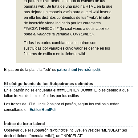
El patrón HTML determina toda la estética de tus
páginas wiki. Se trata de una página HTML en la que
has dejado un espacio vacío para que el wiki inserte
en ella los distintos contenidos de tus ".wiki". El sitio
de inserción viene indicado por los caracteres
###CONTENIDO### (lo cual viene a decir:
aquí se
pone el valor de la variable CONTENIDO
).
Todas las partes cambiantes del patrón son
sustituídas por variables cuyo valor se define en los
ficheros de estilo o en tu fichero .wiki.
El patrón de la plantilla "pdi" es
patron.html
(versión pdi)
.
El código fuente de los Subpatrones definidos
En el patrón no se encuentra el ###CONTENIDO###, Ello es debido a que
faltan trozos de html, definidos por los estilos.
Los trozos de HTML incluídos por el patrón, según los estilos pueden
consultarse en
EstilosHtmlPdi
Índice de texto lateral
Observar que el subpatrón
textoindice
incluye, en vez del "MENULAT" (es
decir el fichero "menulat.wiki"), un "INDICELAT".