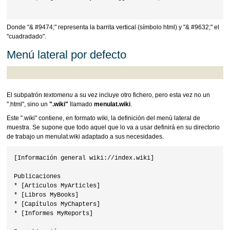
Donde "& #9474;" representa la barrita vertical (símbolo html) y "& #9632;" el
"cuadradado".
Menú lateral por defecto
El subpatrón
textomenu
a su vez incluye otro fichero, pero esta vez no un
".html", sino un
".wiki"
llamado
menulat.wiki
.
Este ".wiki" contiene, en formato wiki, la definición del menú lateral de
muestra. Se supone que todo aquel que lo va a usar definirá en su directorio
de trabajo un menulat.wiki adaptado a sus necesidades.
[Información general wiki://index.wiki]

Publicaciones

* [Articulos MyArticles]

* [Libros MyBooks]

* [Capítulos MyChapters]

* [Informes MyReports]
