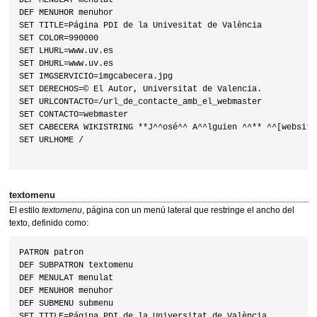
DEF MENULAT menulat

DEF MENUHOR menuhor

SET TITLE=Página PDI de la Univesitat de València

SET COLOR=990000

SET LHURL=www.uv.es

SET DHURL=www.uv.es

SET IMGSERVICIO=imgcabecera.jpg

SET DERECHOS=© El Autor, Universitat de Valencia.

SET URLCONTACTO=/url_de_contacte_amb_el_webmaster

SET CONTACTO=webmaster

SET CABECERA WIKISTRING **J^^osé^^ A^^lguien ^^** ^^[website]
SET URLHOME /

textomenu
El estilo
textomenu
, página con un menú lateral que restringe el ancho del
texto, definido como:
PATRON patron

DEF SUBPATRON textomenu

DEF MENULAT menulat

DEF MENUHOR menuhor

DEF SUBMENU submenu

SET TITLE=Página PDI de la Universitat de València
