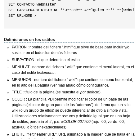
SET CONTACTO=webmaster

SET CABECERA WIKISTRING **J^^osé^^ A^^lguien ^^** ^^[website]
SET URLHOME /

Definiciones en los estilos
PATRON : nombre del fichero ".html" que sirve de base para incluir y/o
sustituir en él todos los demás ficheros.
SUBPATRON : el que determina el estilo.
MENULAT : nombre del fichero ".wiki" que contiene el menú lateral, en el
caso del estilo
textomenu
.
MENUHOR : nombre del fichero ".wiki" que contiene el menú horizontal,
en lo alto de la página (ver más abajo cómo configurarlo).
TITLE : título de la página (se muestra el
por defecto
).
COLOR : La plantilla PDI permite modificar el color de un base de las
páginas (el color de gran parte de los "adornos"), de forma que un sitio
wiki (o un grupo de ellos) se puede diferenciar de otro a simple vista.
Utilizar colores relativamente oscuros y definirlo igual que en una hoja
de estilos, pero
sin
el '#', p.e.
#COLOR 007700
(rojo=00, verde=00,
azul=00, dígitos hexadecimales).
LHURL : "left header URL", URL asignado a la imagen que se halla en la