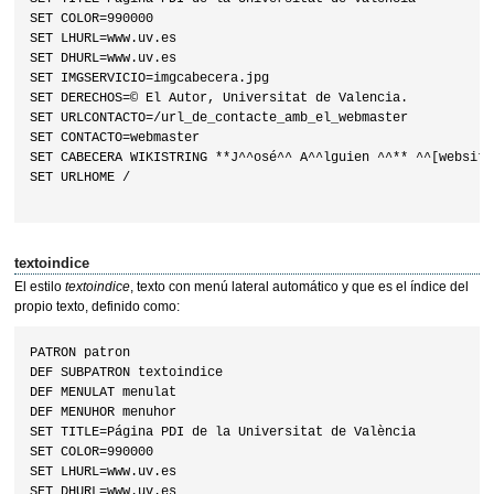
SET COLOR=990000

SET LHURL=www.uv.es

SET DHURL=www.uv.es

SET IMGSERVICIO=imgcabecera.jpg

SET DERECHOS=© El Autor, Universitat de Valencia.

SET URLCONTACTO=/url_de_contacte_amb_el_webmaster

SET CONTACTO=webmaster

SET CABECERA WIKISTRING **J^^osé^^ A^^lguien ^^** ^^[website]
SET URLHOME /

textoindice
El estilo
textoindice
, texto con menú lateral automático y que es el índice del
propio texto, definido como:
PATRON patron

DEF SUBPATRON textoindice

DEF MENULAT menulat

DEF MENUHOR menuhor

SET TITLE=Página PDI de la Universitat de València

SET COLOR=990000

SET LHURL=www.uv.es

SET DHURL=www.uv.es
