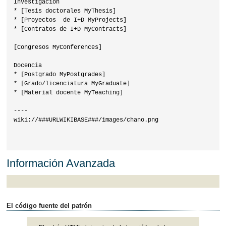
Investigación

* [Tesis doctorales MyThesis]

* [Proyectos  de I+D MyProjects]

* [Contratos de I+D MyContracts]

[Congresos MyConferences]

Docencia

* [Postgrado MyPostgrades]

* [Grado/licenciatura MyGraduate]

* [Material docente MyTeaching]

----

wiki://###URLWIKIBASE###/images/chano.png

Información Avanzada
El código fuente del patrón