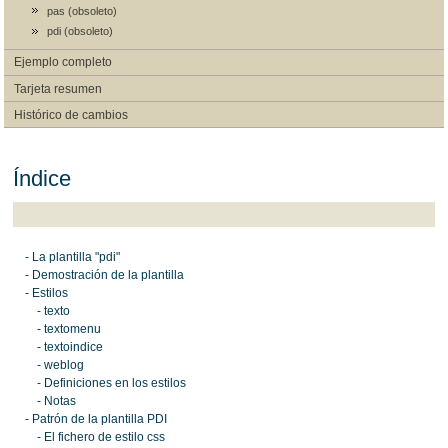
pas (obsoleto)
pdi (obsoleto)
Ejemplo completo
Tarjeta resumen
Histórico de cambios
Índice
- La plantilla "pdi"
- Demostración de la plantilla
- Estilos
- texto
- textomenu
- textoindice
- weblog
- Definiciones en los estilos
- Notas
- Patrón de la plantilla PDI
- El fichero de estilo css