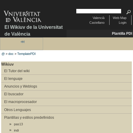
Valencià
Web Map
Castellano
Login
El Wikiuv de la Universitat
de València
Plantilla PDI
@
>
doc
>
TemplatePDI
Wikiuv
El Tutor del wiki
El lenguaje
Anuncios y Weblogs
El buscador
El macroprocesador
Otros Lenguajes
Plantillas y estilos predefinidos
pas13
indi