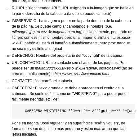
parte
izquierda
de la cabecera.
RHURL : "right header URL", URL asignado a la imagen que se halla en
la parte
derecha
de la cabecera (la que se puede cambiar).
IMGSERVICIO : La imagen a poner en la parte derecha de la cabecera
de la página. Se puede cambiar cambiando el nombre (p.e.
miimagen.jpg
en vez de
imgcabecera.jpg
) o, simplemente, poniendo un
fichero con ese mismo nombre pero una imagen distinta en tu espacio
wiki. El patrón ajustará el tamaño automáticamente, pero procurar que
no sea muy distinto al original.
DERECHOS : Nombre del propietario del "copyright" de la página.
URLCONTACTO : URL de contacto con el autor de las páginas. P.e.,
puede ser un
mailto:xxx@xxx.uv.es
o
wiki;//PaginaContactos.wiki
(no se
crea automáticamente) o
http;//www.uv.es/xx/contacto.html
.
CONTACTO : "nombre" del contacto.
CABECERA : El texto grande que debe aparecer en el centro de la
cabecera. Se suele definir como un "WIKISTRING", para poder poner
fácilmente negritas, etc. P.e.:
Pone en negrita "José Alguien" y en superíndice "osé" y "lguien", de
forma que sean de un tipo más pequeño y estén más arriba que las
letras iniciales.