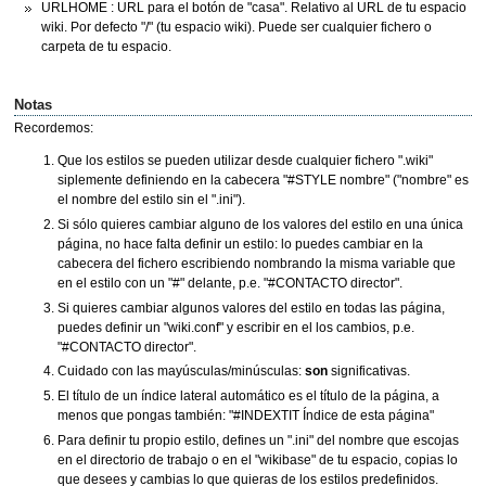
URLHOME : URL para el botón de "casa". Relativo al URL de tu espacio
wiki. Por defecto "/" (tu espacio wiki). Puede ser cualquier fichero o
carpeta de tu espacio.
Notas
Recordemos:
Que los estilos se pueden utilizar desde cualquier fichero ".wiki"
siplemente definiendo en la cabecera "#STYLE nombre" ("nombre" es
el nombre del estilo sin el ".ini").
Si sólo quieres cambiar alguno de los valores del estilo en una única
página, no hace falta definir un estilo: lo puedes cambiar en la
cabecera del fichero escribiendo nombrando la misma variable que
en el estilo con un "#" delante, p.e. "#CONTACTO director".
Si quieres cambiar algunos valores del estilo en todas las página,
puedes definir un "wiki.conf" y escribir en el los cambios, p.e.
"#CONTACTO director".
Cuidado con las mayúsculas/minúsculas:
son
significativas.
El título de un índice lateral automático es el título de la página, a
menos que pongas también: "#INDEXTIT Índice de esta página"
Para definir tu propio estilo, defines un ".ini" del nombre que escojas
en el directorio de trabajo o en el "wikibase" de tu espacio, copias lo
que desees y cambias lo que quieras de los estilos predefinidos.