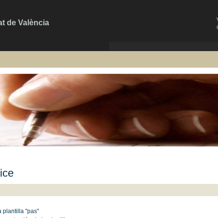
at de València
ice
a plantilla "pas"