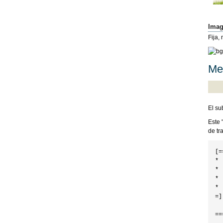
Imag
Fija,
Men
El su
Este 
de tr
[=
* 
* 
* 
* 
=]

==