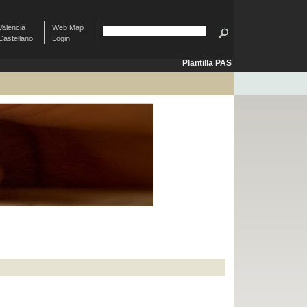
Valencià
Web Map
Castellano
Login
Plantilla PAS