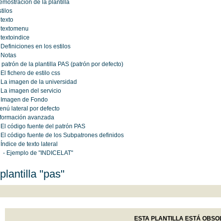
emostración de la plantilla
stilos
 texto
 textomenu
 textoindice
 Definiciones en los estilos
 Notas
l patrón de la plantilla PAS (patrón por defecto)
 El fichero de estilo css
 La imagen de la universidad
 La imagen del servicio
 Imagen de Fondo
enú lateral por defecto
nformación avanzada
 El código fuente del patrón PAS
 El código fuente de los Subpatrones definidos
 Índice de texto lateral
- Ejemplo de "INDICELAT"
plantilla "pas"
ESTA PLANTILLA ESTÁ OBSO