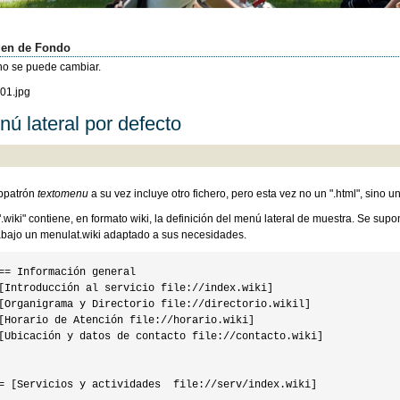
en de Fondo
 no se puede cambiar.
ú lateral por defecto
bpatrón
textomenu
a su vez incluye otro fichero, pero esta vez no un ".html", sino u
".wiki" contiene, en formato wiki, la definición del menú lateral de muestra. Se supo
abajo un menulat.wiki adaptado a sus necesidades.
== Información general

[Introducción al servicio file://index.wiki]

[Organigrama y Directorio file://directorio.wikil]

[Horario de Atención file://horario.wiki]

[Ubicación y datos de contacto file://contacto.wiki]

= [Servicios y actividades  file://serv/index.wiki]
