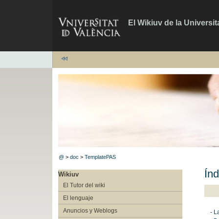
El Wikiuv de la Universit
@
>
doc
>
TemplatePAS
Índ
Wikiuv
El Tutor del wiki
El lenguaje
Anuncios y Weblogs
- L