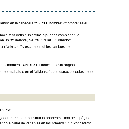
efiniendo en la cabecera "#STYLE nombre" ("nombre" es el
ace falta definir un estilo: lo puedes cambiar en la
on un "#" delante, p.e. "#CONTACTO director".
n "wiki.conf" y escribir en el los cambios, p.e.
pongas también: "#INDEXTIT Índice de esta página"
orio de trabajo o en el "wikibase" de tu espacio, copias lo que
ilo PAS.
gador reúne para construir la apariencia final de la página.
o el valor de variables en los ficheros ".ini". Por defecto