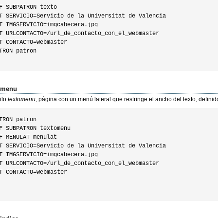
F SUBPATRON texto

T SERVICIO=Servicio de la Universitat de Valencia

T IMGSERVICIO=imgcabecera.jpg

T URLCONTACTO=/url_de_contacto_con_el_webmaster

T CONTACTO=webmaster

TRON patron

omenu
tilo
textomenu
, página con un menú lateral que restringe el ancho del texto, defini
TRON patron

F SUBPATRON textomenu

F MENULAT menulat

T SERVICIO=Servicio de la Universitat de Valencia

T IMGSERVICIO=imgcabecera.jpg

T URLCONTACTO=/url_de_contacto_con_el_webmaster

T CONTACTO=webmaster
