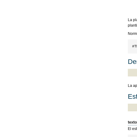
La pl
plant
Norma
Dem
La ap
Est
texto
El es