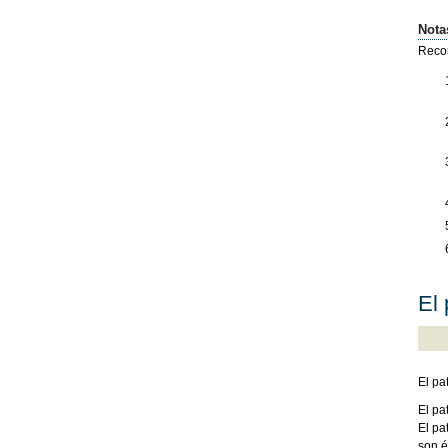
Nota
Reco
El 
El pa
El pa
El pa
son é