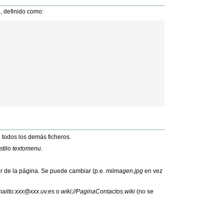
o, definido como:
l todos los demás ficheros.
stilo
textomenu
.
r de la página. Se puede cambiar (p.e.
miimagen.jpg
en vez
ailto:xxx@xxx.uv.es
o
wiki;//PaginaContactos.wiki
(no se