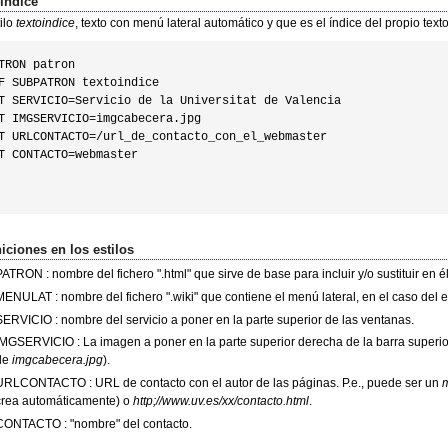
oindice
tilo
textoindice
, texto con menú lateral automático y que es el índice del propio text
TRON patron

F SUBPATRON textoindice

T SERVICIO=Servicio de la Universitat de Valencia

T IMGSERVICIO=imgcabecera.jpg

T URLCONTACTO=/url_de_contacto_con_el_webmaster

T CONTACTO=webmaster

iciones en los estilos
ATRON : nombre del fichero ".html" que sirve de base para incluir y/o sustituir en é
MENULAT : nombre del fichero ".wiki" que contiene el menú lateral, en el caso del e
SERVICIO : nombre del servicio a poner en la parte superior de las ventanas.
IMGSERVICIO : La imagen a poner en la parte superior derecha de la barra superio
de
imgcabecera.jpg
).
URLCONTACTO : URL de contacto con el autor de las páginas. P.e., puede ser un
m
crea automáticamente) o
http;//www.uv.es/xx/contacto.html
.
CONTACTO : "nombre" del contacto.