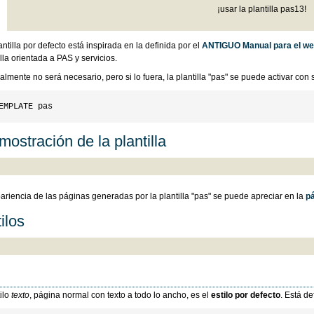
¡usar la plantilla pas13!
antilla por defecto está inspirada en la definida por el
ANTIGUO Manual para el w
illa orientada a PAS y servicios.
lmente no será necesario, pero si lo fuera, la plantilla "pas" se puede activar con s
ostración de la plantilla
ariencia de las páginas generadas por la plantilla "pas" se puede apreciar en la
pá
ilos
tilo
texto
, página normal con texto a todo lo ancho, es el
estilo por defecto
. Está d