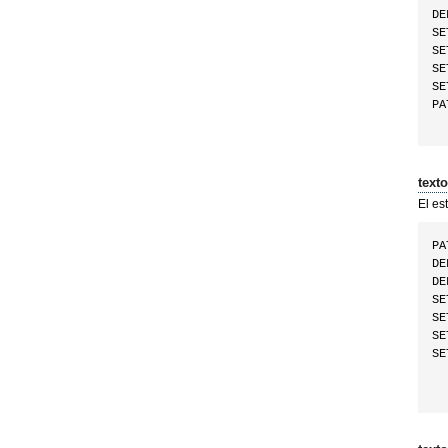
DE
SE
SE
SE
SE
PA
text
El es
PA
DE
DE
SE
SE
SE
SE