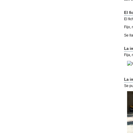
El fi
El fi
Fijo,
Se l
La i
Fija,
La i
Se p