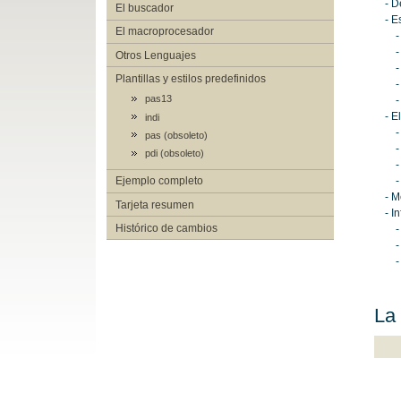
- D
El buscador
- E
El macroprocesador
-
-
Otros Lenguajes
-
Plantillas y estilos predefinidos
-
pas13
-
- E
indi
-
pas (obsoleto)
-
pdi (obsoleto)
-
-
Ejemplo completo
- M
Tarjeta resumen
- I
Histórico de cambios
-
-
-
La 