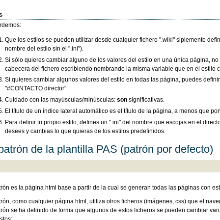
s
rdemos:
Que los estilos se pueden utilizar desde cualquier fichero ".wiki" siplemente d
nombre del estilo sin el ".ini").
Si sólo quieres cambiar alguno de los valores del estilo en una única página, no h
cabecera del fichero escribiendo nombrando la misma variable que en el estilo c
Si quieres cambiar algunos valores del estilo en todas las página, puedes definir u
"#CONTACTO director".
Cuidado con las mayúsculas/minúsculas:
son
significativas.
El título de un índice lateral automático es el título de la página, a menos que 
Para definir tu propio estilo, defines un ".ini" del nombre que escojas en el direct
desees y cambias lo que quieras de los estilos predefinidos.
patrón de la plantilla PAS (patrón por defecto)
trón es la página html base a partir de la cual se generan todas las páginas con est
trón, como cualquier página html, utiliza otros ficheros (imágenes, css) que el nave
trón se ha definido de forma que algunos de estos ficheros se pueden cambiar variand
stos: