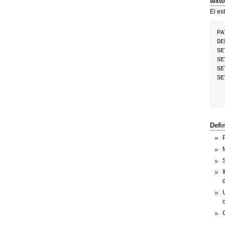
text
El es
PA
DE
SE
SE
SE
SE
Defin
P