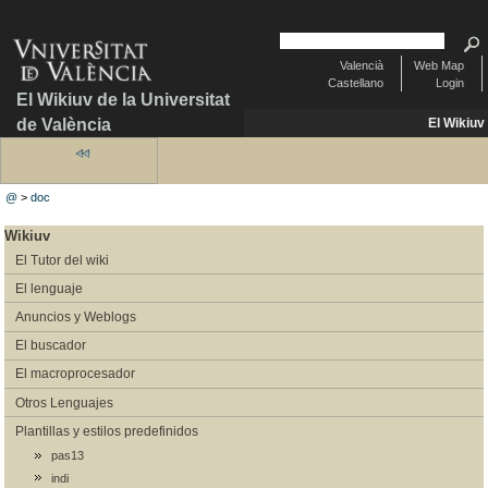
Valencià
Web Map
Castellano
Login
El Wikiuv de la Universitat
de València
El Wikiuv
@
>
doc
Wikiuv
El Tutor del wiki
El lenguaje
Anuncios y Weblogs
El buscador
El macroprocesador
Otros Lenguajes
Plantillas y estilos predefinidos
pas13
indi