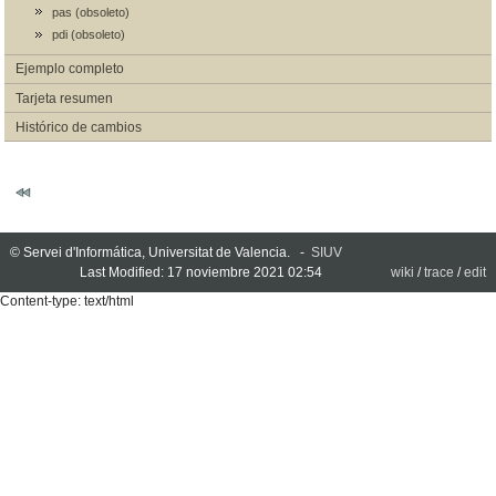
pas (obsoleto)
pdi (obsoleto)
Ejemplo completo
Tarjeta resumen
Histórico de cambios
© Servei d'Informática, Universitat de Valencia. -
SIUV
Last Modified: 17 noviembre 2021 02:54
wiki
/
trace
/
edit
Content-type: text/html