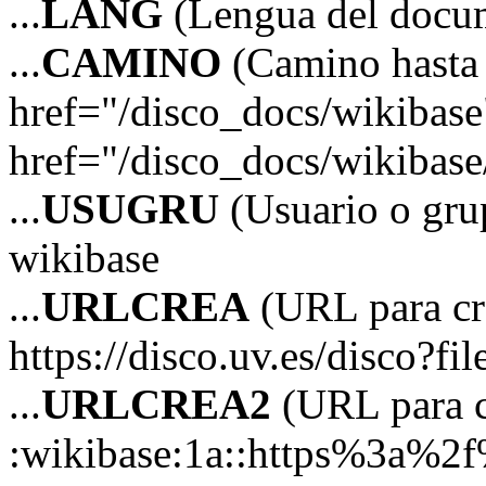
...
LANG
(Lengua del docu
...
CAMINO
(Camino hasta 
href="/disco_docs/wikibas
href="/disco_docs/wikibas
...
USUGRU
(Usuario o grup
wikibase
...
URLCREA
(URL para cre
https://disco.uv.es/disco?fi
...
URLCREA2
(URL para cr
:wikibase:1a::https%3a%2