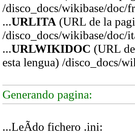
/disco_docs/wikibase/doc/f
...
URLITA
(URL de la pagin
/disco_docs/wikibase/doc/it
...
URLWIKIDOC
(URL de 
esta lengua) /disco_docs/w
Generando pagina:
...LeÃ­do fichero .ini: