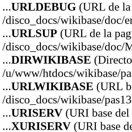
...
URLDEBUG
(URL de la 
/disco_docs/wikibase/doc/
...
URLSUP
(URL de la pagi
/disco_docs/wikibase/doc/
...
DIRWIKIBASE
(Directo
/u/www/htdocs/wikibase/p
...
URLWIKIBASE
(URL ba
/disco_docs/wikibase/pas13
...
URISERV
(URI base del s
...
XURISERV
(URI base de