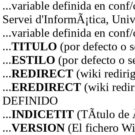
...variable definida en 
Servei d'InformÃ¡tica, Unive
...variable definida en co
...
TITULO
(por defecto o 
...
ESTILO
(por defecto o 
...
REDIRECT
(wiki redir
...
EREDIRECT
(wiki red
DEFINIDO
...
INDICETIT
(TÃ­tulo de 
...
VERSION
(El fichero Wi