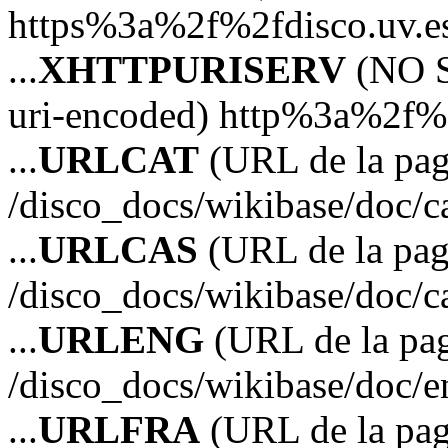
https%3a%2f%2fdisco.uv.e
...
XHTTPURISERV
(NO S
uri-encoded) http%3a%2f%2
...
URLCAT
(URL de la pagi
/disco_docs/wikibase/doc/c
...
URLCAS
(URL de la pagi
/disco_docs/wikibase/doc/c
...
URLENG
(URL de la pag
/disco_docs/wikibase/doc/e
...
URLFRA
(URL de la pag