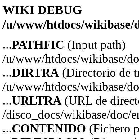
WIKI DEBUG
/u/www/htdocs/wikibase/d
...
PATHFIC
(Input path)
/u/www/htdocs/wikibase/do
...
DIRTRA
(Directorio de t
/u/www/htdocs/wikibase/do
...
URLTRA
(URL de directo
/disco_docs/wikibase/doc/e
...
CONTENIDO
(Fichero p