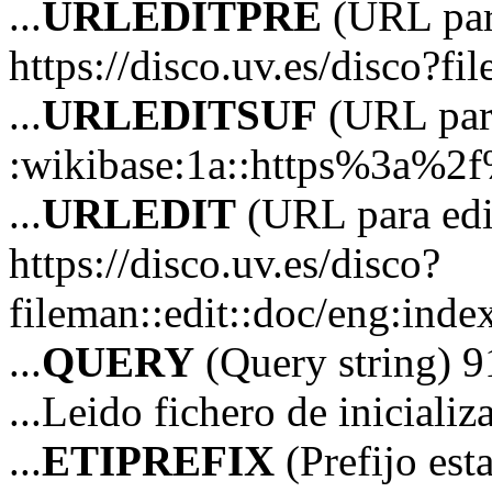
...
URLEDITPRE
(URL para
https://disco.uv.es/disco?fi
...
URLEDITSUF
(URL para
:wikibase:1a::https%3a%2
...
URLEDIT
(URL para edi
https://disco.uv.es/disco?
fileman::edit::doc/eng:in
...
QUERY
(Query string) 9
...Leido fichero de iniciali
...
ETIPREFIX
(Prefijo es