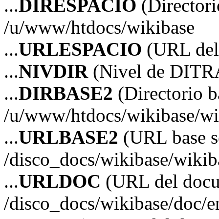
...
DIRESPACIO
(Directori
/u/www/htdocs/wikibase
...
URLESPACIO
(URL del 
...
NIVDIR
(Nivel de DITR
...
DIRBASE2
(Directorio b
/u/www/htdocs/wikibase/wi
...
URLBASE2
(URL base s
/disco_docs/wikibase/wikib
...
URLDOC
(URL del doc
/disco_docs/wikibase/doc/e