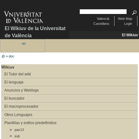
Valencià
Web Map
Castellano
Login
El Wikiuv de la Universitat
de València
El Wikiuv
@
>
doc
Wikiuv
El Tutor del wiki
El lenguaje
Anuncios y Weblogs
El buscador
El macroprocesador
Otros Lenguajes
Plantillas y estilos predefinidos
pas13
indi