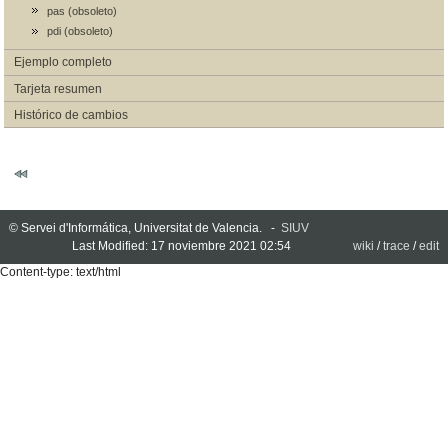
pas (obsoleto)
pdi (obsoleto)
Ejemplo completo
Tarjeta resumen
Histórico de cambios
© Servei d'Informática, Universitat de Valencia. -
SIUV
Last Modified: 17 noviembre 2021 02:54
wiki
/
trace
/
edit
Content-type: text/html