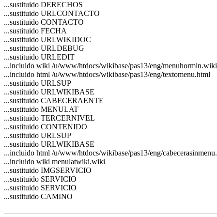
...sustituido DERECHOS
...sustituido URLCONTACTO
...sustituido CONTACTO
...sustituido FECHA
...sustituido URLWIKIDOC
...sustituido URLDEBUG
...sustituido URLEDIT
...incluido wiki /u/www/htdocs/wikibase/pas13/eng/menuhormin.wiki
...incluido html /u/www/htdocs/wikibase/pas13/eng/textomenu.html
...sustituido URLSUP
...sustituido URLWIKIBASE
...sustituido CABECERAENTE
...sustituido MENULAT
...sustituido TERCERNIVEL
...sustituido CONTENIDO
...sustituido URLSUP
...sustituido URLWIKIBASE
...incluido html /u/www/htdocs/wikibase/pas13/eng/cabecerasinmenu
...incluido wiki menulatwiki.wiki
...sustituido IMGSERVICIO
...sustituido SERVICIO
...sustituido SERVICIO
...sustituido CAMINO