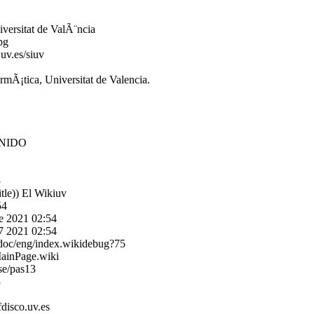
versitat de ValÃ¨ncia
pg
v.es/siuv
Ã¡tica, Universitat de Valencia.
INIDO
3
itle)) El Wikiuv
54
re 2021 02:54
7 2021 02:54
/doc/eng/index.wikidebug?75
MainPage.wiki
se/pas13
3
disco.uv.es