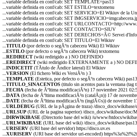
...variable definida en conf/cab: SET TEMPLATE=pas13
...variable definida en conf/cab: SET ESTILO=textomenu
...variable definida en conf/cab: SET SERVICIO=El Wikiuv de la Uni
...variable definida en conf/cab: SET IMGSERVICIO=imgcabecera.j
...variable definida en conf/cab: SET URLCONTACTO=http://www.u
...variable definida en conf/cab: SET CONTACTO=SIUV
...variable definida en conf/cab: SET DERECHOS=Â© Servei d'Inform
...variable definida en conf/cab: SET TITULO=El Wikiuv
...
TITULO
(por defecto o segÃºn cabecera Wiki) El Wikiuv
...
ESTILO
(por defecto o segÃºn cabecera Wiki) textomenu
...
REDIRECT
(wiki redirigido a ) NO DEFINIDO
...
EREDIRECT
(wiki redirigido EXTERNAMENTE a ) NO DEF
...
INDICETIT
(TÃ­tulo de Ã­ndice lateral) El Wikiuv
...
VERSION
(El fichero Wiki es VersiÃ³n ) 3
...
TEMPLATE
(Estetica, por defecto o segÃºn cabecera Wiki) pas1
...
TITULO_SINACENTOS
(titulo sin acentos para la ventana (tag t
...
FECHA
(fecha de Ãºltima modificaciÃ³n) 17 noviembre 2021 02:
...
DATA
(fecha de Ãºltima modificaciÃ³n (catalÃ¡n)) 17 de novemb
...
DATE
(fecha de Ãºltima modificaciÃ³n (inglÃ©s)) de novembre 1
...
URLDEBUG
(URL de la pÃ¡gina de traza) /disco_docs/wikibase
...
URLSUP
(URL de la pagina superior) /disco_docs/wikibase/doc/
...
DIRWIKIBASE
(Directorio base del wiki) /u/www/htdocs/wikiba
...
URLWIKIBASE
(URL base del wiki) /disco_docs/wikibase/pas1
...
URISERV
(URI base del servidor) https://disco.uv.es
...
XURISERV
(URI base del servidor uri-encoded) https%3a%2f%2f