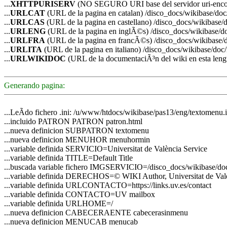
...
XHTTPURISERV
(NO SEGURO URI base del servidor uri-enco
...
URLCAT
(URL de la pagina en catalan) /disco_docs/wikibase/doc
...
URLCAS
(URL de la pagina en castellano) /disco_docs/wikibase/d
...
URLENG
(URL de la pagina en inglÃ©s) /disco_docs/wikibase/do
...
URLFRA
(URL de la pagina en francÃ©s) /disco_docs/wikibase/d
...
URLITA
(URL de la pagina en italiano) /disco_docs/wikibase/doc/
...
URLWIKIDOC
(URL de la documentaciÃ³n del wiki en esta leng
Generando pagina:
...LeÃ­do fichero .ini: /u/www/htdocs/wikibase/pas13/eng/textomenu.i
...incluido PATRON PATRON patron.html
...nueva definicion SUBPATRON textomenu
...nueva definicion MENUHOR menuhormin
...variable definida SERVICIO=Universitat de València Service
...variable definida TITLE=Default Title
...buscada variable fichero IMGSERVICIO=/disco_docs/wikibase/do
...variable definida DERECHOS=© WIKI Author, Universitat de Val
...variable definida URLCONTACTO=https://links.uv.es/contact
...variable definida CONTACTO=UV mailbox
...variable definida URLHOME=/
...nueva definicion CABECERAENTE cabecerasinmenu
...nueva definicion MENUCAB menucab