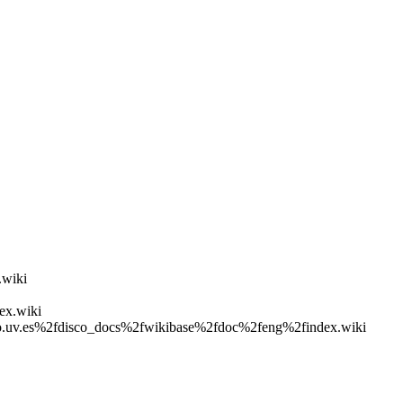
.wiki
ex.wiki
fdisco.uv.es%2fdisco_docs%2fwikibase%2fdoc%2feng%2findex.wiki