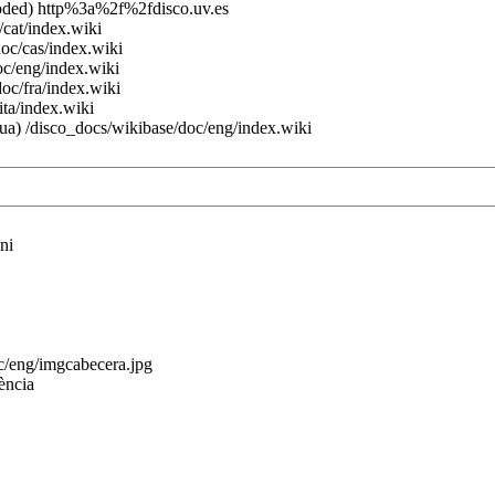
ded) http%3a%2f%2fdisco.uv.es
/cat/index.wiki
oc/cas/index.wiki
c/eng/index.wiki
oc/fra/index.wiki
ita/index.wiki
ua) /disco_docs/wikibase/doc/eng/index.wiki
ni
c/eng/imgcabecera.jpg
ència