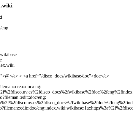
.wiki
ki
c/eng
/wikibase
e
dex.wiki
se">@</a> > <a href="/disco_docs/wikibase/doc">doc</a>
fileman::crea::doc/eng:
3a%2f%2fdisco.uv.es%2fdisco_docs%2fwikibase%2fdoc%2feng%2findex
co?fileman::edit::doc/eng:
ps%3a%2f%2fdisco.uv.es%2fdisco_docs%2fwikibase%2fdoc%2feng%2find
disco?fileman::edit::doc/eng:index.wiki:wikibase:1a::https%3a%2f%2