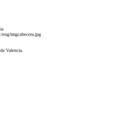
ia
c/eng/imgcabecera.jpg
de Valencia.