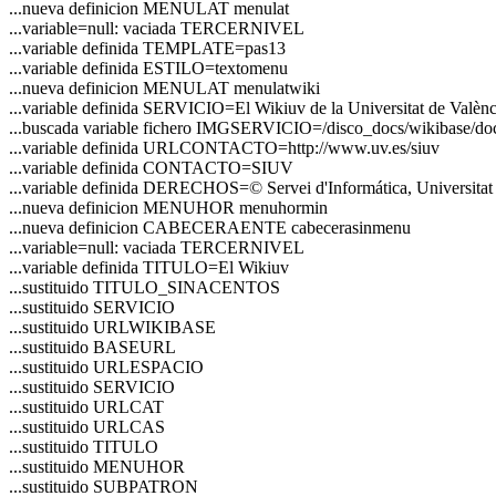
...nueva definicion MENULAT menulat
...variable=null: vaciada TERCERNIVEL
...variable definida TEMPLATE=pas13
...variable definida ESTILO=textomenu
...nueva definicion MENULAT menulatwiki
...variable definida SERVICIO=El Wikiuv de la Universitat de Valènc
...buscada variable fichero IMGSERVICIO=/disco_docs/wikibase/do
...variable definida URLCONTACTO=http://www.uv.es/siuv
...variable definida CONTACTO=SIUV
...variable definida DERECHOS=© Servei d'Informática, Universitat 
...nueva definicion MENUHOR menuhormin
...nueva definicion CABECERAENTE cabecerasinmenu
...variable=null: vaciada TERCERNIVEL
...variable definida TITULO=El Wikiuv
...sustituido TITULO_SINACENTOS
...sustituido SERVICIO
...sustituido URLWIKIBASE
...sustituido BASEURL
...sustituido URLESPACIO
...sustituido SERVICIO
...sustituido URLCAT
...sustituido URLCAS
...sustituido TITULO
...sustituido MENUHOR
...sustituido SUBPATRON