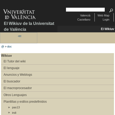
Valencià
Web Map
Castellano
Login
El Wikiuv de la Universitat
de València
El Wikiuv
@
>
doc
Wikiuv
El Tutor del wiki
El lenguaje
Anuncios y Weblogs
El buscador
El macroprocesador
Otros Lenguajes
Plantillas y estilos predefinidos
pas13
indi