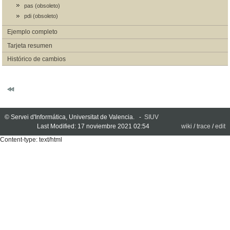
pas (obsoleto)
pdi (obsoleto)
Ejemplo completo
Tarjeta resumen
Histórico de cambios
© Servei d'Informática, Universitat de Valencia. -
SIUV
Last Modified: 17 noviembre 2021 02:54
wiki
/
trace
/
edit
Content-type: text/html