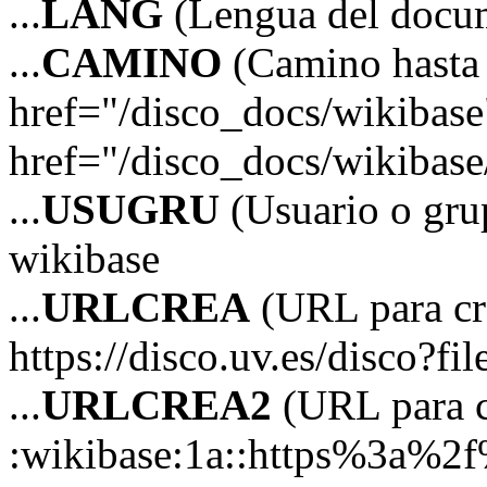
...
LANG
(Lengua del docu
...
CAMINO
(Camino hasta 
href="/disco_docs/wikibas
href="/disco_docs/wikibas
...
USUGRU
(Usuario o grup
wikibase
...
URLCREA
(URL para cre
https://disco.uv.es/disco?fi
...
URLCREA2
(URL para cr
:wikibase:1a::https%3a%2