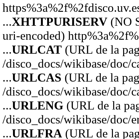
https%3a%2f%2fdisco.uv.e
...
XHTTPURISERV
(NO S
uri-encoded) http%3a%2f%2
...
URLCAT
(URL de la pagi
/disco_docs/wikibase/doc/c
...
URLCAS
(URL de la pagi
/disco_docs/wikibase/doc/c
...
URLENG
(URL de la pag
/disco_docs/wikibase/doc/e
...
URLFRA
(URL de la pag