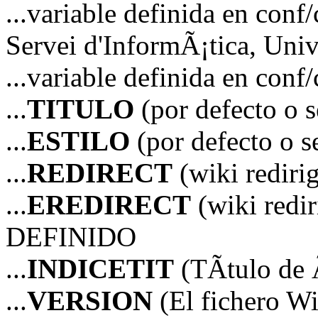
...variable definida en 
Servei d'InformÃ¡tica, Unive
...variable definida en co
...
TITULO
(por defecto o 
...
ESTILO
(por defecto o 
...
REDIRECT
(wiki redir
...
EREDIRECT
(wiki red
DEFINIDO
...
INDICETIT
(TÃ­tulo de 
...
VERSION
(El fichero Wi