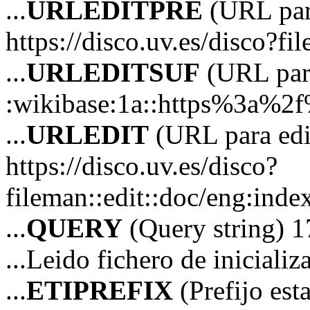
...
URLEDITPRE
(URL para
https://disco.uv.es/disco?fi
...
URLEDITSUF
(URL para
:wikibase:1a::https%3a%2
...
URLEDIT
(URL para edi
https://disco.uv.es/disco?
fileman::edit::doc/eng:in
...
QUERY
(Query string) 1
...Leido fichero de iniciali
...
ETIPREFIX
(Prefijo es