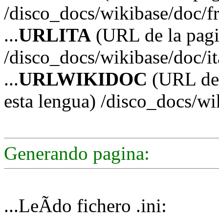
/disco_docs/wikibase/doc/f
...
URLITA
(URL de la pagin
/disco_docs/wikibase/doc/it
...
URLWIKIDOC
(URL de 
esta lengua) /disco_docs/w
Generando pagina:
...LeÃ­do fichero .ini: