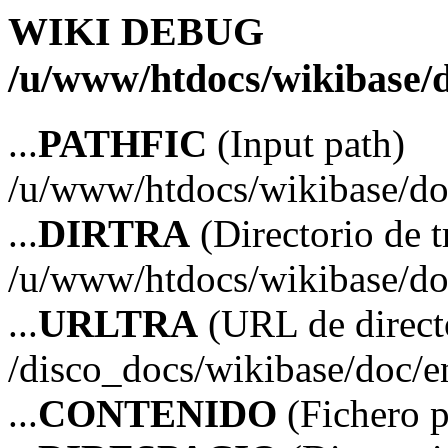
WIKI DEBUG
/u/www/htdocs/wikibase/d
...
PATHFIC
(Input path)
/u/www/htdocs/wikibase/do
...
DIRTRA
(Directorio de t
/u/www/htdocs/wikibase/do
...
URLTRA
(URL de directo
/disco_docs/wikibase/doc/e
...
CONTENIDO
(Fichero p