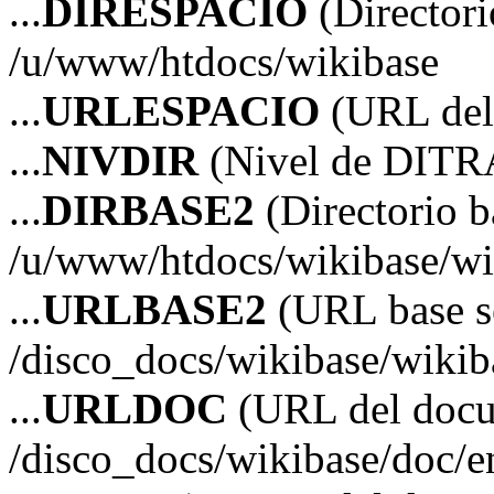
...
DIRESPACIO
(Directori
/u/www/htdocs/wikibase
...
URLESPACIO
(URL del 
...
NIVDIR
(Nivel de DITR
...
DIRBASE2
(Directorio b
/u/www/htdocs/wikibase/wi
...
URLBASE2
(URL base s
/disco_docs/wikibase/wikib
...
URLDOC
(URL del doc
/disco_docs/wikibase/doc/e