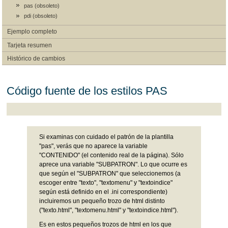
pas (obsoleto)
pdi (obsoleto)
Ejemplo completo
Tarjeta resumen
Histórico de cambios
Código fuente de los estilos PAS
Si examinas con cuidado el patrón de la plantilla
"pas", verás que no aparece la variable
"CONTENIDO" (el contenido real de la página). Sólo
aprece una variable "SUBPATRON". Lo que ocurre es
que según el "SUBPATRON" que seleccionemos (a
escoger entre "texto", "textomenu" y "textoindice"
según está definido en el .ini correspondiente)
incluiremos un pequeño trozo de html distinto
("texto.html", "textomenu.html" y "textoindice.html").
Es en estos pequeños trozos de html en los que