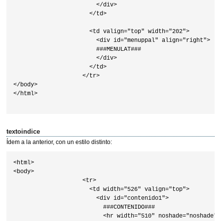
                        </div>

                      </td>

                      <td valign="top" width="202">

                        <div id="menuppal" align="right">

                        ###MENULAT###

                        </div>

                      </td>

                    </tr>

</body>

</html>                    

textoindice
Ídem a la anterior, con un estilo distinto:
<html>

<body>

                    <tr>

                      <td width="526" valign="top">

                        <div id="contenido1">

                          ###CONTENIDO###

                          <hr width="510" noshade="noshade" s