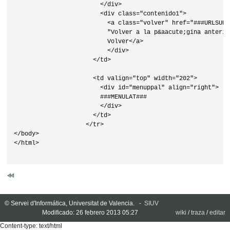
                        </div>

                        <div class="contenido1">

                          <a class="volver" href="###URLSUP#
                          "Volver a la p&aacute;gina anterio
                          Volver</a>

                          </div>

                      </td>

                      <td valign="top" width="202">

                        <div id="menuppal" align="right">

                        ###MENULAT###

                        </div>

                      </td>

                    </tr>

</body>

</html>                    

© Servei d'Informática, Universitat de Valencia. -
SIUV
Modificado: 26 febrero 2013 05:27
wiki
/
traza
/
editar
Content-type: text/html