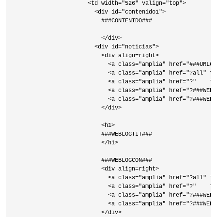
                      <td width="526" valign="top">

                        <div id="contenido1">

                          ###CONTENIDO###

                          </div>

                        <div id="noticias">

                          <div align=right>

                            <a class="amplia" href="###URLCR
                            <a class="amplia" href="?all" ti
                            <a class="amplia" href="?"    ti
                            <a class="amplia" href="?###WEBL
                            <a class="amplia" href="?###WEBL
                          </div>

                          <h1>

                          ###WEBLOGTIT###

                          </h1>

                          ###WEBLOGCON###

                          <div align=right>

                            <a class="amplia" href="?all" ti
                            <a class="amplia" href="?"    ti
                            <a class="amplia" href="?###WEBL
                            <a class="amplia" href="?###WEBL
                          </div>
