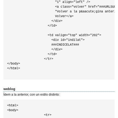
                          "1" align="left" />

                          <a class="volver" href="###URLSUP#
                          "Volver a la p&aacute;gina anterio
                          Volver</a>

                        </div>

                      </td>

                      <td valign="top" width="202">

                        <div id="indilat">

                        ###INDICELAT###

                        </div>

                      </td>

                    </tr>

</body>

</html>                    

weblog
Ídem a la anterior, con un estilo distinto:
<html>

<body>

                    <tr>
