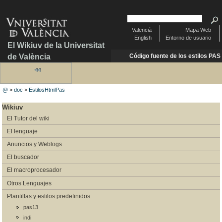
Valencià
Mapa Web
English
Entorno de usuario
El Wikiuv de la Universitat
de València
Código fuente de los estilos PAS
@
>
doc
>
EstilosHtmlPas
Wikiuv
El Tutor del wiki
El lenguaje
Anuncios y Weblogs
El buscador
El macroprocesador
Otros Lenguajes
Plantillas y estilos predefinidos
pas13
indi