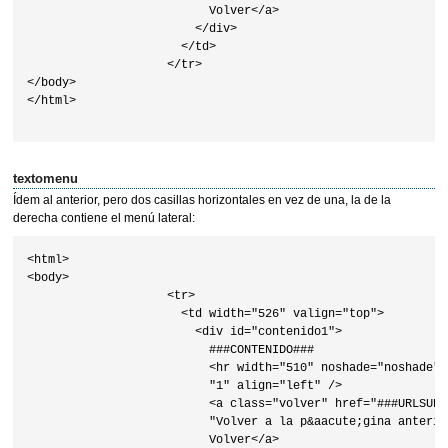
                          Volver</a> 

                        </div>

                      </td>

                    </tr>

</body>

</html>                    

textomenu
Ídem al anterior, pero dos casillas horizontales en vez de una, la de la
derecha contiene el menú lateral:
<html>

<body>

                    <tr>

                      <td width="526" valign="top">

                        <div id="contenido1">

                          ###CONTENIDO###

                          <hr width="510" noshade="noshade" s
                          "1" align="left" />

                          <a class="volver" href="###URLSUP#
                          "Volver a la p&aacute;gina anterio
                          Volver</a>
