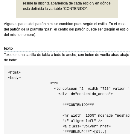
reside la distinta apariencia de cada estilo y en dónde
está definida la variable "CONTENIDO".
Algunas partes del patrón html se cambian pues según el estilo. En el caso
del patrón de la plantilla "pas", el centro del patrón puede ser (según el estilo
del mismo nombre):
texto
Texto en una casilla de tabla a todo lo ancho, con botón de vuelta atrás abajo
de todo:
<html>

<body>

                    <tr>

                      <td colspan="2" width="728" valign="top
                        <div id="contenido_ancho">

                          ###CONTENIDO### 

                          <hr width="100%" noshade="noshade" 
                          "1" align="left" />

                          <a class="volver" href=

                          "###URLSUP###">[&lt;]
