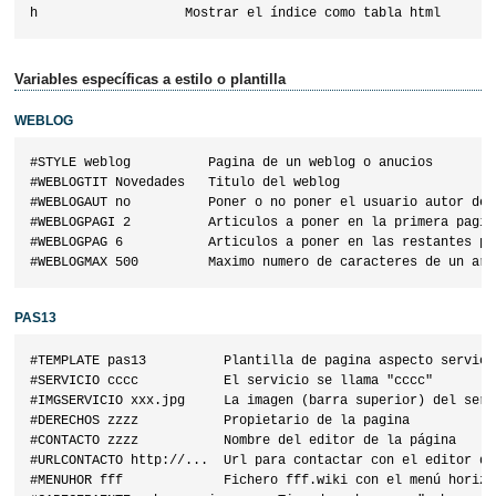
Variables específicas a estilo o plantilla
WEBLOG
#STYLE weblog          Pagina de un weblog o anucios

#WEBLOGTIT Novedades   Titulo del weblog

#WEBLOGAUT no          Poner o no poner el usuario autor de 
#WEBLOGPAGI 2          Articulos a poner en la primera pagina
#WEBLOGPAG 6           Articulos a poner en las restantes pag
PAS13
#TEMPLATE pas13          Plantilla de pagina aspecto servicio
#SERVICIO cccc           El servicio se llama "cccc"

#IMGSERVICIO xxx.jpg     La imagen (barra superior) del serv
#DERECHOS zzzz           Propietario de la pagina

#CONTACTO zzzz           Nombre del editor de la página

#URLCONTACTO http://...  Url para contactar con el editor de
#MENUHOR fff             Fichero fff.wiki con el menú horizo