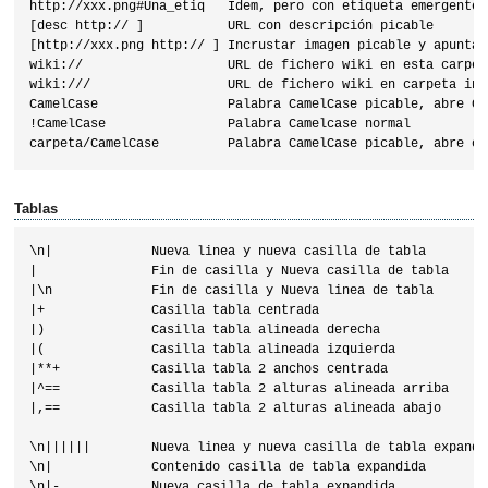
http://xxx.png#Una_etiq   Ídem, pero con etiqueta emergente

[desc http:// ]           URL con descripción picable

[http://xxx.png http:// ] Incrustar imagen picable y apuntar 
wiki://                   URL de fichero wiki en esta carpeta
wiki:///                  URL de fichero wiki en carpeta inic
CamelCase                 Palabra CamelCase picable, abre Ca
!CamelCase                Palabra Camelcase normal

Tablas
\n|             Nueva linea y nueva casilla de tabla

|               Fin de casilla y Nueva casilla de tabla

|\n             Fin de casilla y Nueva linea de tabla

|+              Casilla tabla centrada

|)              Casilla tabla alineada derecha

|(              Casilla tabla alineada izquierda

|**+            Casilla tabla 2 anchos centrada

|^==            Casilla tabla 2 alturas alineada arriba 

|,==            Casilla tabla 2 alturas alineada abajo

\n||||||        Nueva linea y nueva casilla de tabla expandid
\n|             Contenido casilla de tabla expandida 

\n|-            Nueva casilla de tabla expandida
