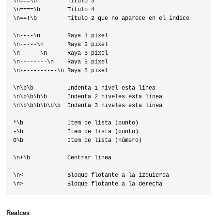
\n===\b         Título 3

\n====\b        Título 4

\n==!\b         Título 2 que no aparece en el indice

\n----\n        Raya 1 pixel

\n-----\n       Raya 2 pixel

\n------\n      Raya 3 pixel

\n--------\n    Raya 5 pixel

\n-----------\n Raya 8 pixel

\n\b\b          Indenta 1 nivel esta línea

\n\b\b\b\b      Indenta 2 niveles esta línea

\n\b\b\b\b\b\b  Indenta 3 niveles esta línea

*\b             Item de lista (punto)

-\b             Item de lista (punto)

0\b             Item de lista (número)

\n+\b           Centrar linea

\n<             Bloque flotante a la izquierda

Realces