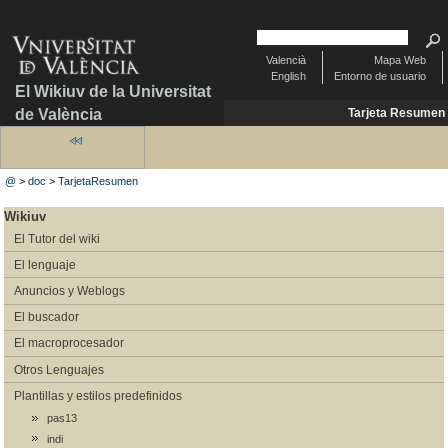
Valencià
Mapa Web
English
Entorno de usuario
El Wikiuv de la Universitat
de València
Tarjeta Resumen
@
>
doc
>
TarjetaResumen
Wikiuv
El Tutor del wiki
El lenguaje
Anuncios y Weblogs
El buscador
El macroprocesador
Otros Lenguajes
Plantillas y estilos predefinidos
pas13
indi