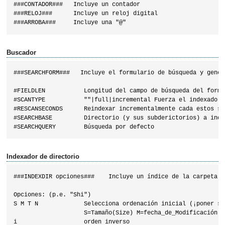
###CONTADOR###   Incluye un contador

###RELOJ###      Incluye un reloj digital

Buscador
###SEARCHFORM###   Incluye el formulario de búsqueda y gener
#FIELDLEN           Longitud del campo de búsqueda del formul
#SCANTYPE           ""|full|incremental Fuerza el indexado in
#RESCANSECONDS      Reindexar incrementalmente cada estos seg
#SEARCHBASE         Directorio (y sus subderictorios) a index
Indexador de directorio
###INDEXDIR opciones###    Incluye un índice de la carpeta ac
Opciones: (p.e. "Shi")

S M T N             Selecciona ordenación inicial (¡poner só
                    S=Tamaño(Size) M=fecha_de_Modificación T
i                   orden inverso                    
