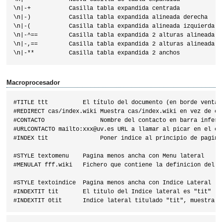
\n|-+           Casilla tabla expandida centrada

\n|-)           Casilla tabla expandida alineada derecha

\n|-(           Casilla tabla expandida alineada izquierda

\n|-^==         Casilla tabla expandida 2 alturas alineada ar
\n|-,==         Casilla tabla expandida 2 alturas alineada ab
Macroprocesador
#TITLE ttt          El título del documento (en borde ventan
#REDIRECT cas/index.wiki Muestra cas/index.wiki en vez de es
#CONTACTO                Nombre del contacto en barra inferio
#URLCONTACTO mailto:xxx@uv.es URL a llamar al picar en el con
#INDEX tit               Poner indice al principio de pagina
#STYLE textomenu    Pagina menos ancha con Menu lateral

#MENULAT fff.wiki   Fichero que contiene la definicion del m
#STYLE textoindice  Pagina menos ancha con Indice Lateral

#INDEXTIT tit       El titulo del Indice lateral es "tit"
