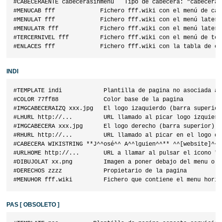
#CABECERAENTE cabecerasinmenu   Tipo de cabecera: "cabeceras
#MENUCAB fff             Fichero fff.wiki con el menú de cabe
#MENULAT fff             Fichero fff.wiki con el menú latera
#MENULATR fff            Fichero fff.wiki con el menú latera
#TERCERNIVEL fff         Fichero fff.wiki con el menú de ter
INDI
#TEMPLATE indi            Plantilla de pagina no asociada a U
#COLOR 77ff88             Color base de la pagina

#IMGCABECERAIZQ xxx.jpg   El logo izaquierdo (barra superior
#LHURL http://...         URL llamado al picar logo izquierd
#IMGCABECERA xxx.jpg      El logo derecho (barra superior) e
#RHURL http://...         URL llamado al picar en el logo de
#CABECERA WIKISTRING **J^^osé^^ A^^lguien^^** ^^[website]^^ 
#URLHOME http://...       URL a llamar al pulsar el icono "ca
#DIBUJOLAT xx.png         Imagen a poner debajo del menu o i
#DERECHOS zzzz            Propietario de la pagina

PAS
[ OBSOLETO ]