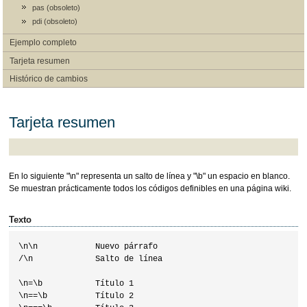
pas (obsoleto)
pdi (obsoleto)
Ejemplo completo
Tarjeta resumen
Histórico de cambios
Tarjeta resumen
En lo siguiente "\n" representa un salto de línea y "\b" un espacio en blanco.
Se muestran prácticamente todos los códigos definibles en una página wiki.
Texto
\n\n            Nuevo párrafo

/\n             Salto de línea

\n=\b           Título 1

\n==\b          Título 2
