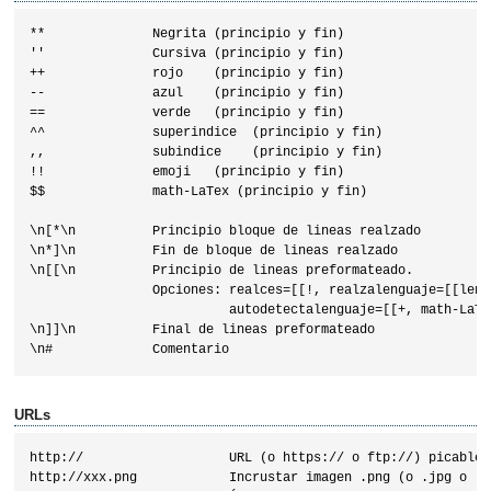
**              Negrita (principio y fin)

''              Cursiva (principio y fin)

++              rojo    (principio y fin)

--              azul    (principio y fin)

==              verde   (principio y fin)

^^              superindice  (principio y fin)

,,              subindice    (principio y fin)

!!              emoji   (principio y fin)

$$              math-LaTex (principio y fin)

\n[*\n          Principio bloque de lineas realzado

\n*]\n          Fin de bloque de lineas realzado

\n[[\n          Principio de lineas preformateado. 

                Opciones: realces=[[!, realzalenguaje=[[lengu
                          autodetectalenguaje=[[+, math-LaTe
\n]]\n          Final de lineas preformateado

URLs
http://                   URL (o https:// o ftp://) picable

http://xxx.png            Incrustar imagen .png (o .jpg o .g