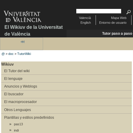
Valencià
Mapa Web
English
Entorno de usuario
El Wikiuv de la Universitat
de València
Tutor paso a paso
@
>
doc
>
TutorWiki
Wikiuv
El Tutor del wiki
El lenguaje
Anuncios y Weblogs
El buscador
El macroprocesador
Otros Lenguajes
Plantillas y estilos predefinidos
pas13
indi