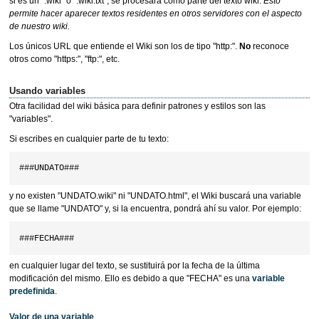
si es un ".wiki" o ".wiki.txt", se procesará como parte del texto wiki.
Esto
permite hacer aparecer textos residentes
en otros servidores con el aspecto
de nuestro wiki.
Los únicos URL que entiende el Wiki son los de tipo "http:".
No
reconoce
otros como "https:", "ftp:", etc.
Usando variables
Otra facilidad del wiki básica para definir patrones y estilos son las
"variables".
Si escribes en cualquier parte de tu texto:
y no existen "UNDATO.wiki" ni "UNDATO.html", el Wiki buscará una variable
que se llame "UNDATO" y, si la encuentra, pondrá ahí su valor. Por ejemplo:
en cualquier lugar del texto, se sustituirá por la fecha de la última
modificación del mismo. Ello es debido a que "FECHA" es una
variable
predefinida
.
Valor de una variable