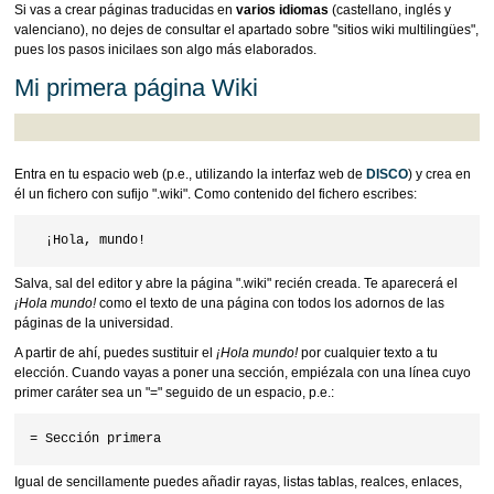
Si vas a crear páginas traducidas en
varios idiomas
(castellano, inglés y
valenciano), no dejes de consultar el apartado sobre "sitios wiki multilingües",
pues los pasos inicilaes son algo más elaborados.
Mi primera página Wiki
Entra en tu espacio web (p.e., utilizando la interfaz web de
DISCO
) y crea en
él un fichero con sufijo ".wiki". Como contenido del fichero escribes:
Salva, sal del editor y abre la página ".wiki" recién creada. Te aparecerá el
¡Hola mundo!
como el texto de una página con todos los adornos de las
páginas de la universidad.
A partir de ahí, puedes sustituir el
¡Hola mundo!
por cualquier texto a tu
elección. Cuando vayas a poner una sección, empiézala con una línea cuyo
primer caráter sea un "=" seguido de un espacio, p.e.:
Igual de sencillamente puedes añadir rayas, listas tablas, realces, enlaces,