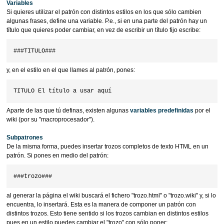
Variables
Si quieres utilizar el patrón con distintos estilos en los que sólo cambien
algunas frases, define una variable. P.e., si en una parte del patrón hay un
título que quieres poder cambiar, en vez de escribir un título fijo escribe:
y, en el estilo en el que llames al patrón, pones:
Aparte de las que tú definas, existen algunas
variables predefinidas
por el
wiki (por su "macroprocesador").
Subpatrones
De la misma forma, puedes insertar trozos completos de texto HTML en un
patrón. Si pones en medio del patrón:
al generar la página el wiki buscará el fichero "trozo.html" o "trozo.wiki" y, si lo
encuentra, lo insertará. Esta es la manera de componer un patrón con
distintos trozos. Esto tiene sentido si los trozos cambian en distintos estilos
pues en un estilo puedes cambiar el "trozo" con sólo poner: