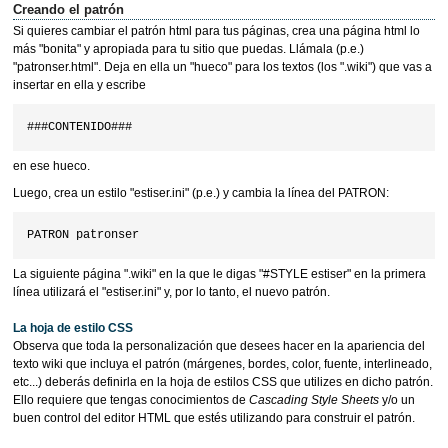
Creando el patrón
Si quieres cambiar el patrón html para tus páginas, crea una página html lo
más "bonita" y apropiada para tu sitio que puedas. Llámala (p.e.)
"patronser.html". Deja en ella un "hueco" para los textos (los ".wiki") que vas a
insertar en ella y escribe
en ese hueco.
Luego, crea un estilo "estiser.ini" (p.e.) y cambia la línea del PATRON:
La siguiente página ".wiki" en la que le digas "#STYLE estiser" en la primera
línea utilizará el "estiser.ini" y, por lo tanto, el nuevo patrón.
La hoja de estilo CSS
Observa que toda la personalización que desees hacer en la apariencia del
texto wiki que incluya el patrón (márgenes, bordes, color, fuente, interlineado,
etc...) deberás definirla en la hoja de estilos CSS que utilizes en dicho patrón.
Ello requiere que tengas conocimientos de
Cascading Style Sheets
y/o un
buen control del editor HTML que estés utilizando para construir el patrón.