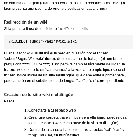
no cambia de página (cuando no existen los subdirectorios "cas", etc...) o
bien presenta una página de error y disculpas en cada lengua.
Redirección de un wiki
Si la primera línea de un fichero ".wiki" es del estilo:
El analizador wiki sustituirá el fichero en cuestión por el fichero
"subdir/PaginaWiki.wiki"
dentro
de tu directorio de trabajo (el nombre se
prefija con ###DIRTRA###). Esto permite cambiar fácilmente de lugar un
fichero .wiki o tenerlo en "varios sitios" a la vez. Un ejemplo típico sería el
fichero índice inicial de un sitio multilingüe, que debe estar a primer nivel,
pero también en el subdirectorio de lengua "cas" o "cat" correspondiente.
Creación de tu sitio wiki multilingüe
Pasos:
Conectarte a tu espacio web
Crear una carpeta base y moverse a ella (sino, puedes usar
todo tu espacio web como base de tu sitio multilingüe).
Dentro de tu carpeta base, crear las carpetas "cat", "cas" y
"eng". Tal cual,
en minúsculas
.