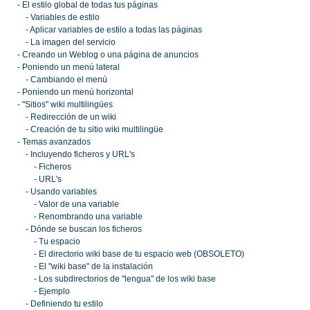
- El estilo global de todas tus páginas
- Variables de estilo
- Aplicar variables de estilo a todas las páginas
- La imagen del servicio
- Creando un Weblog o una página de anuncios
- Poniendo un menú lateral
- Cambiando el menú
- Poniendo un menú horizontal
- "Sitios" wiki multilingües
- Redirección de un wiki
- Creación de tu sitio wiki multilingüe
- Temas avanzados
- Incluyendo ficheros y URL's
- Ficheros
- URL's
- Usando variables
- Valor de una variable
- Renombrando una variable
- Dónde se buscan los ficheros
- Tu espacio
- El directorio wiki base de tu espacio web (OBSOLETO)
- El "wiki base" de la instalación
- Los subdirectorios de "lengua" de los wiki base
- Ejemplo
- Definiendo tu estilo