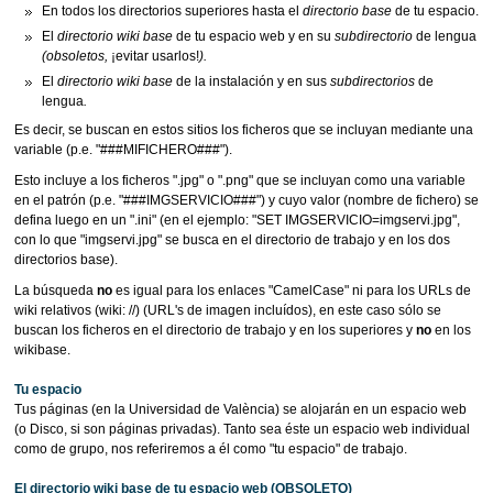
En todos los directorios superiores hasta el
directorio base
de tu espacio.
El
directorio wiki base
de tu espacio web y en su
subdirectorio
de lengua
(obsoletos,
¡evitar usarlos!
).
El
directorio wiki base
de la instalación y en sus
subdirectorios
de
lengua
.
Es decir, se buscan en estos sitios los ficheros que se incluyan mediante una
variable (p.e. "###MIFICHERO###").
Esto incluye a los ficheros ".jpg" o ".png" que se incluyan como una variable
en el patrón (p.e. "###IMGSERVICIO###") y cuyo valor (nombre de fichero) se
defina luego en un ".ini" (en el ejemplo: "SET IMGSERVICIO=imgservi.jpg",
con lo que "imgservi.jpg" se busca en el directorio de trabajo y en los dos
directorios base).
La búsqueda
no
es igual para los enlaces "CamelCase" ni para los URLs de
wiki relativos (wiki: //) (URL's de imagen incluídos), en este caso sólo se
buscan los ficheros en el directorio de trabajo y en los superiores y
no
en los
wikibase.
Tu espacio
Tus páginas (en la Universidad de València) se alojarán en un espacio web
(o Disco, si son páginas privadas). Tanto sea éste un espacio web individual
como de grupo, nos referiremos a él como "tu espacio" de trabajo.
El directorio wiki base de tu espacio web (OBSOLETO)