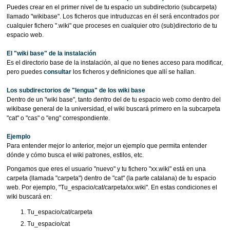
Puedes crear en el primer nivel de tu espacio un subdirectorio (subcarpeta)
llamado "wikibase". Los ficheros que intruduzcas en él será encontrados por
cualquier fichero ".wiki" que proceses en cualquier otro (sub)directorio de tu
espacio web.
El "wiki base" de la instalación
Es el directorio base de la instalación, al que no tienes acceso para modificar,
pero puedes
consultar
los ficheros y definiciones que allí se hallan.
Los subdirectorios de "lengua" de los wiki base
Dentro de un "wiki base", tanto dentro del de tu espacio web como dentro del
wikibase general de la universidad, el wiki buscará primero en la subcarpeta
"cat" o "cas" o "eng" correspondiente.
Ejemplo
Para entender mejor lo anterior, mejor un ejemplo que permita entender
dónde y cómo busca el wiki patrones, estilos, etc.
Pongamos que eres el usuario "nuevo" y tu fichero "xx.wiki" está en una
carpeta (llamada "carpeta") dentro de "cat" (la parte catalana) de tu espacio
web. Por ejemplo, "Tu_espacio/cat/carpeta/xx.wiki". En estas condiciones el
wiki buscará en:
Tu_espacio/cat/carpeta
Tu_espacio/cat