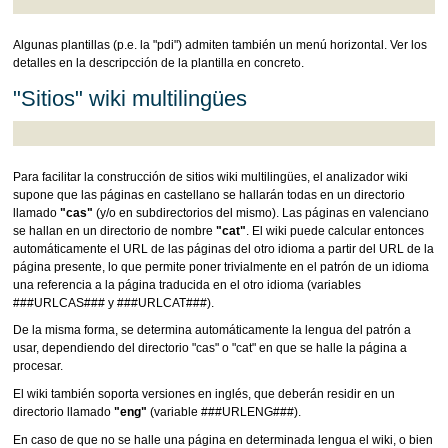
Algunas plantillas (p.e. la "pdi") admiten también un menú horizontal. Ver los
detalles en la descripcción de la plantilla en concreto.
"Sitios" wiki multilingües
Para facilitar la construcción de sitios wiki multilingües, el analizador wiki
supone que las páginas en castellano se hallarán todas en un directorio
llamado
"cas"
(y/o en subdirectorios del mismo). Las páginas en valenciano
se hallan en un directorio de nombre
"cat"
. El wiki puede calcular entonces
automáticamente el URL de las páginas del otro idioma a partir del URL de la
página presente, lo que permite poner trivialmente en el patrón de un idioma
una referencia a la página traducida en el otro idioma (variables
###URLCAS### y ###URLCAT###).
De la misma forma, se determina automáticamente la lengua del patrón a
usar, dependiendo del directorio "cas" o "cat" en que se halle la página a
procesar.
El wiki también soporta versiones en inglés, que deberán residir en un
directorio llamado
"eng"
(variable ###URLENG###).
En caso de que no se halle una página en determinada lengua el wiki, o bien