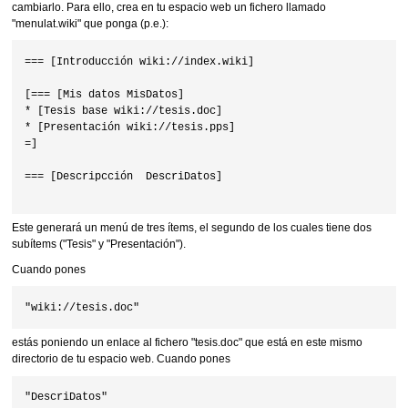
cambiarlo. Para ello, crea en tu espacio web un fichero llamado
"menulat.wiki" que ponga (p.e.):
=== [Introducción wiki://index.wiki]

[=== [Mis datos MisDatos]

* [Tesis base wiki://tesis.doc]

* [Presentación wiki://tesis.pps]

=]

=== [Descripcción  DescriDatos]

Este generará un menú de tres ítems, el segundo de los cuales tiene dos
subítems ("Tesis" y "Presentación").
Cuando pones
estás poniendo un enlace al fichero "tesis.doc" que está en este mismo
directorio de tu espacio web. Cuando pones