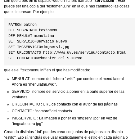
con que crees en tu espacio web un fichero llamado
"servicio.ini"
. Éste
puede ser una copia del "textomenu.ini" en la que has cambiado las cosas
que te interesan. Por ejemplo:
PATRON patron

DEF SUBPATRON textomenu

DEF MENULAT menulatnu

SET SERVICIO=Servicio Nuevo

SET IMGSERVICIO=imgservi.jpg

SET URLCONTACTO=http://www.uv.es/servinu/contacto.html

que es el "textomenu.ini" en el que has modificado:
MENULAT : nombre del fichero ".wiki" que contiene el menú lateral.
Ahora es "menulatnu.wiki".
SERVICIO : nombre del servicio a poner en la parte superior de las
ventanas.
URLCONTACTO : URL de contacto con el autor de las páginas
CONTACTO : "nombre" del contacto.
IMGSERVICIO : La imagen a poner es "imgservi.jpg" en vez de
"imgcabecera.jpg"
Creando distintos ".ini" puedes crear conjuntos de páginas con distinto
"estilo". Eso sí, tendrás que usar explícitamente el estilo en cada página o