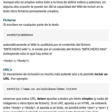
Aunque ello se emplee sobre todo a la hora de definir estilos y patrones, en
alguna otra ocasión te puede ser útil la capacidad del Wiki de incluir en tu
texto otros ficheros previamente creados.
Ficheros
Si escribes en cualquier parte de tu texto:
automáticamente el Wiki lo sustituirá por el contenido del fichero
"MIFICHERO.wiki" o, si existe por el contenido del fichero "MIFICHERO.html"
(extrayendo sólo lo que hay entre el
<body> y </body>).
URL's
El mecanismo de inclusión es mucho más potente aún y te permite
incluir un
URL
. Por ejemplo:
observar que estos URL
deben
apuntar a textos y/o htmls
simples
(y nada de
imágenes u otros tipos de fichero). Si el URL apunta a un HTML, se extraerá
entre <body> y </body>, si apunta a un texto, se pondrá entre <pre> y <pre> y