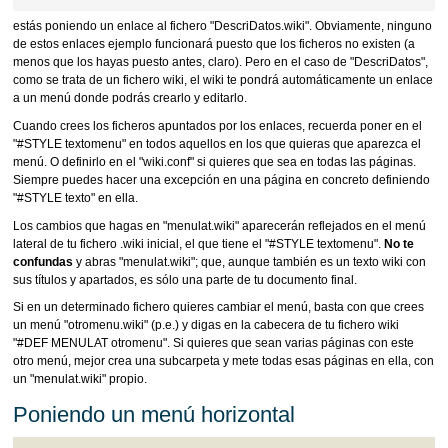
estás poniendo un enlace al fichero "DescriDatos.wiki". Obviamente, ninguno
de estos enlaces ejemplo funcionará puesto que los ficheros no existen (a
menos que los hayas puesto antes, claro). Pero en el caso de "DescriDatos",
como se trata de un fichero wiki, el wiki te pondrá automáticamente un enlace
a un menú donde podrás crearlo y editarlo.
Cuando crees los ficheros apuntados por los enlaces, recuerda poner en el
"#STYLE textomenu" en todos aquellos en los que quieras que aparezca el
menú. O definirlo en el "wiki.conf" si quieres que sea en todas las páginas.
Siempre puedes hacer una excepción en una página en concreto definiendo
"#STYLE texto" en ella.
Los cambios que hagas en "menulat.wiki" aparecerán reflejados en el menú
lateral de tu fichero .wiki inicial, el que tiene el "#STYLE textomenu".
No te
confundas
y abras "menulat.wiki"; que, aunque también es un texto wiki con
sus títulos y apartados, es sólo una parte de tu documento final.
Si en un determinado fichero quieres cambiar el menú, basta con que crees
un menú "otromenu.wiki" (p.e.) y digas en la cabecera de tu fichero wiki
"#DEF MENULAT otromenu". Si quieres que sean varias páginas con este
otro menú, mejor crea una subcarpeta y mete todas esas páginas en ella, con
un "menulat.wiki" propio.
Poniendo un menú horizontal