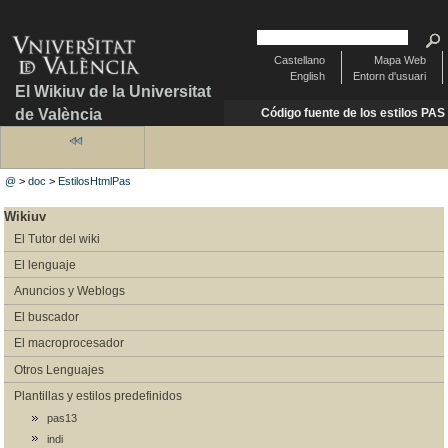
Castellano
Mapa Web
English
Entorn d'usuari
El Wikiuv de la Universitat
de València
Código fuente de los estilos PAS
@
>
doc
>
EstilosHtmlPas
Wikiuv
El Tutor del wiki
El lenguaje
Anuncios y Weblogs
El buscador
El macroprocesador
Otros Lenguajes
Plantillas y estilos predefinidos
pas13
indi