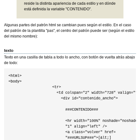
reside la distinta apariencia de cada estilo y en dónde
está definida la variable "CONTENIDO".
Algunas partes del patrón html se cambian pues según el estilo. En el caso
del patrón de la plantilla "pas", el centro del patrón puede ser (según el estilo
del mismo nombre):
texto
Texto en una casilla de tabla a todo lo ancho, con botón de vuelta atrás abajo
de todo:
<html>

<body>

                    <tr>

                      <td colspan="2" width="728" valign="top
                        <div id="contenido_ancho">

                          ###CONTENIDO### 

                          <hr width="100%" noshade="noshade" 
                          "1" align="left" />

                          <a class="volver" href=

                          "###URLSUP###">[&lt;]
