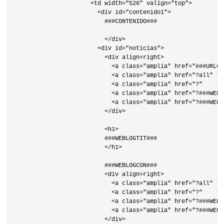
                      <td width="526" valign="top">

                        <div id="contenido1">

                          ###CONTENIDO###

                          </div>

                        <div id="noticias">

                          <div align=right>

                            <a class="amplia" href="###URLCR
                            <a class="amplia" href="?all" ti
                            <a class="amplia" href="?"    ti
                            <a class="amplia" href="?###WEBL
                            <a class="amplia" href="?###WEBL
                          </div>

                          <h1>

                          ###WEBLOGTIT###

                          </h1>

                          ###WEBLOGCON###

                          <div align=right>

                            <a class="amplia" href="?all" ti
                            <a class="amplia" href="?"    ti
                            <a class="amplia" href="?###WEBL
                            <a class="amplia" href="?###WEBL
                          </div>
