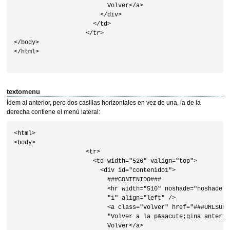
                          Volver</a> 

                        </div>

                      </td>

                    </tr>

</body>

</html>                    

textomenu
Ídem al anterior, pero dos casillas horizontales en vez de una, la de la
derecha contiene el menú lateral:
<html>

<body>

                    <tr>

                      <td width="526" valign="top">

                        <div id="contenido1">

                          ###CONTENIDO###

                          <hr width="510" noshade="noshade" s
                          "1" align="left" />

                          <a class="volver" href="###URLSUP#
                          "Volver a la p&aacute;gina anterio
                          Volver</a>
