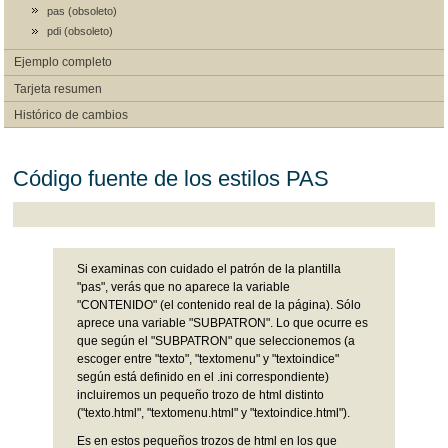
pas (obsoleto)
pdi (obsoleto)
Ejemplo completo
Tarjeta resumen
Histórico de cambios
Código fuente de los estilos PAS
Si examinas con cuidado el patrón de la plantilla
"pas", verás que no aparece la variable
"CONTENIDO" (el contenido real de la página). Sólo
aprece una variable "SUBPATRON". Lo que ocurre es
que según el "SUBPATRON" que seleccionemos (a
escoger entre "texto", "textomenu" y "textoindice"
según está definido en el .ini correspondiente)
incluiremos un pequeño trozo de html distinto
("texto.html", "textomenu.html" y "textoindice.html").
Es en estos pequeños trozos de html en los que