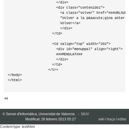
                        </div>

                        <div class="contenido1">

                          <a class="volver" href="###URLSUP#
                          "Volver a la p&aacute;gina anterio
                          Volver</a>

                          </div>

                      </td>

                      <td valign="top" width="202">

                        <div id="menuppal" align="right">

                        ###MENULAT###

                        </div>

                      </td>

                    </tr>

</body>

</html>                    

© Servei d'Informática, Universitat de Valencia. -
SIUV
Modificat: 26 febrero 2013 05:27
wiki
/
traça
/
editar
Content-type: text/html