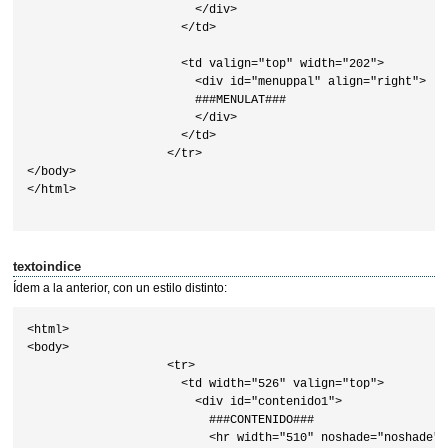
                        </div>

                      </td>

                      <td valign="top" width="202">

                        <div id="menuppal" align="right">

                        ###MENULAT###

                        </div>

                      </td>

                    </tr>

</body>

</html>                    

textoindice
Ídem a la anterior, con un estilo distinto:
<html>

<body>

                    <tr>

                      <td width="526" valign="top">

                        <div id="contenido1">

                          ###CONTENIDO###

                          <hr width="510" noshade="noshade" s