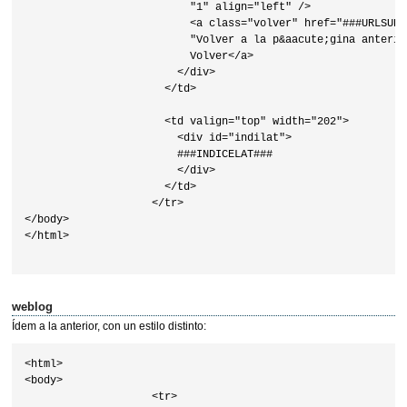
                          "1" align="left" />

                          <a class="volver" href="###URLSUP#
                          "Volver a la p&aacute;gina anterio
                          Volver</a>

                        </div>

                      </td>

                      <td valign="top" width="202">

                        <div id="indilat">

                        ###INDICELAT###

                        </div>

                      </td>

                    </tr>

</body>

</html>                    

weblog
Ídem a la anterior, con un estilo distinto:
<html>

<body>

                    <tr>
