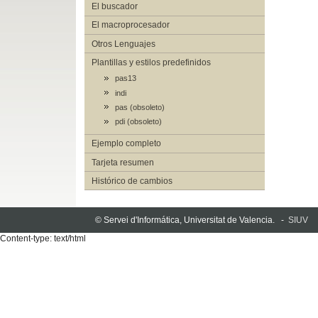
El buscador
El macroprocesador
Otros Lenguajes
Plantillas y estilos predefinidos
pas13
indi
pas (obsoleto)
pdi (obsoleto)
Ejemplo completo
Tarjeta resumen
Histórico de cambios
© Servei d'Informática, Universitat de Valencia. -
SIUV
Content-type: text/html