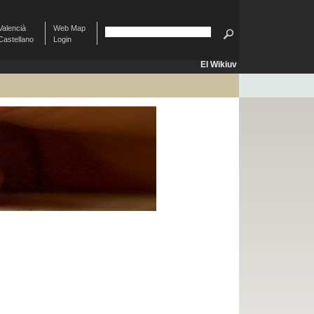
Valencià
Web Map
Castellano
Login
El Wikiuv