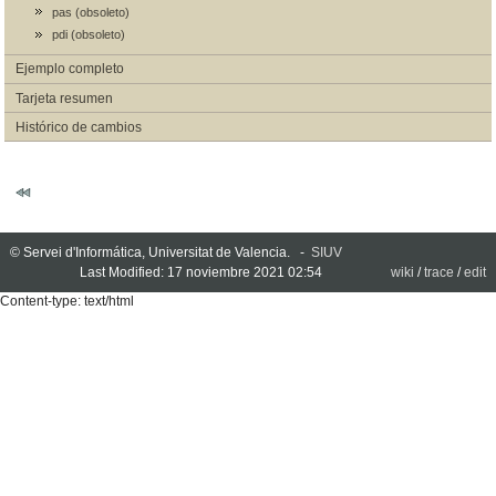
pas (obsoleto)
pdi (obsoleto)
Ejemplo completo
Tarjeta resumen
Histórico de cambios
© Servei d'Informática, Universitat de Valencia. -
SIUV
Last Modified: 17 noviembre 2021 02:54
wiki
/
trace
/
edit
Content-type: text/html