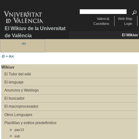
Valencià
Web Map
Castellano
Login
El Wikiuv de la Universitat
de València
El Wikiuv
@
>
doc
Wikiuv
El Tutor del wiki
El lenguaje
Anuncios y Weblogs
El buscador
El macroprocesador
Otros Lenguajes
Plantillas y estilos predefinidos
pas13
indi