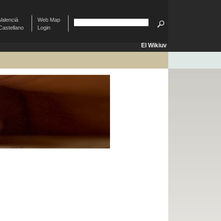
Valencià
Web Map
Castellano
Login
El Wikiuv