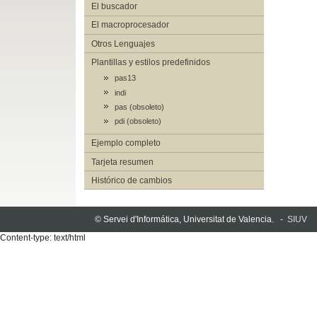
El buscador
El macroprocesador
Otros Lenguajes
Plantillas y estilos predefinidos
pas13
indi
pas (obsoleto)
pdi (obsoleto)
Ejemplo completo
Tarjeta resumen
Histórico de cambios
© Servei d'Informática, Universitat de Valencia. -
SIUV
Content-type: text/html