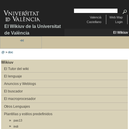
Valencià
Web Map
Castellano
Login
El Wikiuv de la Universitat
de València
El Wikiuv
@
>
doc
Wikiuv
El Tutor del wiki
El lenguaje
Anuncios y Weblogs
El buscador
El macroprocesador
Otros Lenguajes
Plantillas y estilos predefinidos
pas13
indi