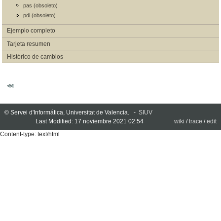
pas (obsoleto)
pdi (obsoleto)
Ejemplo completo
Tarjeta resumen
Histórico de cambios
© Servei d'Informática, Universitat de Valencia. -
SIUV
Last Modified: 17 noviembre 2021 02:54
wiki
/
trace
/
edit
Content-type: text/html