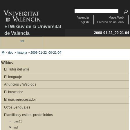
Valencià
Mapa Web
English
Entorno de usuario
El Wikiuv de la Universitat
de València
2008-01-22_00-21-04
@
>
doc
>
historia
>
2008-01-22_00-21-04
Wikiuv
El Tutor del wiki
El lenguaje
Anuncios y Weblogs
El buscador
El macroprocesador
Otros Lenguajes
Plantillas y estilos predefinidos
pas13
indi