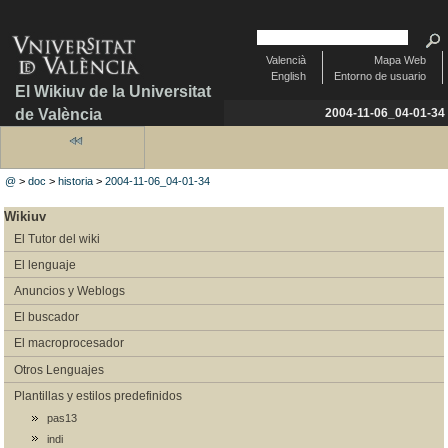
Valencià
Mapa Web
English
Entorno de usuario
El Wikiuv de la Universitat
de València
2004-11-06_04-01-34
@
>
doc
>
historia
>
2004-11-06_04-01-34
Wikiuv
El Tutor del wiki
El lenguaje
Anuncios y Weblogs
El buscador
El macroprocesador
Otros Lenguajes
Plantillas y estilos predefinidos
pas13
indi