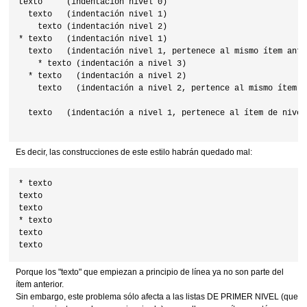
texto     (indentación nivel 0)

  texto   (indentación nivel 1)

    texto (indentación nivel 2)

* texto   (indentación nivel 1)

  texto   (indentación nivel 1, pertenece al mismo ítem anter
    * texto (indentación a nivel 3)

  * texto   (indentación a nivel 2)

    texto   (indentación a nivel 2, pertence al mismo ítem a
  texto   (indentación a nivel 1, pertenece al ítem de nivel
Es decir, las construcciones de este estilo habrán quedado mal:
* texto

texto

texto

* texto

texto

Porque los "texto" que empiezan a principio de línea ya no son parte del
ítem anterior.
Sin embargo, este problema sólo afecta a las listas DE PRIMER NIVEL (que