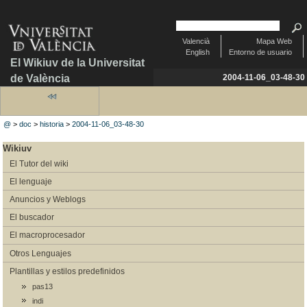
Valencià
Mapa Web
English
Entorno de usuario
El Wikiuv de la Universitat
de València
2004-11-06_03-48-30
@
>
doc
>
historia
>
2004-11-06_03-48-30
Wikiuv
El Tutor del wiki
El lenguaje
Anuncios y Weblogs
El buscador
El macroprocesador
Otros Lenguajes
Plantillas y estilos predefinidos
pas13
indi