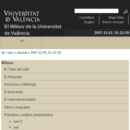
Castellano
Mapa Web
English
Entorn d'usuari
El Wikiuv de la Universitat
de València
2007-11-03_01-22-29
@
>
doc
>
historia
>
2007-11-03_01-22-29
Wikiuv
El Tutor del wiki
El lenguaje
Anuncios y Weblogs
El buscador
El macroprocesador
Otros Lenguajes
Plantillas y estilos predefinidos
pas13
indi