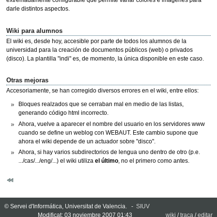
extremadamente configurable que permite variar colores e imágenes para
darle distintos aspectos.
Wiki para alumnos
El wiki es, desde hoy, accesible por parte de todos los alumnos de la
universidad para la creación de documentos públicos (web) o privados
(disco). La plantilla "indi" es, de momento, la única disponible en este caso.
Otras mejoras
Accesoriamente, se han corregido diversos errores en el wiki, entre ellos:
Bloques realzados que se cerraban mal en medio de las listas,
generando código html incorrecto.
Ahora, vuelve a aparecer el nombre del usuario en los servidores www
cuando se define un weblog con WEBAUT. Este cambio supone que
ahora el wiki depende de un actuador sobre "disco".
Ahora, si hay varios subdirectorios de lengua uno dentro de otro (p.e.
.../cas/.../eng/...) el wiki utiliza
el último
, no el primero como antes.
© Servei d'Informática, Universitat de Valencia. -
SIUV
Modificat: 03 noviembre 2007 01:43
wiki
/
traça
/
editar