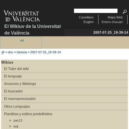
Castellano
Mapa Web
English
Entorn d'usuari
El Wikiuv de la Universitat
de València
2007-07-25_19-39-14
@
>
doc
>
historia
>
2007-07-25_19-39-14
Wikiuv
El Tutor del wiki
El lenguaje
Anuncios y Weblogs
El buscador
El macroprocesador
Otros Lenguajes
Plantillas y estilos predefinidos
pas13
indi