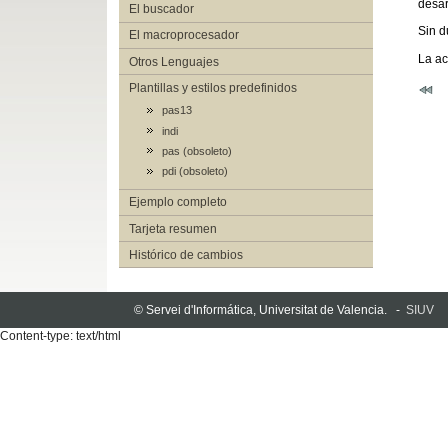
desar
El buscador
Sin d
El macroprocesador
La ac
Otros Lenguajes
Plantillas y estilos predefinidos
pas13
indi
pas (obsoleto)
pdi (obsoleto)
Ejemplo completo
Tarjeta resumen
Histórico de cambios
© Servei d'Informática, Universitat de Valencia. -
SIUV
Content-type: text/html