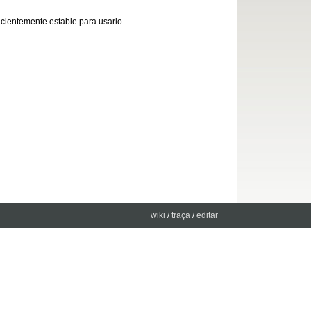
ficientemente estable para usarlo.
wiki
/
traça
/
editar