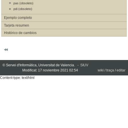
pas (obsoleto)
pdi (obsoleto)
Ejemplo completo
Tarjeta resumen
Histórico de cambios
© Servei d'Informática, Universitat de Valencia. -
SIUV
Modificat: 17 noviembre 2021 02:54
wiki
/
traça
/
editar
Content-type: text/html