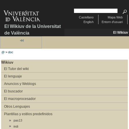
Castellano
Mapa Web
English
Entorn d'usuari
El Wikiuv de la Universitat
de València
El Wikiuv
@
>
doc
Wikiuv
El Tutor del wiki
El lenguaje
Anuncios y Weblogs
El buscador
El macroprocesador
Otros Lenguajes
Plantillas y estilos predefinidos
pas13
indi