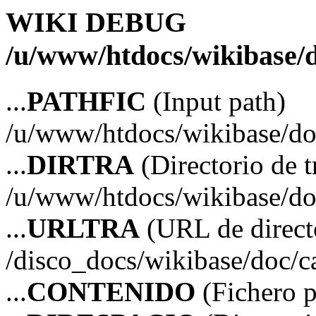
WIKI DEBUG
/u/www/htdocs/wikibase/d
...
PATHFIC
(Input path)
/u/www/htdocs/wikibase/doc
...
DIRTRA
(Directorio de t
/u/www/htdocs/wikibase/do
...
URLTRA
(URL de directo
/disco_docs/wikibase/doc/c
...
CONTENIDO
(Fichero p