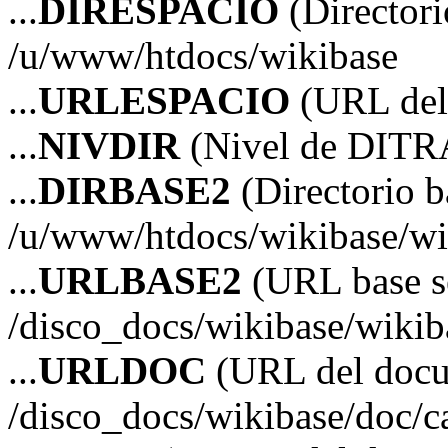
...
DIRESPACIO
(Directori
/u/www/htdocs/wikibase
...
URLESPACIO
(URL del 
...
NIVDIR
(Nivel de DITR
...
DIRBASE2
(Directorio b
/u/www/htdocs/wikibase/wi
...
URLBASE2
(URL base s
/disco_docs/wikibase/wikib
...
URLDOC
(URL del doc
/disco_docs/wikibase/doc/c