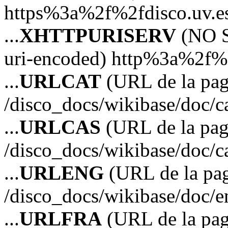
https%3a%2f%2fdisco.uv.e
...
XHTTPURISERV
(NO S
uri-encoded) http%3a%2f%2
...
URLCAT
(URL de la pagi
/disco_docs/wikibase/doc/c
...
URLCAS
(URL de la pagi
/disco_docs/wikibase/doc/c
...
URLENG
(URL de la pag
/disco_docs/wikibase/doc/e
...
URLFRA
(URL de la pag