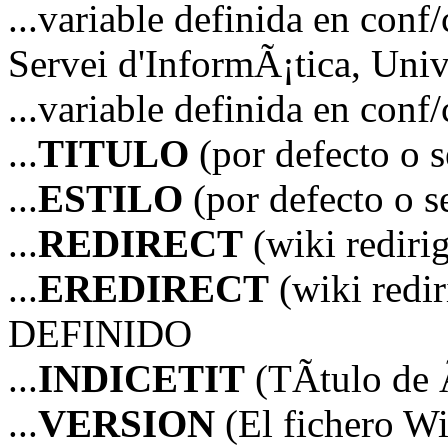
...variable definida en 
Servei d'InformÃ¡tica, Unive
...variable definida en co
...
TITULO
(por defecto o 
...
ESTILO
(por defecto o 
...
REDIRECT
(wiki redir
...
EREDIRECT
(wiki red
DEFINIDO
...
INDICETIT
(TÃ­tulo de 
...
VERSION
(El fichero Wi