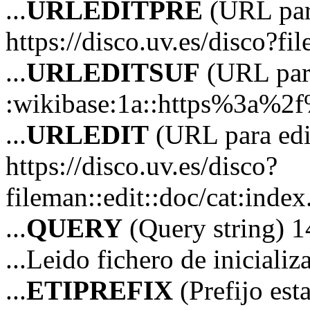
...
URLEDITPRE
(URL para
https://disco.uv.es/disco?fil
...
URLEDITSUF
(URL para
:wikibase:1a::https%3a%2
...
URLEDIT
(URL para edi
https://disco.uv.es/disco?
fileman::edit::doc/cat:in
...
QUERY
(Query string) 1
...Leido fichero de iniciali
...
ETIPREFIX
(Prefijo es