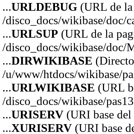
...
URLDEBUG
(URL de la 
/disco_docs/wikibase/doc/c
...
URLSUP
(URL de la pagi
/disco_docs/wikibase/doc/
...
DIRWIKIBASE
(Directo
/u/www/htdocs/wikibase/p
...
URLWIKIBASE
(URL ba
/disco_docs/wikibase/pas13
...
URISERV
(URI base del s
...
XURISERV
(URI base de