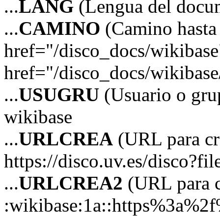
...
LANG
(Lengua del docum
...
CAMINO
(Camino hasta 
href="/disco_docs/wikibas
href="/disco_docs/wikibas
...
USUGRU
(Usuario o grup
wikibase
...
URLCREA
(URL para cre
https://disco.uv.es/disco?fi
...
URLCREA2
(URL para cr
:wikibase:1a::https%3a%2