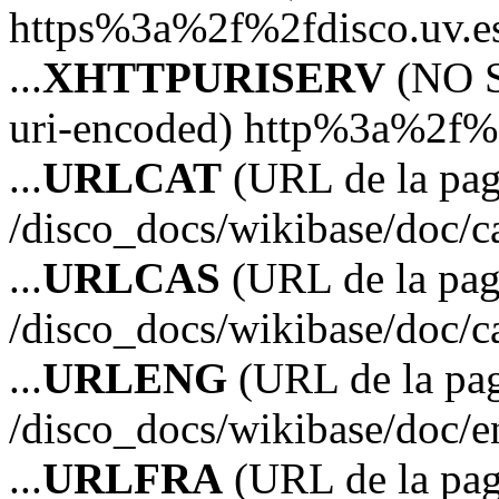
https%3a%2f%2fdisco.uv.e
...
XHTTPURISERV
(NO S
uri-encoded) http%3a%2f%2
...
URLCAT
(URL de la pagi
/disco_docs/wikibase/doc/c
...
URLCAS
(URL de la pagi
/disco_docs/wikibase/doc/c
...
URLENG
(URL de la pag
/disco_docs/wikibase/doc/e
...
URLFRA
(URL de la pag