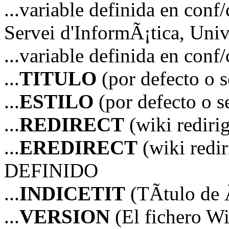
...variable definida en 
Servei d'InformÃ¡tica, Unive
...variable definida en co
...
TITULO
(por defecto o 
...
ESTILO
(por defecto o 
...
REDIRECT
(wiki redir
...
EREDIRECT
(wiki red
DEFINIDO
...
INDICETIT
(TÃ­tulo de 
...
VERSION
(El fichero Wi