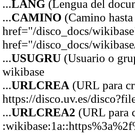
...
LANG
(Lengua del docu
...
CAMINO
(Camino hasta 
href="/disco_docs/wikibas
href="/disco_docs/wikibas
...
USUGRU
(Usuario o grup
wikibase
...
URLCREA
(URL para cre
https://disco.uv.es/disco?fi
...
URLCREA2
(URL para cr
:wikibase:1a::https%3a%2