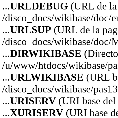
...
URLDEBUG
(URL de la 
/disco_docs/wikibase/doc/
...
URLSUP
(URL de la pagi
/disco_docs/wikibase/doc/
...
DIRWIKIBASE
(Directo
/u/www/htdocs/wikibase/p
...
URLWIKIBASE
(URL ba
/disco_docs/wikibase/pas13
...
URISERV
(URI base del s
...
XURISERV
(URI base de