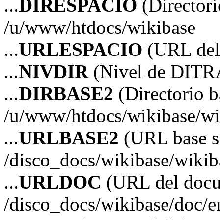
...
DIRESPACIO
(Directori
/u/www/htdocs/wikibase
...
URLESPACIO
(URL del 
...
NIVDIR
(Nivel de DITR
...
DIRBASE2
(Directorio b
/u/www/htdocs/wikibase/wi
...
URLBASE2
(URL base s
/disco_docs/wikibase/wikib
...
URLDOC
(URL del doc
/disco_docs/wikibase/doc/e