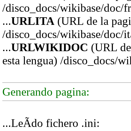
/disco_docs/wikibase/doc/f
...
URLITA
(URL de la pagin
/disco_docs/wikibase/doc/it
...
URLWIKIDOC
(URL de 
esta lengua) /disco_docs/w
Generando pagina:
...LeÃ­do fichero .ini: