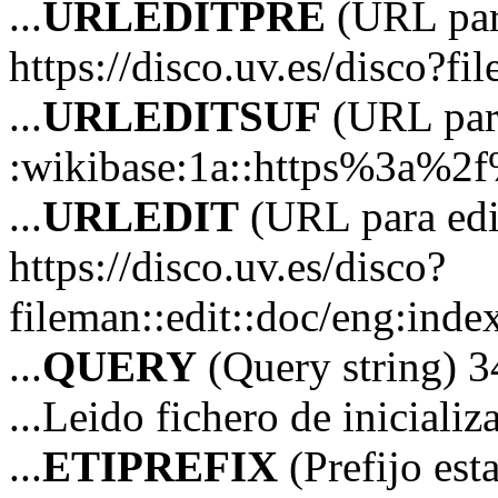
...
URLEDITPRE
(URL para
https://disco.uv.es/disco?fi
...
URLEDITSUF
(URL para
:wikibase:1a::https%3a%2
...
URLEDIT
(URL para edi
https://disco.uv.es/disco?
fileman::edit::doc/eng:in
...
QUERY
(Query string) 3
...Leido fichero de iniciali
...
ETIPREFIX
(Prefijo es