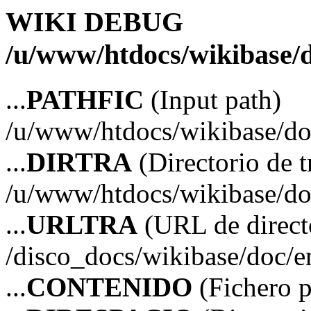
WIKI DEBUG
/u/www/htdocs/wikibase/d
...
PATHFIC
(Input path)
/u/www/htdocs/wikibase/do
...
DIRTRA
(Directorio de t
/u/www/htdocs/wikibase/do
...
URLTRA
(URL de directo
/disco_docs/wikibase/doc/e
...
CONTENIDO
(Fichero p