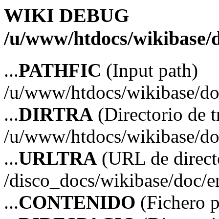
WIKI DEBUG
/u/www/htdocs/wikibase/d
...
PATHFIC
(Input path)
/u/www/htdocs/wikibase/do
...
DIRTRA
(Directorio de t
/u/www/htdocs/wikibase/do
...
URLTRA
(URL de directo
/disco_docs/wikibase/doc/e
...
CONTENIDO
(Fichero p