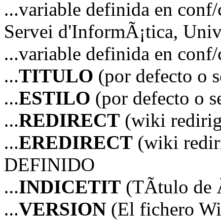
...variable definida en 
Servei d'InformÃ¡tica, Unive
...variable definida en co
...
TITULO
(por defecto o 
...
ESTILO
(por defecto o 
...
REDIRECT
(wiki redir
...
EREDIRECT
(wiki red
DEFINIDO
...
INDICETIT
(TÃ­tulo de 
...
VERSION
(El fichero Wi