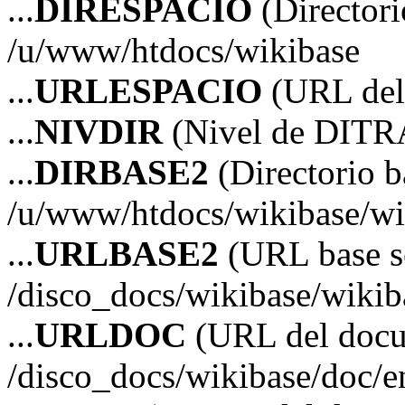
...
DIRESPACIO
(Directori
/u/www/htdocs/wikibase
...
URLESPACIO
(URL del 
...
NIVDIR
(Nivel de DITR
...
DIRBASE2
(Directorio b
/u/www/htdocs/wikibase/wi
...
URLBASE2
(URL base s
/disco_docs/wikibase/wikib
...
URLDOC
(URL del doc
/disco_docs/wikibase/doc/e