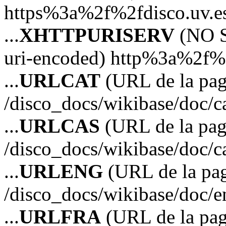
https%3a%2f%2fdisco.uv.e
...
XHTTPURISERV
(NO S
uri-encoded) http%3a%2f%2
...
URLCAT
(URL de la pagi
/disco_docs/wikibase/doc/c
...
URLCAS
(URL de la pagi
/disco_docs/wikibase/doc/c
...
URLENG
(URL de la pag
/disco_docs/wikibase/doc/e
...
URLFRA
(URL de la pag