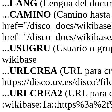
...
LANG
(Lengua del docu
...
CAMINO
(Camino hasta 
href="/disco_docs/wikibas
href="/disco_docs/wikibas
...
USUGRU
(Usuario o grup
wikibase
...
URLCREA
(URL para cre
https://disco.uv.es/disco?fi
...
URLCREA2
(URL para cr
:wikibase:1a::https%3a%2