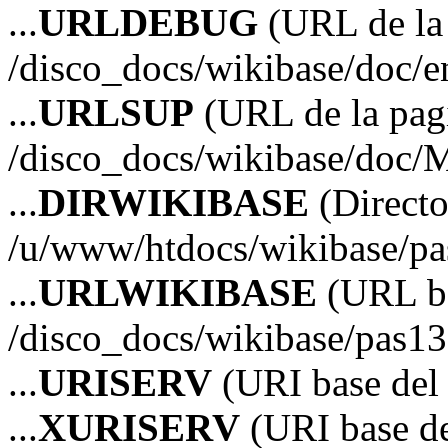
...
URLDEBUG
(URL de la 
/disco_docs/wikibase/doc/
...
URLSUP
(URL de la pagi
/disco_docs/wikibase/doc/
...
DIRWIKIBASE
(Directo
/u/www/htdocs/wikibase/p
...
URLWIKIBASE
(URL ba
/disco_docs/wikibase/pas13
...
URISERV
(URI base del s
...
XURISERV
(URI base de