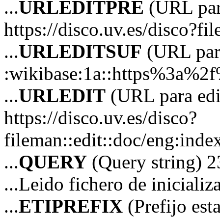
...
URLEDITPRE
(URL para
https://disco.uv.es/disco?fi
...
URLEDITSUF
(URL para
:wikibase:1a::https%3a%2
...
URLEDIT
(URL para edi
https://disco.uv.es/disco?
fileman::edit::doc/eng:in
...
QUERY
(Query string) 2
...Leido fichero de iniciali
...
ETIPREFIX
(Prefijo es