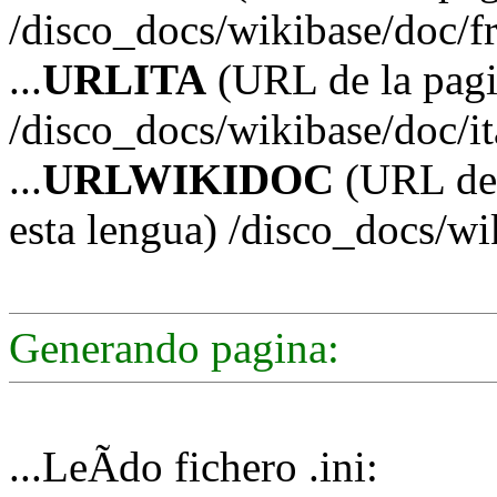
/disco_docs/wikibase/doc/f
...
URLITA
(URL de la pagin
/disco_docs/wikibase/doc/it
...
URLWIKIDOC
(URL de 
esta lengua) /disco_docs/w
Generando pagina:
...LeÃ­do fichero .ini: