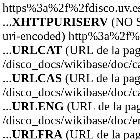
https%3a%2f%2fdisco.uv.e
...
XHTTPURISERV
(NO S
uri-encoded) http%3a%2f%2
...
URLCAT
(URL de la pagi
/disco_docs/wikibase/doc/c
...
URLCAS
(URL de la pagi
/disco_docs/wikibase/doc/c
...
URLENG
(URL de la pag
/disco_docs/wikibase/doc/e
...
URLFRA
(URL de la pag