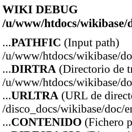
WIKI DEBUG
/u/www/htdocs/wikibase/d
...
PATHFIC
(Input path)
/u/www/htdocs/wikibase/do
...
DIRTRA
(Directorio de t
/u/www/htdocs/wikibase/do
...
URLTRA
(URL de directo
/disco_docs/wikibase/doc/e
...
CONTENIDO
(Fichero p