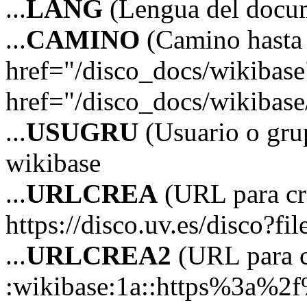
...
LANG
(Lengua del docu
...
CAMINO
(Camino hasta 
href="/disco_docs/wikibas
href="/disco_docs/wikibas
...
USUGRU
(Usuario o grup
wikibase
...
URLCREA
(URL para cre
https://disco.uv.es/disco?fi
...
URLCREA2
(URL para cr
:wikibase:1a::https%3a%2