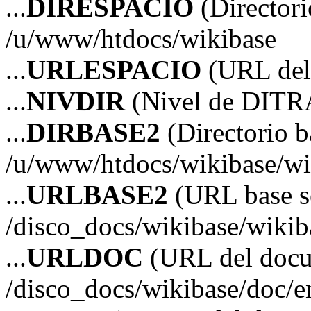
...
DIRESPACIO
(Directori
/u/www/htdocs/wikibase
...
URLESPACIO
(URL del 
...
NIVDIR
(Nivel de DITR
...
DIRBASE2
(Directorio b
/u/www/htdocs/wikibase/wi
...
URLBASE2
(URL base s
/disco_docs/wikibase/wikib
...
URLDOC
(URL del doc
/disco_docs/wikibase/doc/e