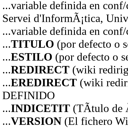
...variable definida en 
Servei d'InformÃ¡tica, Unive
...variable definida en co
...
TITULO
(por defecto o 
...
ESTILO
(por defecto o 
...
REDIRECT
(wiki redir
...
EREDIRECT
(wiki red
DEFINIDO
...
INDICETIT
(TÃ­tulo de 
...
VERSION
(El fichero Wi