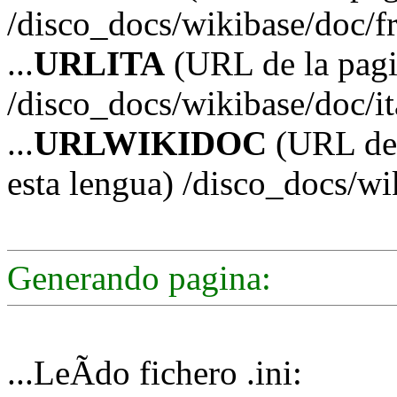
/disco_docs/wikibase/doc/f
...
URLITA
(URL de la pagin
/disco_docs/wikibase/doc/it
...
URLWIKIDOC
(URL de 
esta lengua) /disco_docs/w
Generando pagina:
...LeÃ­do fichero .ini: