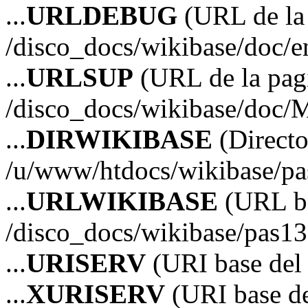
...
URLDEBUG
(URL de la 
/disco_docs/wikibase/doc/
...
URLSUP
(URL de la pagi
/disco_docs/wikibase/doc/
...
DIRWIKIBASE
(Directo
/u/www/htdocs/wikibase/p
...
URLWIKIBASE
(URL ba
/disco_docs/wikibase/pas13
...
URISERV
(URI base del s
...
XURISERV
(URI base de