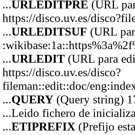
...
URLEDITPRE
(URL para
https://disco.uv.es/disco?fi
...
URLEDITSUF
(URL para
:wikibase:1a::https%3a%2
...
URLEDIT
(URL para edi
https://disco.uv.es/disco?
fileman::edit::doc/eng:in
...
QUERY
(Query string) 1
...Leido fichero de iniciali
...
ETIPREFIX
(Prefijo es