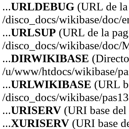
...
URLDEBUG
(URL de la 
/disco_docs/wikibase/doc/
...
URLSUP
(URL de la pagi
/disco_docs/wikibase/doc/
...
DIRWIKIBASE
(Directo
/u/www/htdocs/wikibase/p
...
URLWIKIBASE
(URL ba
/disco_docs/wikibase/pas13
...
URISERV
(URI base del s
...
XURISERV
(URI base de