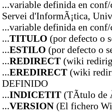
...variable definida en 
Servei d'InformÃ¡tica, Unive
...variable definida en co
...
TITULO
(por defecto o 
...
ESTILO
(por defecto o 
...
REDIRECT
(wiki redir
...
EREDIRECT
(wiki red
DEFINIDO
...
INDICETIT
(TÃ­tulo de 
...
VERSION
(El fichero Wi