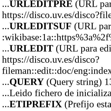
...
URLEDITPRE
(URL para
https://disco.uv.es/disco?fi
...
URLEDITSUF
(URL para
:wikibase:1a::https%3a%2
...
URLEDIT
(URL para edi
https://disco.uv.es/disco?
fileman::edit::doc/eng:in
...
QUERY
(Query string) 1
...Leido fichero de iniciali
...
ETIPREFIX
(Prefijo es