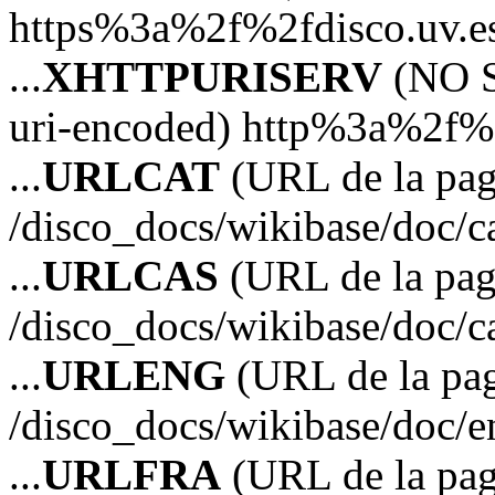
https%3a%2f%2fdisco.uv.e
...
XHTTPURISERV
(NO S
uri-encoded) http%3a%2f%2
...
URLCAT
(URL de la pagi
/disco_docs/wikibase/doc/c
...
URLCAS
(URL de la pagi
/disco_docs/wikibase/doc/c
...
URLENG
(URL de la pag
/disco_docs/wikibase/doc/e
...
URLFRA
(URL de la pag