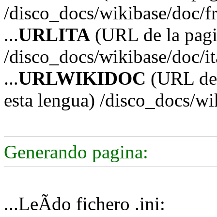
/disco_docs/wikibase/doc/f
...
URLITA
(URL de la pagin
/disco_docs/wikibase/doc/it
...
URLWIKIDOC
(URL de 
esta lengua) /disco_docs/w
Generando pagina:
...LeÃ­do fichero .ini: