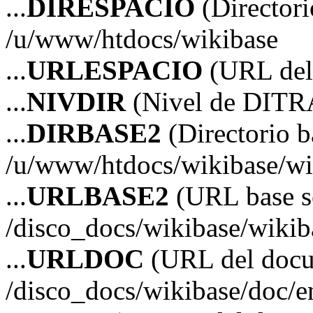
...
DIRESPACIO
(Directori
/u/www/htdocs/wikibase
...
URLESPACIO
(URL del 
...
NIVDIR
(Nivel de DITR
...
DIRBASE2
(Directorio b
/u/www/htdocs/wikibase/wi
...
URLBASE2
(URL base s
/disco_docs/wikibase/wikib
...
URLDOC
(URL del doc
/disco_docs/wikibase/doc/e