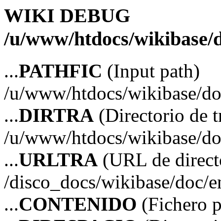
WIKI DEBUG
/u/www/htdocs/wikibase/d
...
PATHFIC
(Input path)
/u/www/htdocs/wikibase/do
...
DIRTRA
(Directorio de t
/u/www/htdocs/wikibase/do
...
URLTRA
(URL de directo
/disco_docs/wikibase/doc/e
...
CONTENIDO
(Fichero p