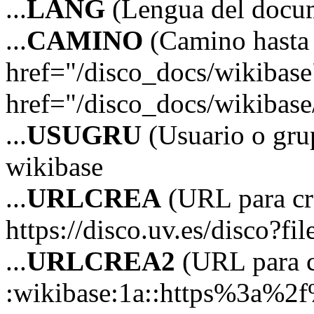
...
LANG
(Lengua del docu
...
CAMINO
(Camino hasta 
href="/disco_docs/wikibas
href="/disco_docs/wikibas
...
USUGRU
(Usuario o grup
wikibase
...
URLCREA
(URL para cre
https://disco.uv.es/disco?fi
...
URLCREA2
(URL para cr
:wikibase:1a::https%3a%2