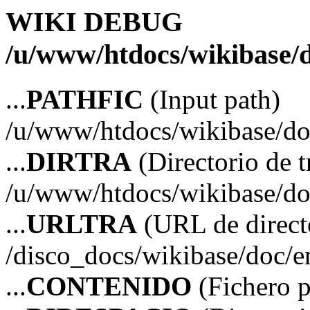
WIKI DEBUG
/u/www/htdocs/wikibase/d
...
PATHFIC
(Input path)
/u/www/htdocs/wikibase/do
...
DIRTRA
(Directorio de t
/u/www/htdocs/wikibase/do
...
URLTRA
(URL de directo
/disco_docs/wikibase/doc/e
...
CONTENIDO
(Fichero p