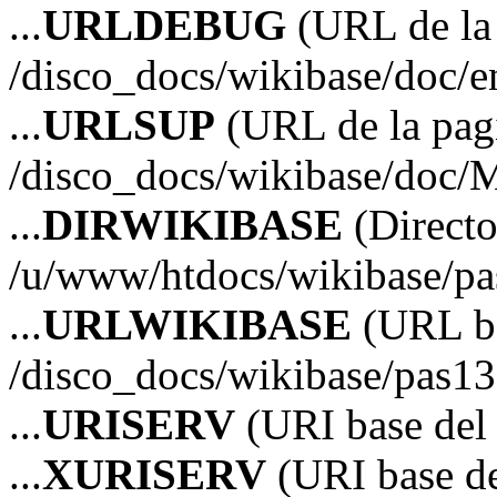
...
URLDEBUG
(URL de la 
/disco_docs/wikibase/doc/
...
URLSUP
(URL de la pagi
/disco_docs/wikibase/doc/
...
DIRWIKIBASE
(Directo
/u/www/htdocs/wikibase/p
...
URLWIKIBASE
(URL ba
/disco_docs/wikibase/pas13
...
URISERV
(URI base del s
...
XURISERV
(URI base de