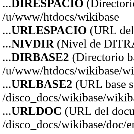
...
DIRESPACIO
(Directori
/u/www/htdocs/wikibase
...
URLESPACIO
(URL del 
...
NIVDIR
(Nivel de DITR
...
DIRBASE2
(Directorio b
/u/www/htdocs/wikibase/wi
...
URLBASE2
(URL base s
/disco_docs/wikibase/wikib
...
URLDOC
(URL del doc
/disco_docs/wikibase/doc/e