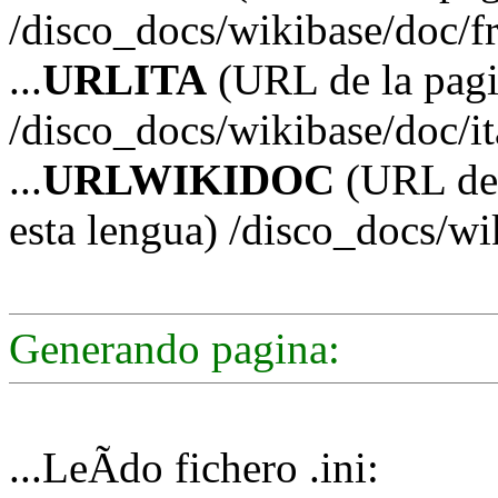
/disco_docs/wikibase/doc/f
...
URLITA
(URL de la pagin
/disco_docs/wikibase/doc/it
...
URLWIKIDOC
(URL de 
esta lengua) /disco_docs/w
Generando pagina:
...LeÃ­do fichero .ini: