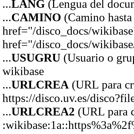
...
LANG
(Lengua del docu
...
CAMINO
(Camino hasta 
href="/disco_docs/wikibas
href="/disco_docs/wikibas
...
USUGRU
(Usuario o grup
wikibase
...
URLCREA
(URL para cre
https://disco.uv.es/disco?fi
...
URLCREA2
(URL para cr
:wikibase:1a::https%3a%2