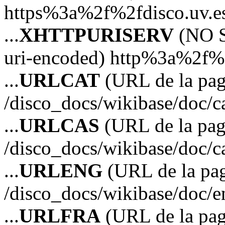
https%3a%2f%2fdisco.uv.e
...
XHTTPURISERV
(NO S
uri-encoded) http%3a%2f%2
...
URLCAT
(URL de la pagi
/disco_docs/wikibase/doc/c
...
URLCAS
(URL de la pagi
/disco_docs/wikibase/doc/c
...
URLENG
(URL de la pag
/disco_docs/wikibase/doc/e
...
URLFRA
(URL de la pag