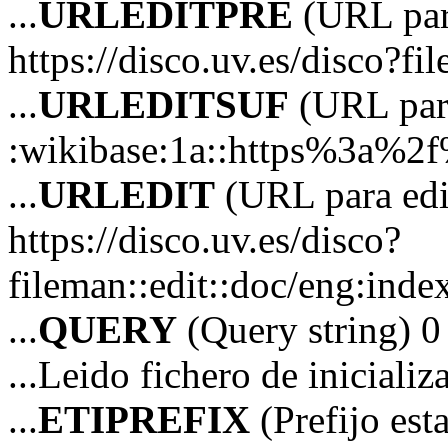
...
URLEDITPRE
(URL para
https://disco.uv.es/disco?fi
...
URLEDITSUF
(URL para
:wikibase:1a::https%3a%2
...
URLEDIT
(URL para edi
https://disco.uv.es/disco?
fileman::edit::doc/eng:in
...
QUERY
(Query string) 0
...Leido fichero de iniciali
...
ETIPREFIX
(Prefijo es