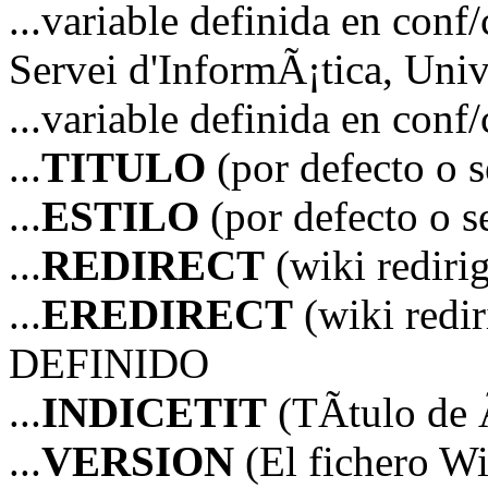
...variable definida en 
Servei d'InformÃ¡tica, Unive
...variable definida en co
...
TITULO
(por defecto o 
...
ESTILO
(por defecto o 
...
REDIRECT
(wiki redir
...
EREDIRECT
(wiki red
DEFINIDO
...
INDICETIT
(TÃ­tulo de 
...
VERSION
(El fichero Wi