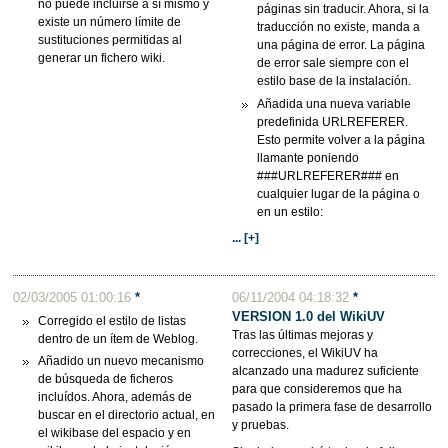
no puede incluirse a sí mismo y
páginas sin traducir. Ahora, si la
existe un número límite de
traducción no existe, manda a
sustituciones permitidas al
una página de error. La página
generar un fichero wiki.
de error sale siempre con el
estilo base de la instalación.
Añadida una nueva variable
predefinida URLREFERER.
Esto permite volver a la página
llamante poniendo
###URLREFERER### en
cualquier lugar de la página o
en un estilo:
... [+]
02/03/2005 01:00:16
*
06/11/2004 04:18:32
*
VERSION 1.0 del WikiUV
Corregido el estilo de listas
Tras las últimas mejoras y
dentro de un ítem de Weblog.
correcciones, el WikiUV ha
Añadido un nuevo mecanismo
alcanzado una madurez suficiente
de búsqueda de ficheros
para que consideremos que ha
incluídos. Ahora, además de
pasado la primera fase de desarrollo
buscar en el directorio actual, en
y pruebas.
el wikibase del espacio y en