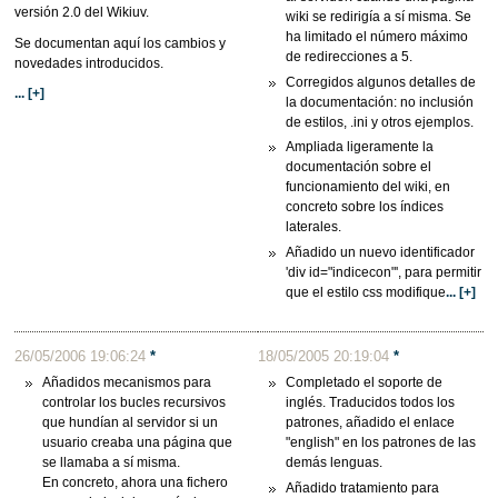
versión 2.0 del Wikiuv.
wiki se redirigía a sí misma. Se
ha limitado el número máximo
Se documentan aquí los cambios y
de redirecciones a 5.
novedades introducidos.
Corregidos algunos detalles de
... [+]
la documentación: no inclusión
de estilos, .ini y otros ejemplos.
Ampliada ligeramente la
documentación sobre el
funcionamiento del wiki, en
concreto sobre los índices
laterales.
Añadido un nuevo identificador
'div id="indicecon"', para permitir
que el estilo css modifique
... [+]
26/05/2006 19:06:24
*
18/05/2005 20:19:04
*
Añadidos mecanismos para
Completado el soporte de
controlar los bucles recursivos
inglés. Traducidos todos los
que hundían al servidor si un
patrones, añadido el enlace
usuario creaba una página que
"english" en los patrones de las
se llamaba a sí misma.
demás lenguas.
En concreto, ahora una fichero
Añadido tratamiento para