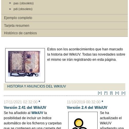
pas (obsoleto)
pdi (obsoleto)
Ejemplo completo
Tarjeta resumen
Histórico de cambios
Estos son los acontecimientos que han marcado
la historia del WikiUV. Todas las novedades sobre
el mismo se irán registrando en esta página.
HISTORIA Y ANUNCIOS DEL WIKIUV
[+]
[*]
[!]
[<]
[>]
17/11/2021 02:32:00
*
11/10/2019 00:32:00
*
Versión 2.41 del WikiUV
Versión 2.4 del WikiUV
Se ha añadido al
WikiUV
la
Se ha
posibilidad de incluir un índice
actualizado el
automático de los ficheros y carpetas
WikiUV
que se contienen en una carpeta del
añadiendo una