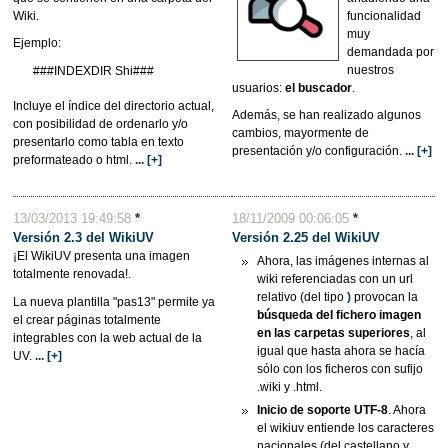
Wiki.
funcionalidad
muy
Ejemplo:
demandada por
nuestros
###INDEXDIR Shi###
usuarios:
el buscador
.
Incluye el índice del directorio actual,
Además, se han realizado algunos
con posibilidad de ordenarlo y/o
cambios, mayormente de
presentarlo como tabla en texto
presentación y/o configuración.
... [+]
preformateado o html.
... [+]
13/03/2013 19:49:58
*
18/11/2009 00:06:05
*
Versión 2.3 del WikiUV
Versión 2.25 del
WikiUV
¡El WikiUV presenta una imagen
Ahora, las imágenes internas al
totalmente renovada!.
wiki referenciadas con un url
relativo (del tipo
)
provocan la
La nueva plantilla "pas13" permite ya
búsqueda del fichero imagen
el crear páginas totalmente
en las carpetas superiores
, al
integrables con la web actual de la
igual que hasta ahora se hacía
UV.
... [+]
sólo con los ficheros con sufijo
.wiki y .html.
Inicio de soporte UTF-8
. Ahora
el wikiuv entiende los caracteres
nacionales (del castellano y