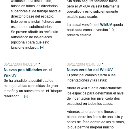
wikibase de la instalación,
Sin duda seguirá teniendo fallos,
busca en todos los directorios
pero el WikiUV ya está totalmente
superiores al de trabajo hasta el
operativo y es lo suficientemente
directorio base del espacio.
estable para usarlo.
Esto permite incluir ficheros aún
La actual versión del
WikiUV
queda
estando en subdirectorios.
bautizada como la versión 1.0,
Se prevee añadir un recálculo
primera estable.
automático de los enlaces
(opcional) para que esto
funcione incluso
... [+]
06/11/2004 04:01:34
*
06/11/2004 03:48:30
*
Nuevas posibilidades en el
Nueva versión del WikiUV
WikiUV
El principal cambio afecta a las
indentaciones y las listas:
Se ha añadido la posibilidad de
manejar tablas con celdas de gran
Ahora el wiki cuenta correctamente
tamaño y un nuevo realce: el "bloque
los espacios para determinar el nivel
realzado".
... [+]
de indentación (un nivel cada dos
espacios) en todos los casos.
Además, ahora permite líneas en
blanco entre los ítems de una lista y
saltos de línea dentro de los mismos,
lo que permite mejorar mucho