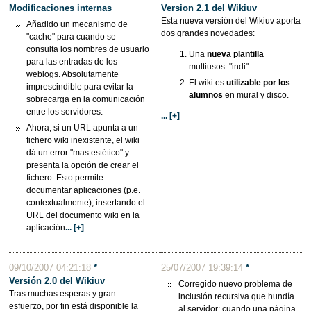
Modificaciones internas
Version 2.1 del Wikiuv
Esta nueva versión del Wikiuv aporta
Añadido un mecanismo de
dos grandes novedades:
"cache" para cuando se
consulta los nombres de usuario
Una
nueva plantilla
para las entradas de los
multiusos: "indi"
weblogs. Absolutamente
El wiki es
utilizable por los
imprescindible para evitar la
alumnos
en mural y disco.
sobrecarga en la comunicación
entre los servidores.
... [+]
Ahora, si un URL apunta a un
fichero wiki inexistente, el wiki
dá un error "mas estético" y
presenta la opción de crear el
fichero. Esto permite
documentar aplicaciones (p.e.
contextualmente), insertando el
URL del documento wiki en la
aplicación
... [+]
09/10/2007 04:21:18
*
25/07/2007 19:39:14
*
Versión 2.0 del Wikiuv
Corregido nuevo problema de
Tras muchas esperas y gran
inclusión recursiva que hundía
esfuerzo, por fin está disponible la
al servidor: cuando una página