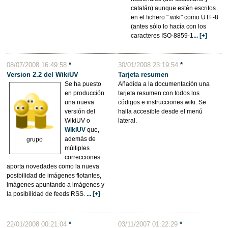
catalán) aunque estén escritos
en el fichero ".wiki" como UTF-8
(antes sólo lo hacía con los
caracteres ISO-8859-1
... [+]
08/07/2008 16:49:58
*
30/01/2008 23:19:54
*
Version 2.2 del WikiUV
Tarjeta resumen
Se ha puesto
Añadida a la documentación una
en producción
tarjeta resumen con todos los
una nueva
códigos e instrucciones wiki. Se
versión del
halla accesible desde el menú
WikiUV o
lateral.
WikiUV
que,
además de
grupo
múltiples
correcciones
aporta novedades como la nueva
posibilidad de imágenes flotantes,
imágenes apuntando a imágenes y
la posibilidad de feeds RSS.
... [+]
22/01/2008 00:21:04
*
03/11/2007 01:22:29
*