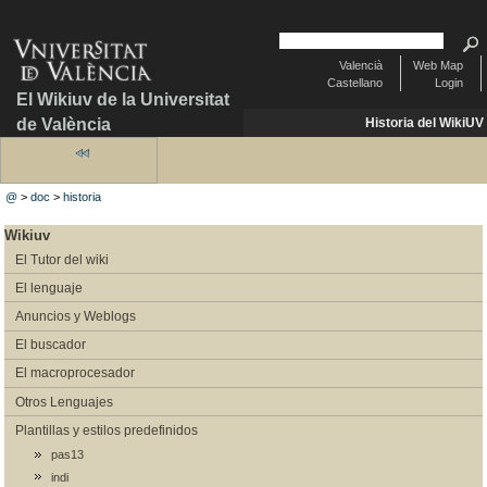
Valencià
Web Map
Castellano
Login
El Wikiuv de la Universitat
de València
Historia del WikiUV
@
>
doc
>
historia
Wikiuv
El Tutor del wiki
El lenguaje
Anuncios y Weblogs
El buscador
El macroprocesador
Otros Lenguajes
Plantillas y estilos predefinidos
pas13
indi