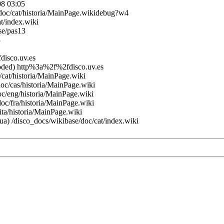
08 03:05
/doc/cat/historia/MainPage.wikidebug?w4
t/index.wiki
se/pas13
3
disco.uv.es
ded) http%3a%2f%2fdisco.uv.es
/cat/historia/MainPage.wiki
doc/cas/historia/MainPage.wiki
c/eng/historia/MainPage.wiki
oc/fra/historia/MainPage.wiki
ita/historia/MainPage.wiki
a) /disco_docs/wikibase/doc/cat/index.wiki