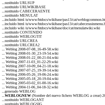
...sustituido URLSUP
...sustituido URLWIKIBASE
...sustituido CABECERAENTE
...sustituido MENULAT
...incluido html /u/www/htdocs/wikibase/pas13/cat/weblogcommon.h
...incluido html /u/www/htdocs/wikibase/pas13/cat/cabecerasinmenu.
...incluido wiki /u/www/htdocs/wikibase/doc/cat/menulatwiki.wiki
...sustituido CONTENIDO
...sustituido WEBLOGTIT
...sustituido URLCREA
...sustituido URLCREA2
... Weblog 2008-07-08_16-49-58.wiki
... Weblog 2008-01-30_23-19-54.wiki
... Weblog 2008-01-22_00-21-04.wiki
... Weblog 2007-11-03_01-22-29.wiki
... Weblog 2007-10-09_04-21-18.wiki
... Weblog 2007-07-25_19-39-14.wiki
... Weblog 2006-05-26_19-06-24.wiki
... Weblog 2005-05-18_20-19-04.wiki
... Weblog 2005-03-02_01-00-16.wiki
... Weblog 2004-11-06_04-18-32.wiki
...generado WEBLOG
...
WEBLOGNEW
(Nombre del nuevo fichero WEBLOG a crear) 2
...sustituido WEBLOGANT
...sustituido WEBLOGSIG