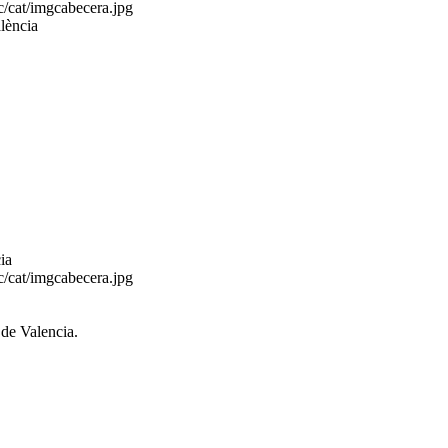
/cat/imgcabecera.jpg
lència
ia
/cat/imgcabecera.jpg
de Valencia.