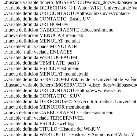
...buscada variable fichero IMGSERVICIO=/disco_docs/wikibase/doc
...variable definida DERECHOS=© L'Autor WIKI, Universitat de Va
...variable definida URLCONTACTO=https://links.uv.es/contacte
...variable definida CONTACTO=Bústia UV
...variable definida URLHOME=/
...nueva definicion CABECERAENTE cabecerasinmenu
...nueva definicion MENUCAB menucab
...nueva definicion MENULAT menulat
...variable=null: vaciada MENULATR
...variable=null: vaciada ENLACES
...variable definida WEBLOGPAGI=4
...variable definida TEMPLATE=pas13
...variable definida ESTILO=textomenu
...nueva definicion MENULAT menulatwiki
...variable definida SERVICIO=El Wikiuv de la Universitat de Valènc
...buscada variable fichero IMGSERVICIO=/disco_docs/wikibase/doc
...variable definida URLCONTACTO=http://www.uv.es/siuv
...variable definida CONTACTO=SIUV
...variable definida DERECHOS=© Servei d'Informática, Universitat 
...nueva definicion MENUHOR menuhormin
...nueva definicion CABECERAENTE cabecerasinmenu
...variable=null: vaciada TERCERNIVEL
...variable definida ESTILO=weblog
...variable definida TITULO=Historia del WikiUV
...variable definida WEBLOGTIT=Historia y Anuncios del WikiUV