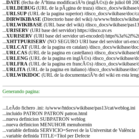
...
DATE
(fecha de Ãºltima modificaciÃ³n (inglÃ©s)) de juliol 08 20
...
URLDEBUG
(URL de la pÃ¡gina de traza) /disco_docs/wikibase
...
URLSUP
(URL de la pagina superior) /disco_docs/wikibase/doc/ca
...
DIRWIKIBASE
(Directorio base del wiki) /u/www/htdocs/wikiba
...
URLWIKIBASE
(URL base del wiki) /disco_docs/wikibase/pas1
...
URISERV
(URI base del servidor) https://disco.uv.es
...
XURISERV
(URI base del servidor uri-encoded) https%3a%2f%2f
...
XHTTPURISERV
(NO SEGURO URI base del servidor uri-enco
...
URLCAT
(URL de la pagina en catalan) /disco_docs/wikibase/doc
...
URLCAS
(URL de la pagina en castellano) /disco_docs/wikibase/
...
URLENG
(URL de la pagina en inglÃ©s) /disco_docs/wikibase/do
...
URLFRA
(URL de la pagina en francÃ©s) /disco_docs/wikibase/d
...
URLITA
(URL de la pagina en italiano) /disco_docs/wikibase/doc/
...
URLWIKIDOC
(URL de la documentaciÃ³n del wiki en esta lengu
Generando pagina:
...LeÃ­do fichero .ini: /u/www/htdocs/wikibase/pas13/cat/weblog.ini
...incluido PATRON PATRON patron.html
...nueva definicion SUBPATRON weblog
...nueva definicion MENUHOR menuhormin
...variable definida SERVICIO=Servei de la Universitat de València
...variable definida TITLE=Títol per Defecte