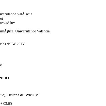
versitat de ValÃ¨ncia
pg
v.es/siuv
Ã¡tica, Universitat de Valencia.
ncios del WikiUV
UV
INIDO
3
title)) Historia del WikiUV
08 03:05