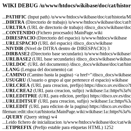
WIKI DEBUG /u/www/htdocs/wikibase/doc/cat/histor
...
PATHFIC
(Input path) /u/www/htdocs/wikibase/doc/cat/historia/
...
DIRTRA
(Directorio de trabajo) /u/www/htdocs/wikibase/doc/cat/h
...
URLTRA
(URL de directorio de trabajo) /disco_docs/wikibase/doc/
...
CONTENIDO
(Fichero procesado) MainPage.wiki
...
DIRESPACIO
(Directorio del espacio) /u/www/htdocs/wikibase
...
URLESPACIO
(URL del espacio) /disco_docs/wikibase
...
NIVDIR
(Nivel de DITRA dentro de DIRESPACIO) 3
...
DIRBASE2
(Directorio base secundario) /u/www/htdocs/wikibase
...
URLBASE2
(URL base secundario) /disco_docs/wikibase/wikibas
...
URLDOC
(URL del documento) /disco_docs/wikibase/doc/cat/his
...
LANG
(Lengua del documento) cat
...
CAMINO
(Camino hasta la pagina) <a href="/disco_docs/wikibas
...
USUGRU
(Usuario o grupo al que pertenece el espacio) wikibase
...
URLCREA
(URL para creacion, prefijo) https://disco.uv.es/disco?f
...
URLCREA2
(URL para creacion, sufijo) :wikibase:1a::https%
...
URLEDITPRE
(URL para edicion, prefijo) https://disco.uv.es/disc
...
URLEDITSUF
(URL para creacion, sufijo) :wikibase:1a::htt
...
URLEDIT
(URL para edicion de la pagina) https://disco.uv.es/dis
fileman::edit::doc/cat/historia:MainPage.wiki:wikibase:1a::http
...
QUERY
(Query string) w4
...Leido fichero de inicializacion /u/www/htdocs/wikibase/doc/cat/wik
...
ETIPREFIX
(Prefijo estable para etiquetas HTML) 1252