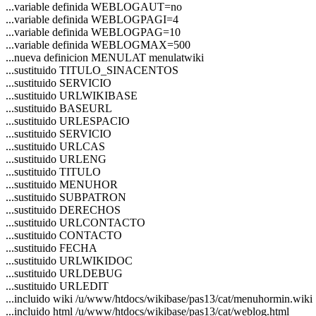
...variable definida WEBLOGAUT=no
...variable definida WEBLOGPAGI=4
...variable definida WEBLOGPAG=10
...variable definida WEBLOGMAX=500
...nueva definicion MENULAT menulatwiki
...sustituido TITULO_SINACENTOS
...sustituido SERVICIO
...sustituido URLWIKIBASE
...sustituido BASEURL
...sustituido URLESPACIO
...sustituido SERVICIO
...sustituido URLCAS
...sustituido URLENG
...sustituido TITULO
...sustituido MENUHOR
...sustituido SUBPATRON
...sustituido DERECHOS
...sustituido URLCONTACTO
...sustituido CONTACTO
...sustituido FECHA
...sustituido URLWIKIDOC
...sustituido URLDEBUG
...sustituido URLEDIT
...incluido wiki /u/www/htdocs/wikibase/pas13/cat/menuhormin.wiki
...incluido html /u/www/htdocs/wikibase/pas13/cat/weblog.html