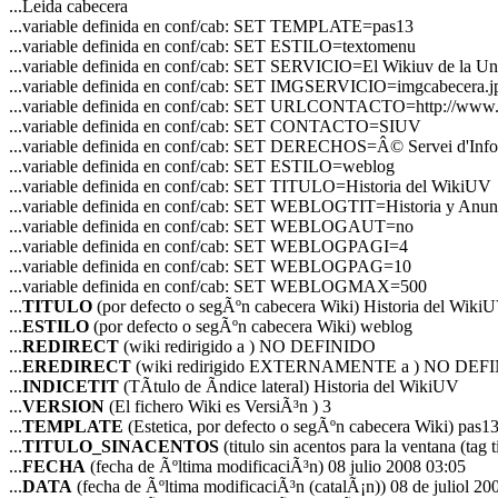
...Leida cabecera
...variable definida en conf/cab: SET TEMPLATE=pas13
...variable definida en conf/cab: SET ESTILO=textomenu
...variable definida en conf/cab: SET SERVICIO=El Wikiuv de la Uni
...variable definida en conf/cab: SET IMGSERVICIO=imgcabecera.j
...variable definida en conf/cab: SET URLCONTACTO=http://www.u
...variable definida en conf/cab: SET CONTACTO=SIUV
...variable definida en conf/cab: SET DERECHOS=Â© Servei d'Inform
...variable definida en conf/cab: SET ESTILO=weblog
...variable definida en conf/cab: SET TITULO=Historia del WikiUV
...variable definida en conf/cab: SET WEBLOGTIT=Historia y Anu
...variable definida en conf/cab: SET WEBLOGAUT=no
...variable definida en conf/cab: SET WEBLOGPAGI=4
...variable definida en conf/cab: SET WEBLOGPAG=10
...variable definida en conf/cab: SET WEBLOGMAX=500
...
TITULO
(por defecto o segÃºn cabecera Wiki) Historia del Wiki
...
ESTILO
(por defecto o segÃºn cabecera Wiki) weblog
...
REDIRECT
(wiki redirigido a ) NO DEFINIDO
...
EREDIRECT
(wiki redirigido EXTERNAMENTE a ) NO DEF
...
INDICETIT
(TÃ­tulo de Ã­ndice lateral) Historia del WikiUV
...
VERSION
(El fichero Wiki es VersiÃ³n ) 3
...
TEMPLATE
(Estetica, por defecto o segÃºn cabecera Wiki) pas1
...
TITULO_SINACENTOS
(titulo sin acentos para la ventana (tag 
...
FECHA
(fecha de Ãºltima modificaciÃ³n) 08 julio 2008 03:05
...
DATA
(fecha de Ãºltima modificaciÃ³n (catalÃ¡n)) 08 de juliol 20