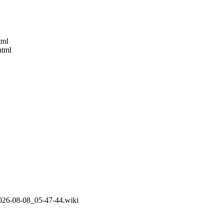
tml
html
026-08-08_05-47-44.wiki