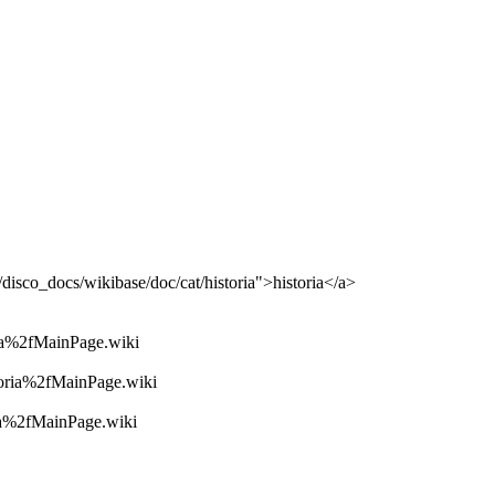
isco_docs/wikibase/doc/cat/historia">historia</a>
ia%2fMainPage.wiki
toria%2fMainPage.wiki
ria%2fMainPage.wiki