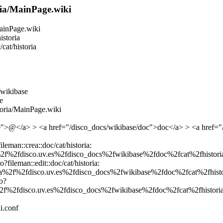
ia/MainPage.wiki
MainPage.wiki
istoria
cat/historia
/wikibase
e
toria/MainPage.wiki
e">@</a> > <a href="/disco_docs/wikibase/doc">doc</a> > <a href="/d
ileman::crea::doc/cat/historia:
3a%2f%2fdisco.uv.es%2fdisco_docs%2fwikibase%2fdoc%2fcat%2fhistor
o?fileman::edit::doc/cat/historia:
ps%3a%2f%2fdisco.uv.es%2fdisco_docs%2fwikibase%2fdoc%2fcat%2fhis
co?
s%3a%2f%2fdisco.uv.es%2fdisco_docs%2fwikibase%2fdoc%2fcat%2fhisto
i.conf