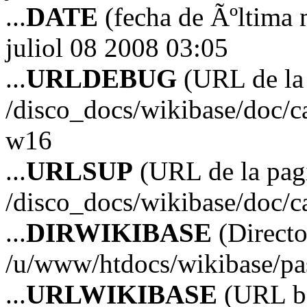
...
DATE
(fecha de Ãºltima 
juliol 08 2008 03:05
...
URLDEBUG
(URL de la 
/disco_docs/wikibase/doc/c
w16
...
URLSUP
(URL de la pagi
/disco_docs/wikibase/doc/c
...
DIRWIKIBASE
(Directo
/u/www/htdocs/wikibase/p
...
URLWIKIBASE
(URL ba