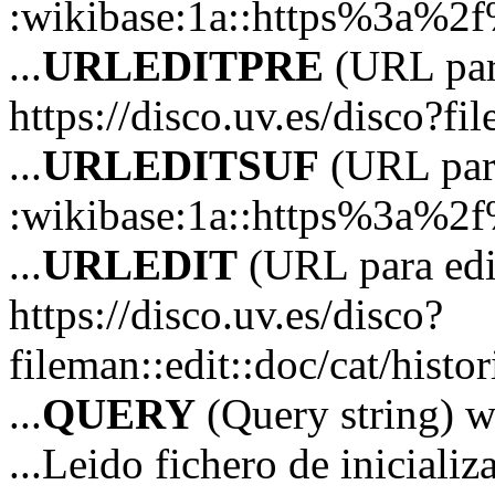
:wikibase:1a::https%3a%2
...
URLEDITPRE
(URL para
https://disco.uv.es/disco?fil
...
URLEDITSUF
(URL para
:wikibase:1a::https%3a%2
...
URLEDIT
(URL para edi
https://disco.uv.es/disco?
fileman::edit::doc/cat/hi
...
QUERY
(Query string) 
...Leido fichero de inicializ