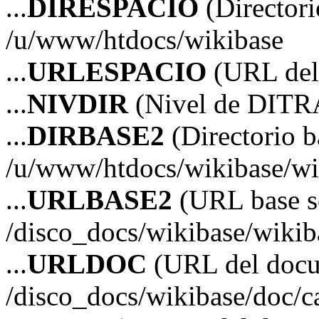
...
DIRESPACIO
(Directori
/u/www/htdocs/wikibase
...
URLESPACIO
(URL del 
...
NIVDIR
(Nivel de DITR
...
DIRBASE2
(Directorio b
/u/www/htdocs/wikibase/wi
...
URLBASE2
(URL base s
/disco_docs/wikibase/wikib
...
URLDOC
(URL del doc
/disco_docs/wikibase/doc/c