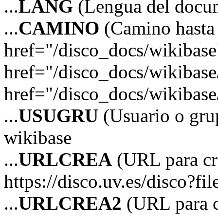
...
LANG
(Lengua del docum
...
CAMINO
(Camino hasta 
href="/disco_docs/wikibas
href="/disco_docs/wikibas
href="/disco_docs/wikibase/
...
USUGRU
(Usuario o grup
wikibase
...
URLCREA
(URL para cre
https://disco.uv.es/disco?fil
...
URLCREA2
(URL para cr