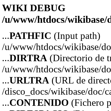
WIKI DEBUG
/u/www/htdocs/wikibase/d
...
PATHFIC
(Input path)
/u/www/htdocs/wikibase/doc
...
DIRTRA
(Directorio de t
/u/www/htdocs/wikibase/doc
...
URLTRA
(URL de directo
/disco_docs/wikibase/doc/ca
...
CONTENIDO
(Fichero 