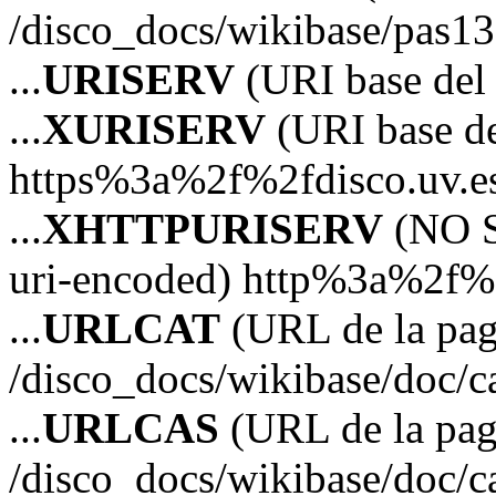
/disco_docs/wikibase/pas13
...
URISERV
(URI base del s
...
XURISERV
(URI base de
https%3a%2f%2fdisco.uv.e
...
XHTTPURISERV
(NO S
uri-encoded) http%3a%2f%2
...
URLCAT
(URL de la pagi
/disco_docs/wikibase/doc/c
...
URLCAS
(URL de la pagi
/disco_docs/wikibase/doc/c