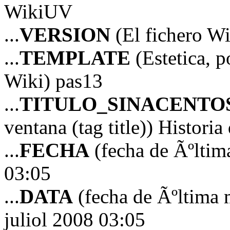
WikiUV
...
VERSION
(El fichero Wi
...
TEMPLATE
(Estetica, p
Wiki) pas13
...
TITULO_SINACENTO
ventana (tag title)) Histori
...
FECHA
(fecha de Ãºltim
03:05
...
DATA
(fecha de Ãºltima 
juliol 2008 03:05