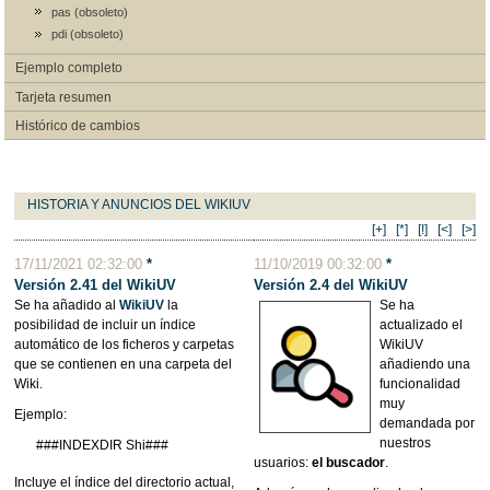
pas (obsoleto)
pdi (obsoleto)
Ejemplo completo
Tarjeta resumen
Histórico de cambios
HISTORIA Y ANUNCIOS DEL WIKIUV
[+]
[*]
[!]
[<]
[>]
17/11/2021 02:32:00
*
11/10/2019 00:32:00
*
Versión 2.41 del WikiUV
Versión 2.4 del WikiUV
Se ha añadido al
WikiUV
la
Se ha
posibilidad de incluir un índice
actualizado el
automático de los ficheros y carpetas
WikiUV
que se contienen en una carpeta del
añadiendo una
Wiki.
funcionalidad
muy
Ejemplo:
demandada por
nuestros
###INDEXDIR Shi###
usuarios:
el buscador
.
Incluye el índice del directorio actual,