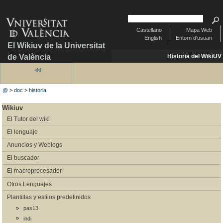
Castellano
Mapa Web
English
Entorn d'usuari
El Wikiuv de la Universitat
de València
Historia del WikiUV
@
>
doc
>
historia
Wikiuv
El Tutor del wiki
El lenguaje
Anuncios y Weblogs
El buscador
El macroprocesador
Otros Lenguajes
Plantillas y estilos predefinidos
pas13
indi