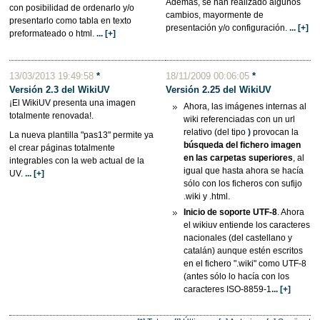
Además, se han realizado algunos
con posibilidad de ordenarlo y/o
cambios, mayormente de
presentarlo como tabla en texto
presentación y/o configuración.
... [+]
preformateado o html.
... [+]
13/03/2013 19:49:58
*
18/11/2009 00:06:05
*
Versión 2.3 del WikiUV
Versión 2.25 del
WikiUV
¡El WikiUV presenta una imagen
Ahora, las imágenes internas al
totalmente renovada!.
wiki referenciadas con un url
relativo (del tipo
)
provocan la
La nueva plantilla "pas13" permite ya
búsqueda del fichero imagen
el crear páginas totalmente
en las carpetas superiores
, al
integrables con la web actual de la
igual que hasta ahora se hacía
UV.
... [+]
sólo con los ficheros con sufijo
.wiki y .html.
Inicio de soporte UTF-8
. Ahora
el wikiuv entiende los caracteres
nacionales (del castellano y
catalán) aunque estén escritos
en el fichero ".wiki" como UTF-8
(antes sólo lo hacía con los
caracteres ISO-8859-1
... [+]