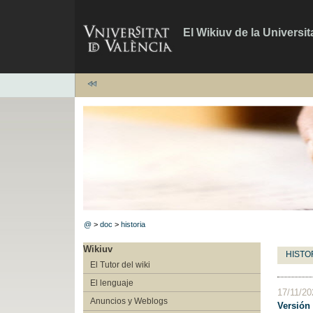
El Wikiuv de la Universit
@
>
doc
>
historia
Wikiuv
HISTO
El Tutor del wiki
El lenguaje
17/11/2
Anuncios y Weblogs
Versión