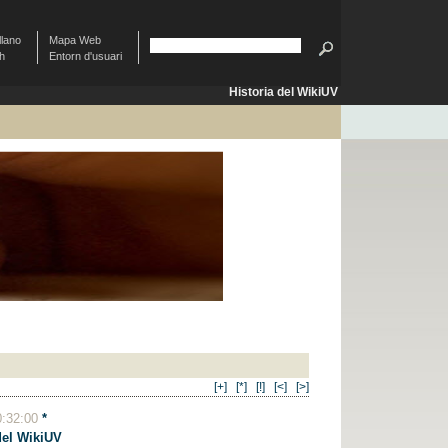
llano
Mapa Web
sh
Entorn d'usuari
Historia del WikiUV
[+]
[*]
[!]
[<]
[>]
0:32:00
*
del WikiUV