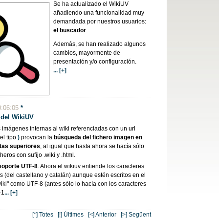
Se ha actualizado el WikiUV
añadiendo una funcionalidad muy
demandada por nuestros usuarios:
el buscador
.
Además, se han realizado algunos
cambios, mayormente de
presentación y/o configuración.
... [+]
0:06:05
*
 del
WikiUV
s imágenes internas al wiki referenciadas con un url
del tipo
)
provocan la
búsqueda del fichero imagen
en
tas superiores
, al igual que hasta ahora se hacía sólo
cheros con sufijo .wiki y .html.
 soporte UTF-8
. Ahora el wikiuv entiende los caracteres
s (del castellano y catalán) aunque estén escritos en el
wiki" como UTF-8 (antes sólo lo hacía con los caracteres
-1
... [+]
[*] Totes
[!] Últimes
[<] Anterior
[>] Següent