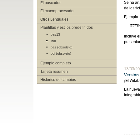
Se ha añ
El buscador
de los fi
El macroprocesador
Ejemplo:
Otros Lenguajes
###I
Plantillas y estilos predefinidos
pas13
Incluye e
indi
presentar
pas (obsoleto)
pdi (obsoleto)
Ejemplo completo
13/03/2
Tarjeta resumen
Versión
Histórico de cambios
¡El Wiki
La nueva 
integrabl