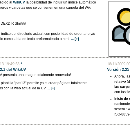
adido al
WikiUV
la posibilidad de incluir un índice automático
cheros y carpetas que se contienen en una carpeta del Wiki.
NDEXDIR Shi###
l índice del directorio actual, con posibilidad de ordenarlo y/o
lo como tabla en texto preformateado o html.
... [+]
013 19:49:58
*
18/11/2009 0
 2.3 del WikiUV
Versión 2.25
UV presenta una imagen totalmente renovada!.
Ahora, la
relativo (
plantilla "pas13" permite ya el crear páginas totalmente
las carpe
es con la web actual de la UV.
... [+]
con los fi
Inicio de
nacionale
fichero ".
ISO-8859