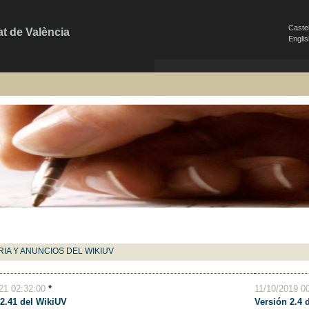
Caste
at de València
Engli
RIA Y ANUNCIOS DEL WIKIUV
021 02:32:00
*
11/10/2019 0
 2.41 del WikiUV
Versión 2.4 