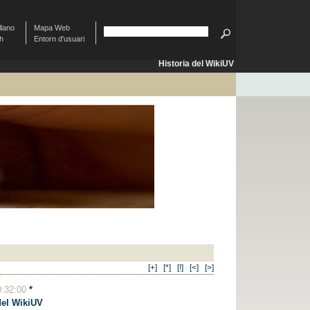
llano
Mapa Web
sh
Entorn d'usuari
Historia del WikiUV
[+]
[*]
[!]
[<]
[>]
0:32:00
*
del WikiUV