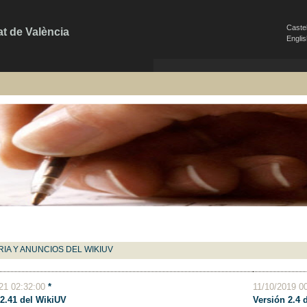
Caste
at de València
Engli
RIA Y ANUNCIOS DEL WIKIUV
021 02:32:00
*
11/10/2019 0
 2.41 del WikiUV
Versión 2.4 