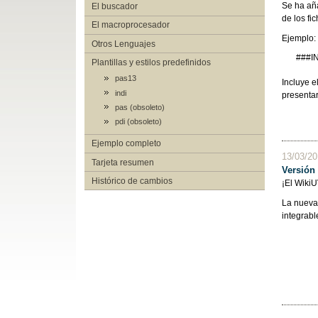
Se ha añ
El buscador
de los fi
El macroprocesador
Ejemplo:
Otros Lenguajes
###I
Plantillas y estilos predefinidos
pas13
Incluye e
indi
presentar
pas (obsoleto)
pdi (obsoleto)
Ejemplo completo
13/03/2
Tarjeta resumen
Versión
Histórico de cambios
¡El Wiki
La nueva 
integrabl