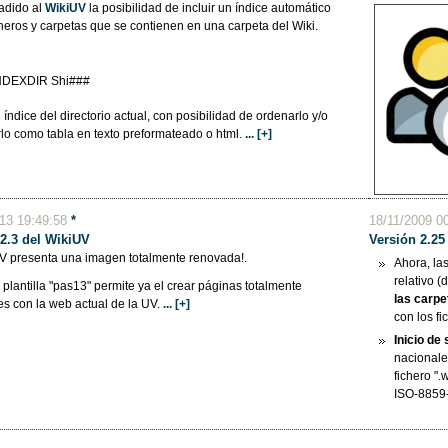
adido al
WikiUV
la posibilidad de incluir un índice automático
cheros y carpetas que se contienen en una carpeta del Wiki.
NDEXDIR Shi###
l índice del directorio actual, con posibilidad de ordenarlo y/o
lo como tabla en texto preformateado o html.
... [+]
013 19:49:58
*
18/11/2009 0
 2.3 del WikiUV
Versión 2.25
UV presenta una imagen totalmente renovada!.
Ahora, la
relativo (
plantilla "pas13" permite ya el crear páginas totalmente
las carpe
es con la web actual de la UV.
... [+]
con los fi
Inicio de
nacionale
fichero ".
ISO-8859