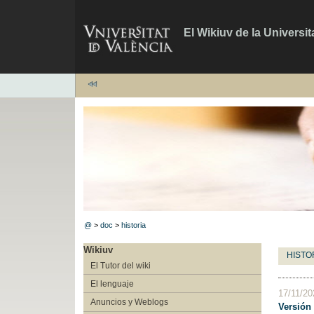
El Wikiuv de la Universit
@
>
doc
>
historia
Wikiuv
HISTO
El Tutor del wiki
El lenguaje
17/11/2
Anuncios y Weblogs
Versión