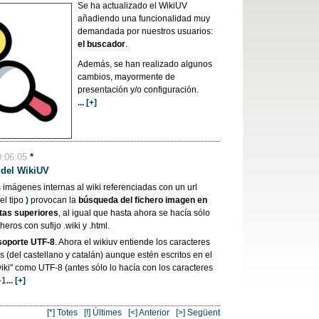
Se ha actualizado el WikiUV
añadiendo una funcionalidad muy
demandada por nuestros usuarios:
el buscador
.
Además, se han realizado algunos
cambios, mayormente de
presentación y/o configuración.
... [+]
0:06:05
*
 del
WikiUV
s imágenes internas al wiki referenciadas con un url
del tipo
)
provocan la
búsqueda del fichero imagen
en
tas superiores
, al igual que hasta ahora se hacía sólo
cheros con sufijo .wiki y .html.
 soporte UTF-8
. Ahora el wikiuv entiende los caracteres
s (del castellano y catalán) aunque estén escritos en el
wiki" como UTF-8 (antes sólo lo hacía con los caracteres
-1
... [+]
[*] Totes
[!] Últimes
[<] Anterior
[>] Següent