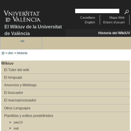
Castellano
Mapa Web
English
Entorn d'usuari
El Wikiuv de la Universitat
de València
Historia del WikiUV
@
>
doc
>
historia
Wikiuv
El Tutor del wiki
El lenguaje
Anuncios y Weblogs
El buscador
El macroprocesador
Otros Lenguajes
Plantillas y estilos predefinidos
pas13
indi