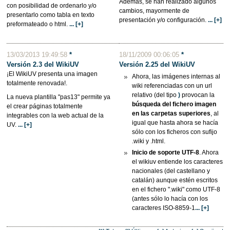
Además, se han realizado algunos
con posibilidad de ordenarlo y/o
cambios, mayormente de
presentarlo como tabla en texto
presentación y/o configuración.
... [+]
preformateado o html.
... [+]
13/03/2013 19:49:58
*
18/11/2009 00:06:05
*
Versión 2.3 del WikiUV
Versión 2.25 del
WikiUV
¡El WikiUV presenta una imagen
Ahora, las imágenes internas al
totalmente renovada!.
wiki referenciadas con un url
relativo (del tipo
)
provocan la
La nueva plantilla "pas13" permite ya
búsqueda del fichero imagen
el crear páginas totalmente
en las carpetas superiores
, al
integrables con la web actual de la
igual que hasta ahora se hacía
UV.
... [+]
sólo con los ficheros con sufijo
.wiki y .html.
Inicio de soporte UTF-8
. Ahora
el wikiuv entiende los caracteres
nacionales (del castellano y
catalán) aunque estén escritos
en el fichero ".wiki" como UTF-8
(antes sólo lo hacía con los
caracteres ISO-8859-1
... [+]