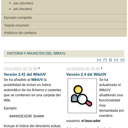
pas (obsoleto)
pdi (obsoleto)
Ejemplo completo
Tarjeta resumen
Histórico de cambios
HISTORIA Y ANUNCIOS DEL WIKIUV
[+]
[*]
[!]
[<]
[>]
17/11/2021 02:32:00
*
11/10/2019 00:32:00
*
Versión 2.41 del WikiUV
Versión 2.4 del WikiUV
Se ha añadido al
WikiUV
la
Se ha
posibilidad de incluir un índice
actualizado el
automático de los ficheros y carpetas
WikiUV
que se contienen en una carpeta del
añadiendo una
Wiki.
funcionalidad
muy
Ejemplo:
demandada por
nuestros
###INDEXDIR Shi###
usuarios:
el buscador
.
Incluye el índice del directorio actual,