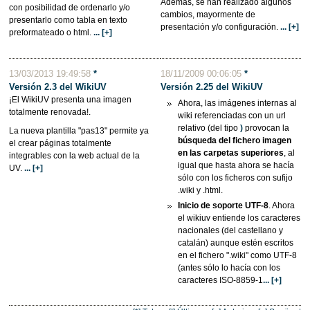
Además, se han realizado algunos
con posibilidad de ordenarlo y/o
cambios, mayormente de
presentarlo como tabla en texto
presentación y/o configuración.
... [+]
preformateado o html.
... [+]
13/03/2013 19:49:58
*
18/11/2009 00:06:05
*
Versión 2.3 del WikiUV
Versión 2.25 del
WikiUV
¡El WikiUV presenta una imagen
Ahora, las imágenes internas al
totalmente renovada!.
wiki referenciadas con un url
relativo (del tipo
)
provocan la
La nueva plantilla "pas13" permite ya
búsqueda del fichero imagen
el crear páginas totalmente
en las carpetas superiores
, al
integrables con la web actual de la
igual que hasta ahora se hacía
UV.
... [+]
sólo con los ficheros con sufijo
.wiki y .html.
Inicio de soporte UTF-8
. Ahora
el wikiuv entiende los caracteres
nacionales (del castellano y
catalán) aunque estén escritos
en el fichero ".wiki" como UTF-8
(antes sólo lo hacía con los
caracteres ISO-8859-1
... [+]