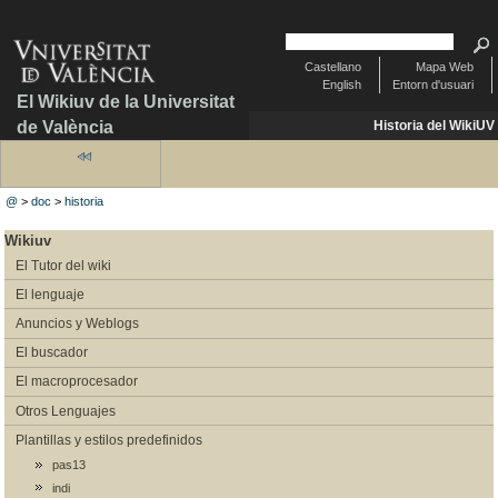
Castellano
Mapa Web
English
Entorn d'usuari
El Wikiuv de la Universitat
de València
Historia del WikiUV
@
>
doc
>
historia
Wikiuv
El Tutor del wiki
El lenguaje
Anuncios y Weblogs
El buscador
El macroprocesador
Otros Lenguajes
Plantillas y estilos predefinidos
pas13
indi