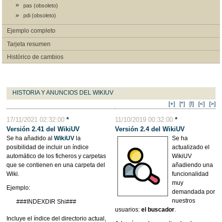
pas (obsoleto)
pdi (obsoleto)
Ejemplo completo
Tarjeta resumen
Histórico de cambios
HISTORIA Y ANUNCIOS DEL WIKIUV
[+]
[*]
[!]
[<]
[>]
17/11/2021 02:32:00
*
11/10/2019 00:32:00
*
Versión 2.41 del WikiUV
Versión 2.4 del WikiUV
Se ha añadido al
WikiUV
la
Se ha
posibilidad de incluir un índice
actualizado el
automático de los ficheros y carpetas
WikiUV
que se contienen en una carpeta del
añadiendo una
Wiki.
funcionalidad
muy
Ejemplo:
demandada por
nuestros
###INDEXDIR Shi###
usuarios:
el buscador
.
Incluye el índice del directorio actual,