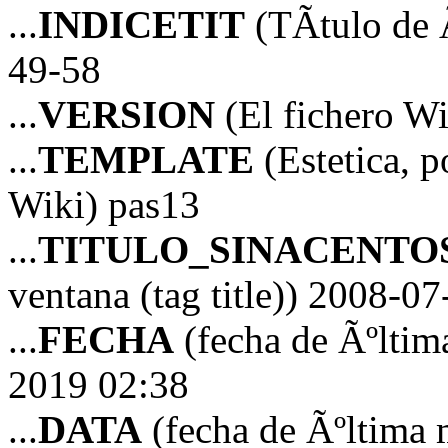
...
INDICETIT
(TÃ­tulo de 
49-58
...
VERSION
(El fichero Wi
...
TEMPLATE
(Estetica, p
Wiki) pas13
...
TITULO_SINACENTO
ventana (tag title)) 2008-
...
FECHA
(fecha de Ãºltim
2019 02:38
...
DATA
(fecha de Ãºltima 