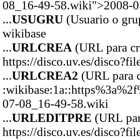
08_16-49-58.wiki">2008-0
...
USUGRU
(Usuario o grup
wikibase
...
URLCREA
(URL para cre
https://disco.uv.es/disco?fil
...
URLCREA2
(URL para cr
:wikibase:1a::https%3a%2
07-08_16-49-58.wiki
...
URLEDITPRE
(URL para
https://disco.uv.es/disco?fil