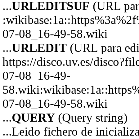
...
URLEDITSUF
(URL para
:wikibase:1a::https%3a%2
07-08_16-49-58.wiki
...
URLEDIT
(URL para edi
https://disco.uv.es/disco?fi
07-08_16-49-
58.wiki:wikibase:1a::htt
07-08_16-49-58.wiki
...
QUERY
(Query string)
...Leido fichero de inicializ