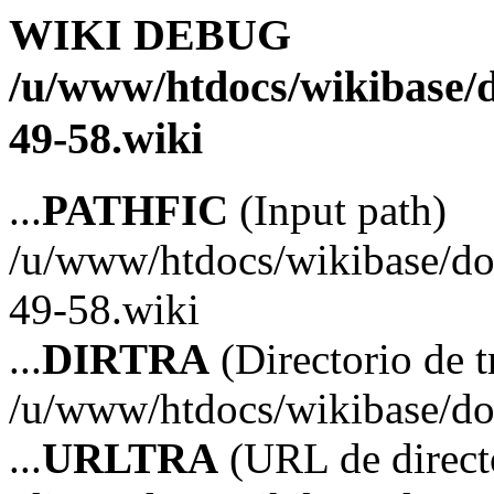
WIKI DEBUG
/u/www/htdocs/wikibase/d
49-58.wiki
...
PATHFIC
(Input path)
/u/www/htdocs/wikibase/doc
49-58.wiki
...
DIRTRA
(Directorio de t
/u/www/htdocs/wikibase/doc
...
URLTRA
(URL de directo