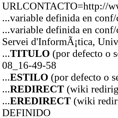
URLCONTACTO=http://www
...variable definida en 
...variable definida en 
Servei d'InformÃ¡tica, Unive
...
TITULO
(por defecto o 
08_16-49-58
...
ESTILO
(por defecto o 
...
REDIRECT
(wiki redir
...
EREDIRECT
(wiki red
DEFINIDO