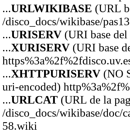
...
URLWIKIBASE
(URL ba
/disco_docs/wikibase/pas13
...
URISERV
(URI base del s
...
XURISERV
(URI base de
https%3a%2f%2fdisco.uv.e
...
XHTTPURISERV
(NO S
uri-encoded) http%3a%2f%2
...
URLCAT
(URL de la pagi
/disco_docs/wikibase/doc/c
58.wiki