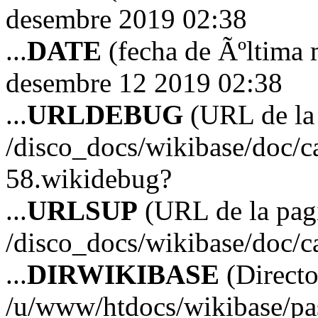
desembre 2019 02:38
...
DATE
(fecha de Ãºltima 
desembre 12 2019 02:38
...
URLDEBUG
(URL de la 
/disco_docs/wikibase/doc/c
58.wikidebug?
...
URLSUP
(URL de la pagi
/disco_docs/wikibase/doc/c
...
DIRWIKIBASE
(Directo
/u/www/htdocs/wikibase/p