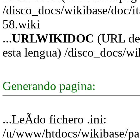
/disco_docs/wikibase/doc/i
58.wiki
...
URLWIKIDOC
(URL de 
esta lengua) /disco_docs/wi
Generando pagina:
...LeÃ­do fichero .ini:
/u/www/htdocs/wikibase/pas