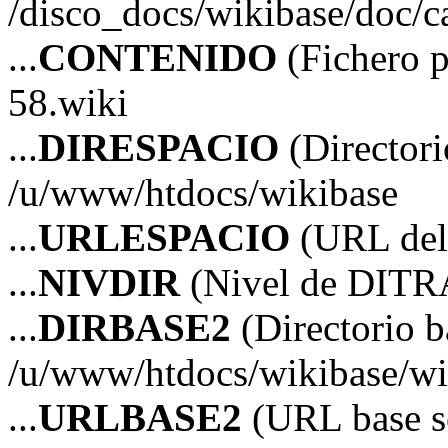
/disco_docs/wikibase/doc/ca
...
CONTENIDO
(Fichero 
58.wiki
...
DIRESPACIO
(Directori
/u/www/htdocs/wikibase
...
URLESPACIO
(URL del 
...
NIVDIR
(Nivel de DITR
...
DIRBASE2
(Directorio b
/u/www/htdocs/wikibase/wi
...
URLBASE2
(URL base s