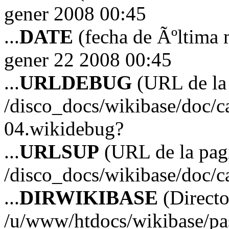
gener 2008 00:45
...
DATE
(fecha de Ãºltima 
gener 22 2008 00:45
...
URLDEBUG
(URL de la 
/disco_docs/wikibase/doc/c
04.wikidebug?
...
URLSUP
(URL de la pagi
/disco_docs/wikibase/doc/c
...
DIRWIKIBASE
(Directo
/u/www/htdocs/wikibase/p