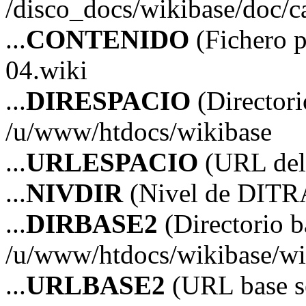
/disco_docs/wikibase/doc/ca
...
CONTENIDO
(Fichero 
04.wiki
...
DIRESPACIO
(Directori
/u/www/htdocs/wikibase
...
URLESPACIO
(URL del 
...
NIVDIR
(Nivel de DITR
...
DIRBASE2
(Directorio b
/u/www/htdocs/wikibase/wi
...
URLBASE2
(URL base s