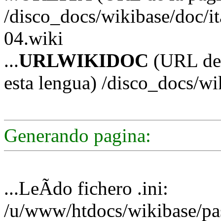
/disco_docs/wikibase/doc/i
04.wiki
...
URLWIKIDOC
(URL de 
esta lengua) /disco_docs/wi
Generando pagina:
...LeÃ­do fichero .ini:
/u/www/htdocs/wikibase/pas