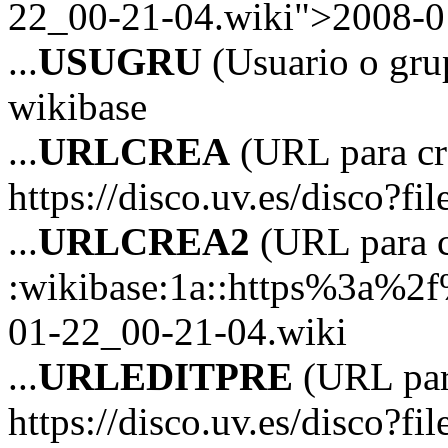
22_00-21-04.wiki">2008-0
...
USUGRU
(Usuario o grup
wikibase
...
URLCREA
(URL para cre
https://disco.uv.es/disco?fil
...
URLCREA2
(URL para cr
:wikibase:1a::https%3a%2
01-22_00-21-04.wiki
...
URLEDITPRE
(URL para
https://disco.uv.es/disco?fil