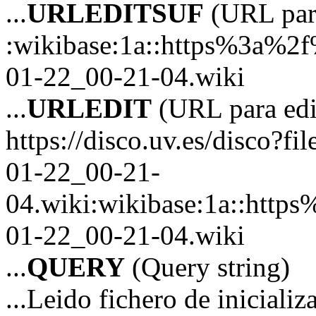
...
URLEDITSUF
(URL para
:wikibase:1a::https%3a%2
01-22_00-21-04.wiki
...
URLEDIT
(URL para edi
https://disco.uv.es/disco?fi
01-22_00-21-
04.wiki:wikibase:1a::htt
01-22_00-21-04.wiki
...
QUERY
(Query string)
...Leido fichero de inicializ