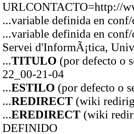
URLCONTACTO=http://www
...variable definida en 
...variable definida en 
Servei d'InformÃ¡tica, Unive
...
TITULO
(por defecto o 
22_00-21-04
...
ESTILO
(por defecto o 
...
REDIRECT
(wiki redir
...
EREDIRECT
(wiki red
DEFINIDO