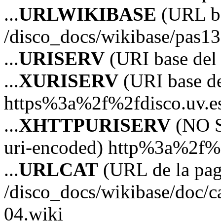
...
URLWIKIBASE
(URL ba
/disco_docs/wikibase/pas13
...
URISERV
(URI base del s
...
XURISERV
(URI base de
https%3a%2f%2fdisco.uv.e
...
XHTTPURISERV
(NO S
uri-encoded) http%3a%2f%2
...
URLCAT
(URL de la pagi
/disco_docs/wikibase/doc/c
04.wiki