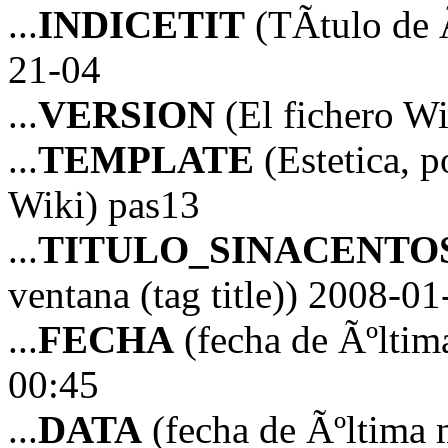
...
INDICETIT
(TÃ­tulo de 
21-04
...
VERSION
(El fichero Wi
...
TEMPLATE
(Estetica, p
Wiki) pas13
...
TITULO_SINACENTO
ventana (tag title)) 2008-
...
FECHA
(fecha de Ãºltim
00:45
...
DATA
(fecha de Ãºltima 