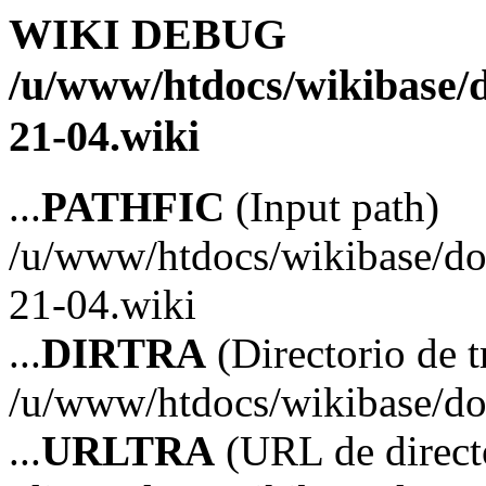
WIKI DEBUG
/u/www/htdocs/wikibase/d
21-04.wiki
...
PATHFIC
(Input path)
/u/www/htdocs/wikibase/doc
21-04.wiki
...
DIRTRA
(Directorio de t
/u/www/htdocs/wikibase/doc
...
URLTRA
(URL de directo