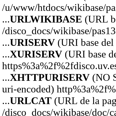
/u/www/htdocs/wikibase/p
...
URLWIKIBASE
(URL ba
/disco_docs/wikibase/pas13
...
URISERV
(URI base del s
...
XURISERV
(URI base de
https%3a%2f%2fdisco.uv.e
...
XHTTPURISERV
(NO S
uri-encoded) http%3a%2f%2
...
URLCAT
(URL de la pagi
/disco_docs/wikibase/doc/c