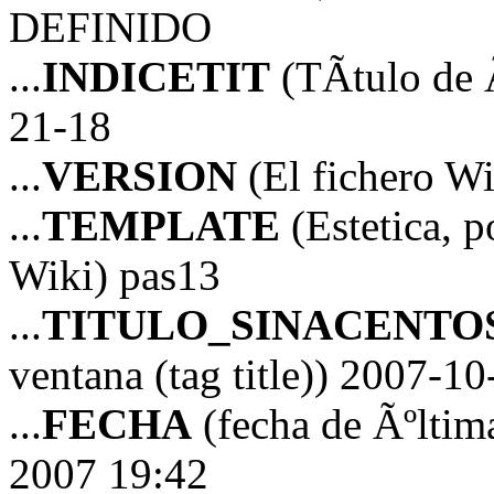
DEFINIDO
...
INDICETIT
(TÃ­tulo de 
21-18
...
VERSION
(El fichero Wi
...
TEMPLATE
(Estetica, p
Wiki) pas13
...
TITULO_SINACENTO
ventana (tag title)) 2007-
...
FECHA
(fecha de Ãºltim
2007 19:42