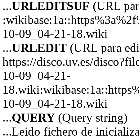
...
URLEDITSUF
(URL para
:wikibase:1a::https%3a%2
10-09_04-21-18.wiki
...
URLEDIT
(URL para edi
https://disco.uv.es/disco?fi
10-09_04-21-
18.wiki:wikibase:1a::htt
10-09_04-21-18.wiki
...
QUERY
(Query string)
...Leido fichero de inicializ