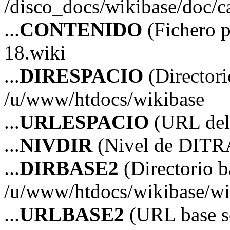
/disco_docs/wikibase/doc/ca
...
CONTENIDO
(Fichero 
18.wiki
...
DIRESPACIO
(Directori
/u/www/htdocs/wikibase
...
URLESPACIO
(URL del 
...
NIVDIR
(Nivel de DITR
...
DIRBASE2
(Directorio b
/u/www/htdocs/wikibase/wi
...
URLBASE2
(URL base s