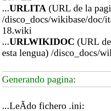
...
URLITA
(URL de la pagin
/disco_docs/wikibase/doc/i
18.wiki
...
URLWIKIDOC
(URL de 
esta lengua) /disco_docs/wi
Generando pagina:
...LeÃ­do fichero .ini: