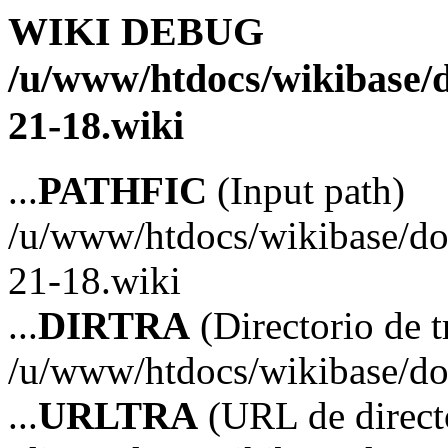
WIKI DEBUG
/u/www/htdocs/wikibase/d
21-18.wiki
...
PATHFIC
(Input path)
/u/www/htdocs/wikibase/doc
21-18.wiki
...
DIRTRA
(Directorio de t
/u/www/htdocs/wikibase/doc
...
URLTRA
(URL de directo