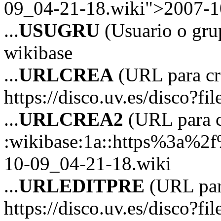
09_04-21-18.wiki">2007-1
...
USUGRU
(Usuario o grup
wikibase
...
URLCREA
(URL para cre
https://disco.uv.es/disco?fil
...
URLCREA2
(URL para cr
:wikibase:1a::https%3a%2
10-09_04-21-18.wiki
...
URLEDITPRE
(URL para
https://disco.uv.es/disco?fil