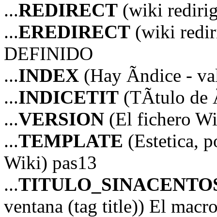
...
REDIRECT
(wiki redir
...
EREDIRECT
(wiki red
DEFINIDO
...
INDEX
(Hay Ã­ndice - va
...
INDICETIT
(TÃ­tulo de Ã
...
VERSION
(El fichero Wi
...
TEMPLATE
(Estetica, p
Wiki) pas13
...
TITULO_SINACENTO
ventana (tag title)) El mac