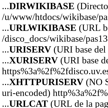
...
DIRWIKIBASE
(Directo
/u/www/htdocs/wikibase/p
...
URLWIKIBASE
(URL ba
/disco_docs/wikibase/pas13
...
URISERV
(URI base del s
...
XURISERV
(URI base de
https%3a%2f%2fdisco.uv.e
...
XHTTPURISERV
(NO S
uri-encoded) http%3a%2f%2
...
URLCAT
(URL de la pagi