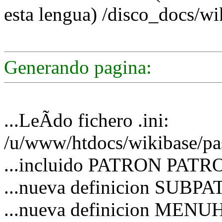
esta lengua) /disco_docs/wi
Generando pagina:
...LeÃ­do fichero .ini:
/u/www/htdocs/wikibase/pas
...incluido PATRON PATRO
...nueva definicion SUBP
...nueva definicion MEN