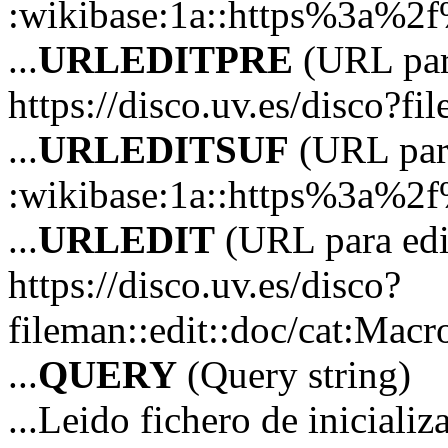
:wikibase:1a::https%3a%2
...
URLEDITPRE
(URL para
https://disco.uv.es/disco?fil
...
URLEDITSUF
(URL para
:wikibase:1a::https%3a%2
...
URLEDIT
(URL para edi
https://disco.uv.es/disco?
fileman::edit::doc/cat:M
...
QUERY
(Query string)
...Leido fichero de iniciali