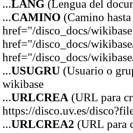
...
LANG
(Lengua del docum
...
CAMINO
(Camino hasta 
href="/disco_docs/wikibas
href="/disco_docs/wikibas
href="/disco_docs/wikibas
...
USUGRU
(Usuario o grup
wikibase
...
URLCREA
(URL para cre
https://disco.uv.es/disco?fi
...
URLCREA2
(URL para cr