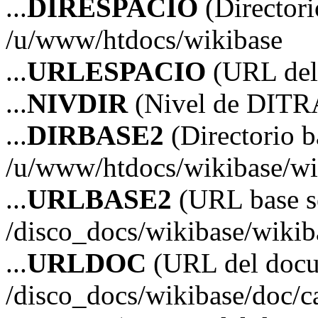
...
DIRESPACIO
(Directori
/u/www/htdocs/wikibase
...
URLESPACIO
(URL del 
...
NIVDIR
(Nivel de DITR
...
DIRBASE2
(Directorio b
/u/www/htdocs/wikibase/wi
...
URLBASE2
(URL base s
/disco_docs/wikibase/wikib
...
URLDOC
(URL del doc
/disco_docs/wikibase/doc/