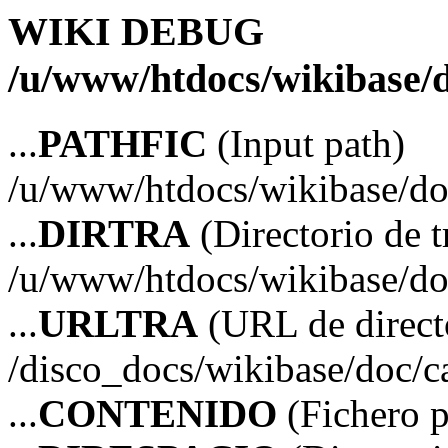
WIKI DEBUG
/u/www/htdocs/wikibase/
...
PATHFIC
(Input path)
/u/www/htdocs/wikibase/do
...
DIRTRA
(Directorio de t
/u/www/htdocs/wikibase/do
...
URLTRA
(URL de directo
/disco_docs/wikibase/doc/c
...
CONTENIDO
(Fichero 