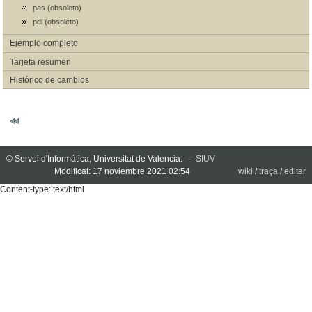
pas (obsoleto)
pdi (obsoleto)
Ejemplo completo
Tarjeta resumen
Histórico de cambios
© Servei d'Informática, Universitat de Valencia. -
SIUV
Modificat: 17 noviembre 2021 02:54
wiki
/
traça
/
editar
Content-type: text/html