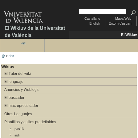
Castellano
Mapa Web
English
Entorn d'usuari
El Wikiuv de la Universitat
de València
El Wikiuv
@
>
doc
Wikiuv
El Tutor del wiki
El lenguaje
Anuncios y Weblogs
El buscador
El macroprocesador
Otros Lenguajes
Plantillas y estilos predefinidos
pas13
indi