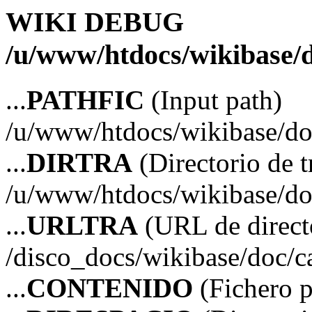
WIKI DEBUG
/u/www/htdocs/wikibase/d
...
PATHFIC
(Input path)
/u/www/htdocs/wikibase/do
...
DIRTRA
(Directorio de t
/u/www/htdocs/wikibase/do
...
URLTRA
(URL de directo
/disco_docs/wikibase/doc/c
...
CONTENIDO
(Fichero p