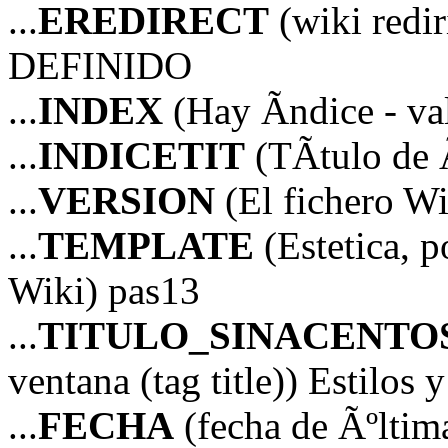
...
EREDIRECT
(wiki red
DEFINIDO
...
INDEX
(Hay Ã­ndice - va
...
INDICETIT
(TÃ­tulo de Ã
...
VERSION
(El fichero Wi
...
TEMPLATE
(Estetica, p
Wiki) pas13
...
TITULO_SINACENTO
ventana (tag title)) Estilos 
...
FECHA
(fecha de Ãºltim