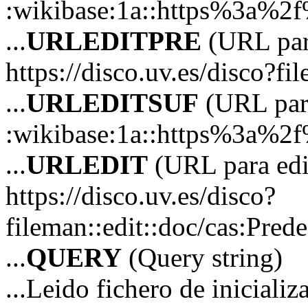
:wikibase:1a::https%3a%2
...
URLEDITPRE
(URL para
https://disco.uv.es/disco?fil
...
URLEDITSUF
(URL para
:wikibase:1a::https%3a%2
...
URLEDIT
(URL para edi
https://disco.uv.es/disco?
fileman::edit::doc/cas:Pr
...
QUERY
(Query string)
...Leido fichero de iniciali