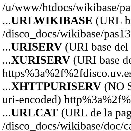
/u/www/htdocs/wikibase/p
...
URLWIKIBASE
(URL ba
/disco_docs/wikibase/pas13
...
URISERV
(URI base del s
...
XURISERV
(URI base de
https%3a%2f%2fdisco.uv.e
...
XHTTPURISERV
(NO S
uri-encoded) http%3a%2f%2
...
URLCAT
(URL de la pagi
/disco_docs/wikibase/doc/c