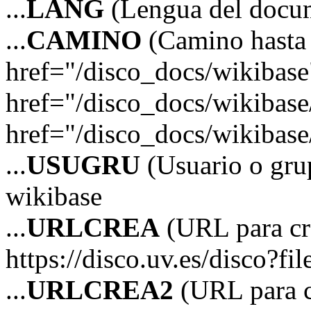
...
LANG
(Lengua del docu
...
CAMINO
(Camino hasta 
href="/disco_docs/wikibas
href="/disco_docs/wikibas
href="/disco_docs/wikibase
...
USUGRU
(Usuario o grup
wikibase
...
URLCREA
(URL para cre
https://disco.uv.es/disco?fi
...
URLCREA2
(URL para cr