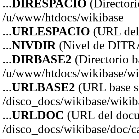
...
DIRESPACIO
(Directori
/u/www/htdocs/wikibase
...
URLESPACIO
(URL del 
...
NIVDIR
(Nivel de DITR
...
DIRBASE2
(Directorio b
/u/www/htdocs/wikibase/wi
...
URLBASE2
(URL base s
/disco_docs/wikibase/wikib
...
URLDOC
(URL del doc
/disco_docs/wikibase/doc/c