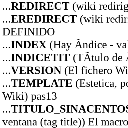
...
REDIRECT
(wiki redir
...
EREDIRECT
(wiki red
DEFINIDO
...
INDEX
(Hay Ã­ndice - va
...
INDICETIT
(TÃ­tulo de Ã
...
VERSION
(El fichero Wi
...
TEMPLATE
(Estetica, p
Wiki) pas13
...
TITULO_SINACENTO
ventana (tag title)) El mac