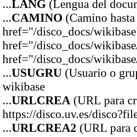
...
LANG
(Lengua del docu
...
CAMINO
(Camino hasta 
href="/disco_docs/wikibas
href="/disco_docs/wikibas
href="/disco_docs/wikibas
...
USUGRU
(Usuario o grup
wikibase
...
URLCREA
(URL para cre
https://disco.uv.es/disco?fi
...
URLCREA2
(URL para cr