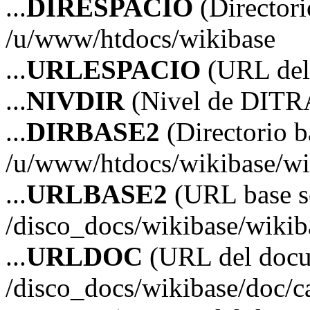
...
DIRESPACIO
(Directori
/u/www/htdocs/wikibase
...
URLESPACIO
(URL del 
...
NIVDIR
(Nivel de DITR
...
DIRBASE2
(Directorio b
/u/www/htdocs/wikibase/wi
...
URLBASE2
(URL base s
/disco_docs/wikibase/wikib
...
URLDOC
(URL del doc
/disco_docs/wikibase/doc/