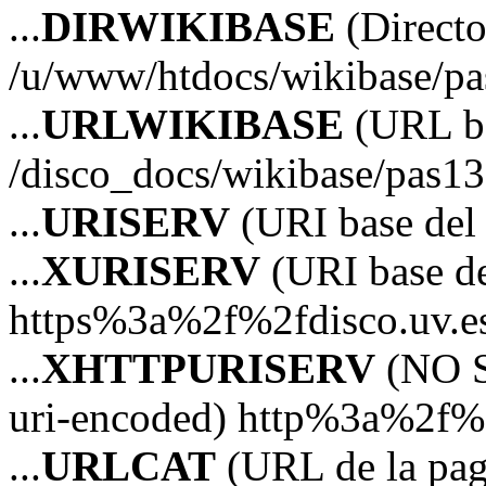
...
DIRWIKIBASE
(Directo
/u/www/htdocs/wikibase/p
...
URLWIKIBASE
(URL ba
/disco_docs/wikibase/pas13
...
URISERV
(URI base del s
...
XURISERV
(URI base de
https%3a%2f%2fdisco.uv.e
...
XHTTPURISERV
(NO S
uri-encoded) http%3a%2f%2
...
URLCAT
(URL de la pagi