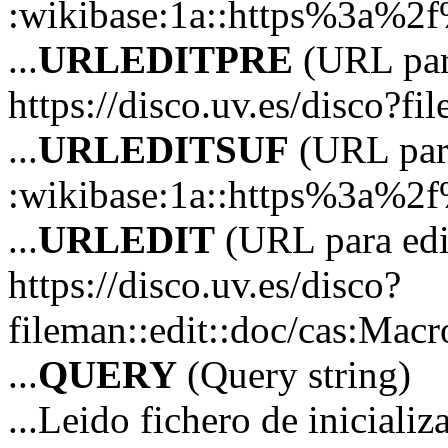
:wikibase:1a::https%3a%2
...
URLEDITPRE
(URL para
https://disco.uv.es/disco?fil
...
URLEDITSUF
(URL para
:wikibase:1a::https%3a%2
...
URLEDIT
(URL para edi
https://disco.uv.es/disco?
fileman::edit::doc/cas:M
...
QUERY
(Query string)
...Leido fichero de iniciali