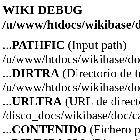
WIKI DEBUG
/u/www/htdocs/wikibase/
...
PATHFIC
(Input path)
/u/www/htdocs/wikibase/do
...
DIRTRA
(Directorio de t
/u/www/htdocs/wikibase/do
...
URLTRA
(URL de directo
/disco_docs/wikibase/doc/c
...
CONTENIDO
(Fichero 