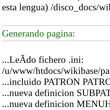
esta lengua) /disco_docs/wi
Generando pagina:
...LeÃ­do fichero .ini:
/u/www/htdocs/wikibase/pa
...incluido PATRON PATRO
...nueva definicion SUBP
...nueva definicion MEN