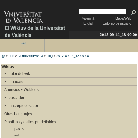
Valencià
Mapa Web
English
Entorno de usuario
El Wikiuv de la Universitat
de València
2012-09-14_18-00-00
@
>
doc
>
DemoWikiPAS13
>
blog
>
2012-09-14_18-00-00
Wikiuv
El Tutor del wiki
El lenguaje
Anuncios y Weblogs
El buscador
El macroprocesador
Otros Lenguajes
Plantillas y estilos predefinidos
pas13
indi